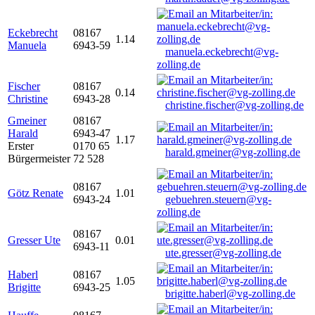
Eckebrecht
08167
1.14
Manuela
6943-59
manuela.eckebrecht@vg-
zolling.de
Fischer
08167
0.14
Christine
6943-28
christine.fischer@vg-zolling.de
Gmeiner
08167
Harald
6943-47
1.17
Erster
0170 65
harald.gmeiner@vg-zolling.de
Bürgermeister
72 528
08167
Götz Renate
1.01
6943-24
gebuehren.steuern@vg-
zolling.de
08167
Gresser Ute
0.01
6943-11
ute.gresser@vg-zolling.de
Haberl
08167
1.05
Brigitte
6943-25
brigitte.haberl@vg-zolling.de