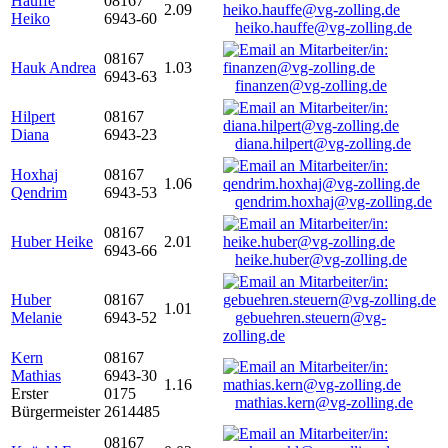
Hauffe
08167
2.09
Heiko
6943-60
heiko.hauffe@vg-zolling.de
08167
Hauk Andrea
1.03
6943-63
finanzen@vg-zolling.de
Hilpert
08167
Diana
6943-23
diana.hilpert@vg-zolling.de
Hoxhaj
08167
1.06
Qendrim
6943-53
qendrim.hoxhaj@vg-zolling.de
08167
Huber Heike
2.01
6943-66
heike.huber@vg-zolling.de
Huber
08167
1.01
Melanie
6943-52
gebuehren.steuern@vg-
zolling.de
Kern
08167
Mathias
6943-30
1.16
Erster
0175
mathias.kern@vg-zolling.de
Bürgermeister
2614485
08167