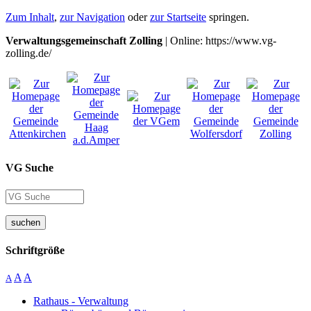
Zum Inhalt
,
zur Navigation
oder
zur Startseite
springen.
Verwaltungsgemeinschaft Zolling
| Online: https://www.vg-
zolling.de/
VG Suche
suchen
Schriftgröße
A
A
A
Rathaus - Verwaltung