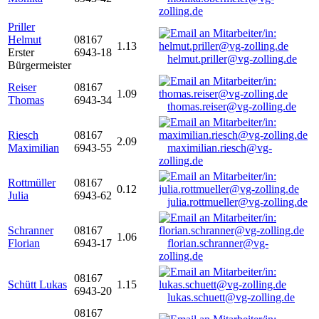
zolling.de
Priller
Helmut
08167
1.13
Erster
6943-18
helmut.priller@vg-zolling.de
Bürgermeister
Reiser
08167
1.09
Thomas
6943-34
thomas.reiser@vg-zolling.de
Riesch
08167
2.09
Maximilian
6943-55
maximilian.riesch@vg-
zolling.de
Rottmüller
08167
0.12
Julia
6943-62
julia.rottmueller@vg-zolling.de
Schranner
08167
1.06
Florian
6943-17
florian.schranner@vg-
zolling.de
08167
Schütt Lukas
1.15
6943-20
lukas.schuett@vg-zolling.de
08167