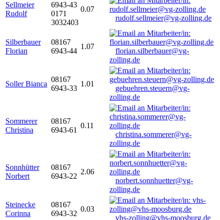
Sellmeier
6943-43
0.07
Rudolf
0171
rudolf.sellmeier@vg-zolling.de
3032403
Silberbauer
08167
1.07
Florian
6943-44
florian.silberbauer@vg-
zolling.de
08167
Soller Bianca
1.01
6943-33
gebuehren.steuern@vg-
zolling.de
Sommerer
08167
0.11
Christina
6943-61
christina.sommerer@vg-
zolling.de
Sonnhütter
08167
2.06
Norbert
6943-22
norbert.sonnhuetter@vg-
zolling.de
Steinecke
08167
0.03
Corinna
6943-32
vhs-zolling@vhs-moosburg.de