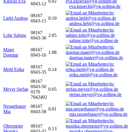
Knöckl Eva
0.02
6943-12
eva.knoeckl@vg-zolling.de
08167
Liebl Andrea
0.10
6943-15
andrea.liebl@vg-zolling.de
08167
Lohr Sabine
2.05
6943-36
sabine.lohr@vg-zolling.de
Maier
08167
1.08
Dagmar
6943-16
dagmar.maier@vg-zolling.de
08167
Mehl Erika
0.14
6943-35
erika.mehl@vg-zolling.de
08167
6943-50
Meyer Stefan
0.05
0170
stefan.meyer@vg-zolling.de
7942402
Neugebauer
08167
0.01
Mia
6943-58
mia.neugebauer@vg-zolling.de
Obermeier
08167
0.13
Monika
6943-42
monika.obermeier@vg-