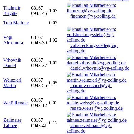
Thalmair
08167
1.03
Brigitte
6943-45
finanzen@vg-zolling.de
Toth Marlene
0.07
Vogl
08167
1.02
Alexandra
6943-39
vollstreckungsstelle@vg-
zolling.de
Vrhovnik
08167
1.07
Daniel
6943-37
daniel.vrhovnik@vg-zolling.de
Weinzierl
08167
0.05
Martin
6943-56
martin.weinzierl@vg-
zolling.de
08167
Weiß Renate
0.02
6943-12
renate.weiss@vg-zolling.de
Zeilmaier
08167
0.12
Tahnee
6943-41
tahnee.zeilmaier@vg-
zolling.de