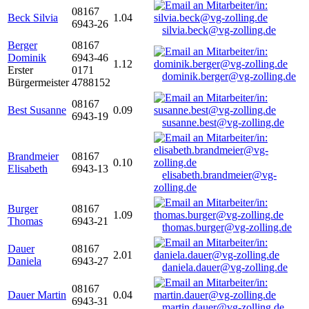
08167
Beck Silvia
1.04
6943-26
silvia.beck@vg-zolling.de
Berger
08167
Dominik
6943-46
1.12
Erster
0171
dominik.berger@vg-zolling.de
Bürgermeister
4788152
08167
Best Susanne
0.09
6943-19
susanne.best@vg-zolling.de
Brandmeier
08167
0.10
Elisabeth
6943-13
elisabeth.brandmeier@vg-
zolling.de
Burger
08167
1.09
Thomas
6943-21
thomas.burger@vg-zolling.de
Dauer
08167
2.01
Daniela
6943-27
daniela.dauer@vg-zolling.de
08167
Dauer Martin
0.04
6943-31
martin.dauer@vg-zolling.de