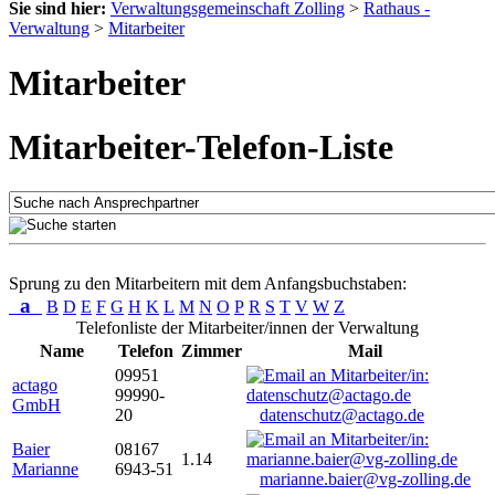
Sie sind hier:
Verwaltungsgemeinschaft Zolling
>
Rathaus -
Verwaltung
>
Mitarbeiter
Mitarbeiter
Mitarbeiter-Telefon-Liste
Sprung zu den Mitarbeitern mit dem Anfangsbuchstaben:
a
B
D
E
F
G
H
K
L
M
N
O
P
R
S
T
V
W
Z
Telefonliste der Mitarbeiter/innen der Verwaltung
Name
Telefon
Zimmer
Mail
09951
actago
99990-
GmbH
20
datenschutz@actago.de
Baier
08167
1.14
Marianne
6943-51
marianne.baier@vg-zolling.de