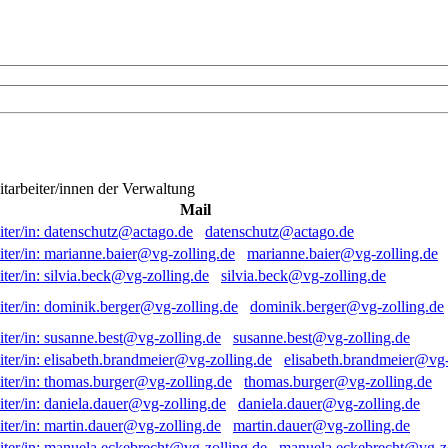
itarbeiter/innen der Verwaltung
Mail
datenschutz@actago.de
marianne.baier@vg-zolling.de
silvia.beck@vg-zolling.de
dominik.berger@vg-zolling.de
susanne.best@vg-zolling.de
elisabeth.brandmeier@vg-
thomas.burger@vg-zolling.de
daniela.dauer@vg-zolling.de
martin.dauer@vg-zolling.de
manuela.eckebrecht@vg-zo