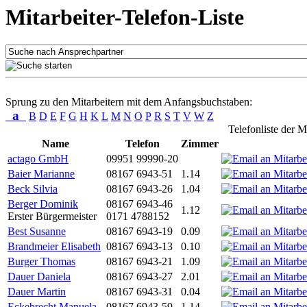
Mitarbeiter-Telefon-Liste
Sprung zu den Mitarbeitern mit dem Anfangsbuchstaben:
a
B
D
E
F
G
H
K
L
M
N
O
P
R
S
T
V
W
Z
Telefonliste der M
Name
Telefon
Zimmer
actago GmbH
09951 99990-20
Baier Marianne
08167 6943-51
1.14
Beck Silvia
08167 6943-26
1.04
Berger Dominik
08167 6943-46
1.12
Erster Bürgermeister
0171 4788152
Best Susanne
08167 6943-19
0.09
Brandmeier Elisabeth
08167 6943-13
0.10
Burger Thomas
08167 6943-21
1.09
Dauer Daniela
08167 6943-27
2.01
Dauer Martin
08167 6943-31
0.04
Eckebrecht Manuela
08167 6943-59
1.14