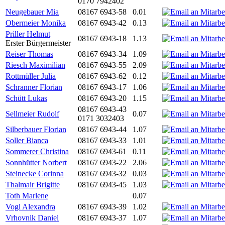
0170 7942402
Neugebauer Mia
08167 6943-58
0.01
Obermeier Monika
08167 6943-42
0.13
Priller Helmut
08167 6943-18
1.13
Erster Bürgermeister
Reiser Thomas
08167 6943-34
1.09
Riesch Maximilian
08167 6943-55
2.09
Rottmüller Julia
08167 6943-62
0.12
Schranner Florian
08167 6943-17
1.06
Schütt Lukas
08167 6943-20
1.15
08167 6943-43
Sellmeier Rudolf
0.07
0171 3032403
Silberbauer Florian
08167 6943-44
1.07
Soller Bianca
08167 6943-33
1.01
Sommerer Christina
08167 6943-61
0.11
Sonnhütter Norbert
08167 6943-22
2.06
Steinecke Corinna
08167 6943-32
0.03
Thalmair Brigitte
08167 6943-45
1.03
Toth Marlene
0.07
Vogl Alexandra
08167 6943-39
1.02
Vrhovnik Daniel
08167 6943-37
1.07