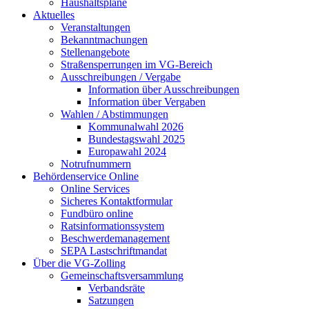
Haushaltspläne
Aktuelles
Veranstaltungen
Bekanntmachungen
Stellenangebote
Straßensperrungen im VG-Bereich
Ausschreibungen / Vergabe
Information über Ausschreibungen
Information über Vergaben
Wahlen / Abstimmungen
Kommunalwahl 2026
Bundestagswahl 2025
Europawahl 2024
Notrufnummern
Behördenservice Online
Online Services
Sicheres Kontaktformular
Fundbüro online
Ratsinformationssystem
Beschwerdemanagement
SEPA Lastschriftmandat
Über die VG-Zolling
Gemeinschaftsversammlung
Verbandsräte
Satzungen