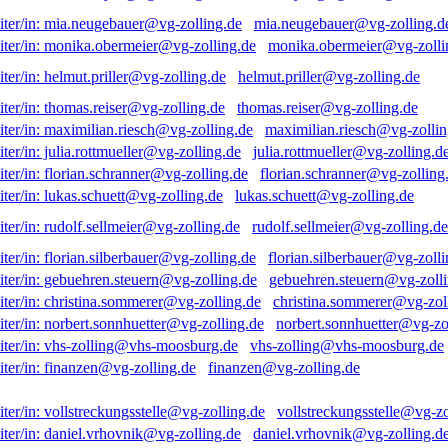
mia.neugebauer@vg-zolling.d
monika.obermeier@vg-zolli
helmut.priller@vg-zolling.de
thomas.reiser@vg-zolling.de
maximilian.riesch@vg-zollin
julia.rottmueller@vg-zolling.d
florian.schranner@vg-zolling
lukas.schuett@vg-zolling.de
rudolf.sellmeier@vg-zolling.de
florian.silberbauer@vg-zolli
gebuehren.steuern@vg-zolli
christina.sommerer@vg-zol
norbert.sonnhuetter@vg-zo
vhs-zolling@vhs-moosburg.de
finanzen@vg-zolling.de
vollstreckungsstelle@vg-zo
daniel.vrhovnik@vg-zolling.d