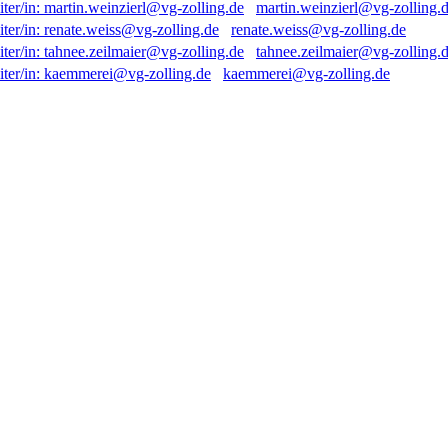
martin.weinzierl@vg-zolling.
renate.weiss@vg-zolling.de
tahnee.zeilmaier@vg-zolling.
kaemmerei@vg-zolling.de