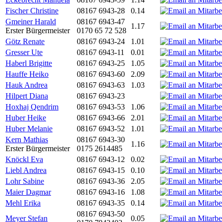
Fischer Christine
08167 6943-28
0.14
Gmeiner Harald
08167 6943-47
1.17
Erster Bürgermeister
0170 65 72 528
Götz Renate
08167 6943-24
1.01
Gresser Ute
08167 6943-11
0.01
Haberl Brigitte
08167 6943-25
1.05
Hauffe Heiko
08167 6943-60
2.09
Hauk Andrea
08167 6943-63
1.03
Hilpert Diana
08167 6943-23
Hoxhaj Qendrim
08167 6943-53
1.06
Huber Heike
08167 6943-66
2.01
Huber Melanie
08167 6943-52
1.01
Kern Mathias
08167 6943-30
1.16
Erster Bürgermeister
0175 2614485
Knöckl Eva
08167 6943-12
0.02
Liebl Andrea
08167 6943-15
0.10
Lohr Sabine
08167 6943-36
2.05
Maier Dagmar
08167 6943-16
1.08
Mehl Erika
08167 6943-35
0.14
08167 6943-50
Meyer Stefan
0.05