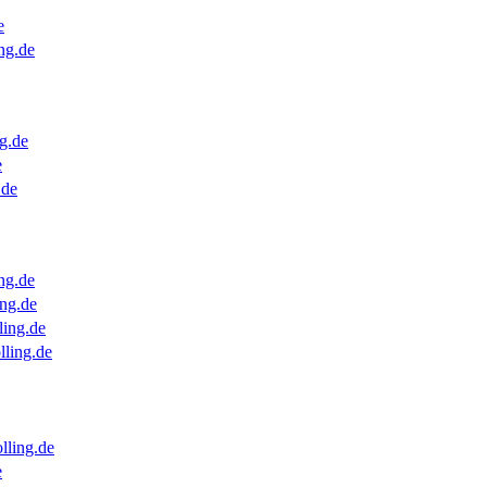
e
ng.de
g.de
e
.de
ng.de
ng.de
ling.de
lling.de
lling.de
e