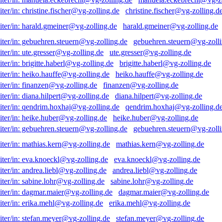
christine.fischer@vg-zolling.d
harald.gmeiner@vg-zolling.de
gebuehren.steuern@vg-zolli
ute.gresser@vg-zolling.de
brigitte.haberl@vg-zolling.de
heiko.hauffe@vg-zolling.de
finanzen@vg-zolling.de
diana.hilpert@vg-zolling.de
qendrim.hoxhaj@vg-zolling.d
heike.huber@vg-zolling.de
gebuehren.steuern@vg-zolli
mathias.kern@vg-zolling.de
eva.knoeckl@vg-zolling.de
andrea.liebl@vg-zolling.de
sabine.lohr@vg-zolling.de
dagmar.maier@vg-zolling.de
erika.mehl@vg-zolling.de
stefan.meyer@vg-zolling.de