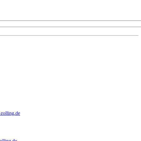
zolling.de
lling.de