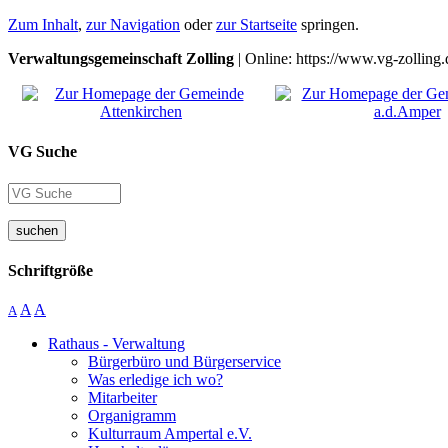
Zum Inhalt
,
zur Navigation
oder
zur Startseite
springen.
Verwaltungsgemeinschaft Zolling
| Online: https://www.vg-zolling.
VG Suche
suchen
Schriftgröße
A
A
A
Rathaus - Verwaltung
Bürgerbüro und Bürgerservice
Was erledige ich wo?
Mitarbeiter
Organigramm
Kulturraum Ampertal e.V.