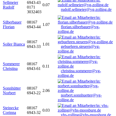
Sellmeier
6943-43
0.07
Rudolf
0171
rudolf.sellmeier@vg-zolling.de
3032403
Silberbauer
08167
1.07
Florian
6943-44
florian.silberbauer@vg-
zolling.de
08167
Soller Bianca
1.01
6943-33
gebuehren.steuern@vg-
zolling.de
Sommerer
08167
0.11
Christina
6943-61
christina.sommerer@vg-
zolling.de
Sonnhütter
08167
2.06
Norbert
6943-22
norbert.sonnhuetter@vg-
zolling.de
Steinecke
08167
0.03
Corinna
6943-32
vhs-zolling@vhs-moosburg.de