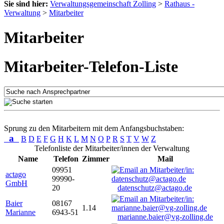
Sie sind hier:
Verwaltungsgemeinschaft Zolling
>
Rathaus -
Verwaltung
>
Mitarbeiter
Mitarbeiter
Mitarbeiter-Telefon-Liste
Sprung zu den Mitarbeitern mit dem Anfangsbuchstaben:
a
B
D
E
F
G
H
K
L
M
N
O
P
R
S
T
V
W
Z
Telefonliste der Mitarbeiter/innen der Verwaltung
Name
Telefon
Zimmer
Mail
09951
actago
99990-
GmbH
20
datenschutz@actago.de
Baier
08167
1.14
Marianne
6943-51
marianne.baier@vg-zolling.de