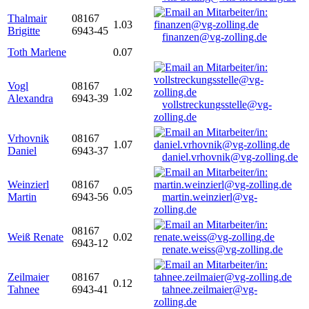
Thalmair
08167
1.03
Brigitte
6943-45
finanzen@vg-zolling.de
Toth Marlene
0.07
Vogl
08167
1.02
Alexandra
6943-39
vollstreckungsstelle@vg-
zolling.de
Vrhovnik
08167
1.07
Daniel
6943-37
daniel.vrhovnik@vg-zolling.de
Weinzierl
08167
0.05
Martin
6943-56
martin.weinzierl@vg-
zolling.de
08167
Weiß Renate
0.02
6943-12
renate.weiss@vg-zolling.de
Zeilmaier
08167
0.12
Tahnee
6943-41
tahnee.zeilmaier@vg-
zolling.de