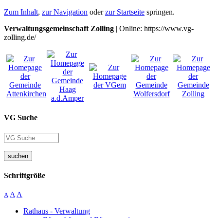
Zum Inhalt
,
zur Navigation
oder
zur Startseite
springen.
Verwaltungsgemeinschaft Zolling
| Online: https://www.vg-
zolling.de/
VG Suche
suchen
Schriftgröße
A
A
A
Rathaus - Verwaltung