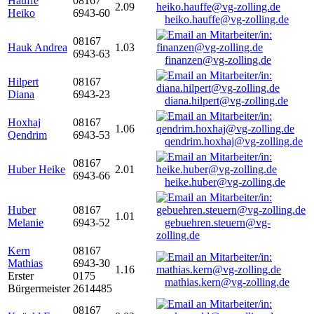
Hauffe
08167
2.09
Heiko
6943-60
heiko.hauffe@vg-zolling.de
08167
Hauk Andrea
1.03
6943-63
finanzen@vg-zolling.de
Hilpert
08167
Diana
6943-23
diana.hilpert@vg-zolling.de
Hoxhaj
08167
1.06
Qendrim
6943-53
qendrim.hoxhaj@vg-zolling.de
08167
Huber Heike
2.01
6943-66
heike.huber@vg-zolling.de
Huber
08167
1.01
Melanie
6943-52
gebuehren.steuern@vg-
zolling.de
Kern
08167
Mathias
6943-30
1.16
Erster
0175
mathias.kern@vg-zolling.de
Bürgermeister
2614485
08167