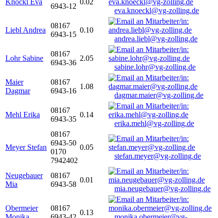
Knöckl Eva
0.02
6943-12
eva.knoeckl@vg-zolling.de
08167
Liebl Andrea
0.10
6943-15
andrea.liebl@vg-zolling.de
08167
Lohr Sabine
2.05
6943-36
sabine.lohr@vg-zolling.de
Maier
08167
1.08
Dagmar
6943-16
dagmar.maier@vg-zolling.de
08167
Mehl Erika
0.14
6943-35
erika.mehl@vg-zolling.de
08167
6943-50
Meyer Stefan
0.05
0170
stefan.meyer@vg-zolling.de
7942402
Neugebauer
08167
0.01
Mia
6943-58
mia.neugebauer@vg-zolling.de
Obermeier
08167
0.13
Monika
6943-42
monika.obermeier@vg-