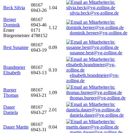
08167
Beck Silvia
1.04
6943-26
silvia.beck@vg-zolling.de
Berger
08167
Dominik
6943-46
1.12
Erster
0171
dominik.berger@vg-zolling.de
Bürgermeister
4788152
08167
Best Susanne
0.09
6943-19
susanne.best@vg-zolling.de
Brandmeier
08167
0.10
Elisabeth
6943-13
elisabeth.brandmeier@vg-
zolling.de
Burger
08167
1.09
Thomas
6943-21
thomas.burger@vg-zolling.de
Dauer
08167
2.01
Daniela
6943-27
daniela.dauer@vg-zolling.de
08167
Dauer Martin
0.04
6943-31
martin.dauer@vg-zolling.de