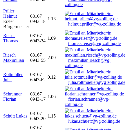
zolling.de
Priller
Helmut
08167
1.13
Erster
6943-18
helmut.priller@vg-zolling.de
Bürgermeister
Reiser
08167
1.09
Thomas
6943-34
thomas.reiser@vg-zolling.de
Riesch
08167
2.09
Maximilian
6943-55
maximilian.riesch@vg-
zolling.de
Rottmüller
08167
0.12
Julia
6943-62
julia.rottmueller@vg-zolling.de
Schranner
08167
1.06
Florian
6943-17
florian.schranner@vg-
zolling.de
08167
Schütt Lukas
1.15
6943-20
lukas.schuett@vg-zolling.de
08167