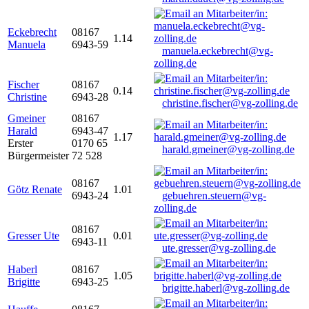
Eckebrecht
08167
1.14
Manuela
6943-59
manuela.eckebrecht@vg-
zolling.de
Fischer
08167
0.14
Christine
6943-28
christine.fischer@vg-zolling.de
Gmeiner
08167
Harald
6943-47
1.17
Erster
0170 65
harald.gmeiner@vg-zolling.de
Bürgermeister
72 528
08167
Götz Renate
1.01
6943-24
gebuehren.steuern@vg-
zolling.de
08167
Gresser Ute
0.01
6943-11
ute.gresser@vg-zolling.de
Haberl
08167
1.05
Brigitte
6943-25
brigitte.haberl@vg-zolling.de