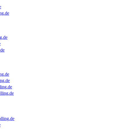
e
ng.de
g.de
e
.de
ng.de
ng.de
ling.de
lling.de
lling.de
e