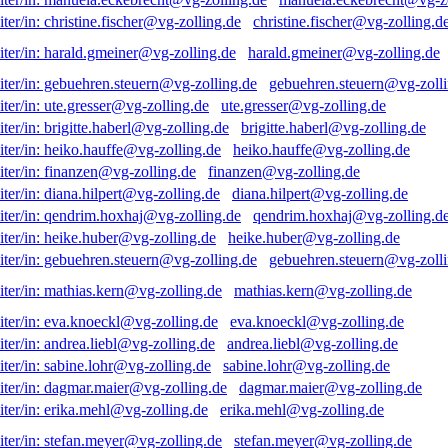
christine.fischer@vg-zolling.d
harald.gmeiner@vg-zolling.de
gebuehren.steuern@vg-zolli
ute.gresser@vg-zolling.de
brigitte.haberl@vg-zolling.de
heiko.hauffe@vg-zolling.de
finanzen@vg-zolling.de
diana.hilpert@vg-zolling.de
qendrim.hoxhaj@vg-zolling.d
heike.huber@vg-zolling.de
gebuehren.steuern@vg-zolli
mathias.kern@vg-zolling.de
eva.knoeckl@vg-zolling.de
andrea.liebl@vg-zolling.de
sabine.lohr@vg-zolling.de
dagmar.maier@vg-zolling.de
erika.mehl@vg-zolling.de
stefan.meyer@vg-zolling.de