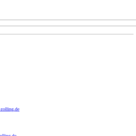
zolling.de
lling.de