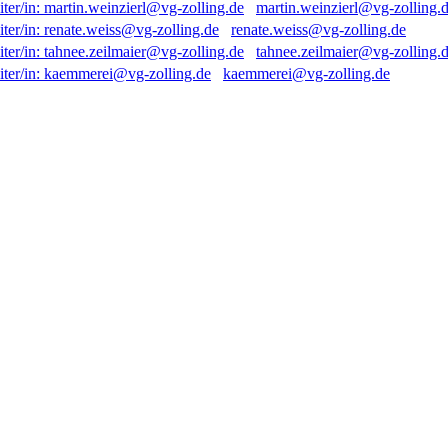
martin.weinzierl@vg-zolling.
renate.weiss@vg-zolling.de
tahnee.zeilmaier@vg-zolling.
kaemmerei@vg-zolling.de