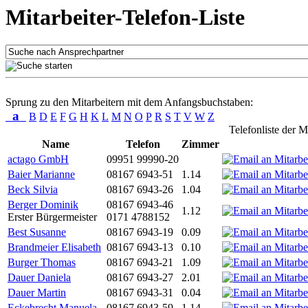
Mitarbeiter-Telefon-Liste
Sprung zu den Mitarbeitern mit dem Anfangsbuchstaben:
a
B
D
E
F
G
H
K
L
M
N
O
P
R
S
T
V
W
Z
Telefonliste der M
Name
Telefon
Zimmer
actago GmbH
09951 99990-20
Baier Marianne
08167 6943-51
1.14
Beck Silvia
08167 6943-26
1.04
Berger Dominik
08167 6943-46
1.12
Erster Bürgermeister
0171 4788152
Best Susanne
08167 6943-19
0.09
Brandmeier Elisabeth
08167 6943-13
0.10
Burger Thomas
08167 6943-21
1.09
Dauer Daniela
08167 6943-27
2.01
Dauer Martin
08167 6943-31
0.04
Eckebrecht Manuela
08167 6943-59
1.14