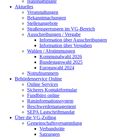
Haushaltspläne
Aktuelles
Veranstaltungen
Bekanntmachungen
Stellenangebote
Straßensperrungen im VG-Bereich
Ausschreibungen / Vergabe
Information über Ausschreibungen
Information über Vergaben
Wahlen / Abstimmungen
Kommunalwahl 2026
Bundestagswahl 2025
Europawahl 2024
Notrufnummern
Behördenservice Online
Online Services
Sicheres Kontaktformular
Fundbüro online
Ratsinformationssystem
Beschwerdemanagement
SEPA Lastschriftmandat
Über die VG-Zolling
Gemeinschaftsversammlung
Verbandsräte
Satzungen