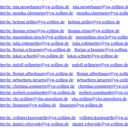
mia.neugebauer@vg-zolling.d
monika.obermeier@vg-zolli
helmut.priller@vg-zolling.de
thomas.reiser@vg-zolling.de
maximilian.riesch@vg-zollin
julia.rottmueller@vg-zolling.d
florian.schranner@vg-zolling
lukas.schuett@vg-zolling.de
rudolf.sellmeier@vg-zolling.de
florian.silberbauer@vg-zolli
gebuehren.steuern@vg-zolli
christina.sommerer@vg-zol
norbert.sonnhuetter@vg-zo
vhs-zolling@vhs-moosburg.de
finanzen@vg-zolling.de
vollstreckungsstelle@vg-zo
daniel.vrhovnik@vg-zolling.d