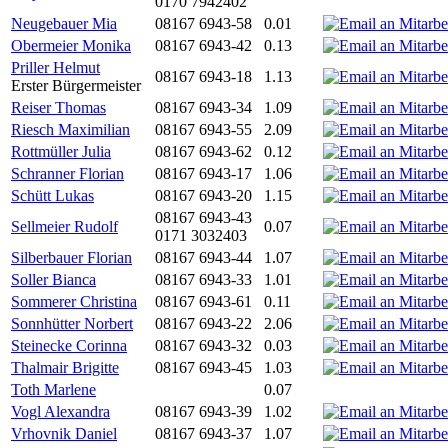
0170 7942402
Neugebauer Mia
08167 6943-58
0.01
Obermeier Monika
08167 6943-42
0.13
Priller Helmut
08167 6943-18
1.13
Erster Bürgermeister
Reiser Thomas
08167 6943-34
1.09
Riesch Maximilian
08167 6943-55
2.09
Rottmüller Julia
08167 6943-62
0.12
Schranner Florian
08167 6943-17
1.06
Schütt Lukas
08167 6943-20
1.15
08167 6943-43
Sellmeier Rudolf
0.07
0171 3032403
Silberbauer Florian
08167 6943-44
1.07
Soller Bianca
08167 6943-33
1.01
Sommerer Christina
08167 6943-61
0.11
Sonnhütter Norbert
08167 6943-22
2.06
Steinecke Corinna
08167 6943-32
0.03
Thalmair Brigitte
08167 6943-45
1.03
Toth Marlene
0.07
Vogl Alexandra
08167 6943-39
1.02
Vrhovnik Daniel
08167 6943-37
1.07