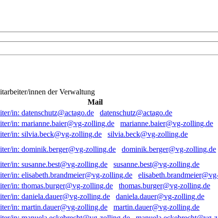
itarbeiter/innen der Verwaltung
Mail
datenschutz@actago.de
marianne.baier@vg-zolling.de
silvia.beck@vg-zolling.de
dominik.berger@vg-zolling.de
susanne.best@vg-zolling.de
elisabeth.brandmeier@vg-
thomas.burger@vg-zolling.de
daniela.dauer@vg-zolling.de
martin.dauer@vg-zolling.de
manuela.eckebrecht@vg-zo