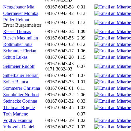
0170 7942402
Neugebauer Mia
08167 6943-58
0.01
Obermeier Monika
08167 6943-42
0.13
Priller Helmut
08167 6943-18
1.13
Erster Bürgermeister
Reiser Thomas
08167 6943-34
1.09
Riesch Maximilian
08167 6943-55
2.09
Rottmüller Julia
08167 6943-62
0.12
Schranner Florian
08167 6943-17
1.06
Schütt Lukas
08167 6943-20
1.15
08167 6943-43
Sellmeier Rudolf
0.07
0171 3032403
Silberbauer Florian
08167 6943-44
1.07
Soller Bianca
08167 6943-33
1.01
Sommerer Christina
08167 6943-61
0.11
Sonnhütter Norbert
08167 6943-22
2.06
Steinecke Corinna
08167 6943-32
0.03
Thalmair Brigitte
08167 6943-45
1.03
Toth Marlene
0.07
Vogl Alexandra
08167 6943-39
1.02
Vrhovnik Daniel
08167 6943-37
1.07