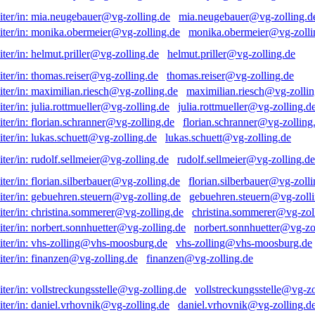
mia.neugebauer@vg-zolling.d
monika.obermeier@vg-zolli
helmut.priller@vg-zolling.de
thomas.reiser@vg-zolling.de
maximilian.riesch@vg-zollin
julia.rottmueller@vg-zolling.d
florian.schranner@vg-zolling
lukas.schuett@vg-zolling.de
rudolf.sellmeier@vg-zolling.de
florian.silberbauer@vg-zolli
gebuehren.steuern@vg-zolli
christina.sommerer@vg-zol
norbert.sonnhuetter@vg-zo
vhs-zolling@vhs-moosburg.de
finanzen@vg-zolling.de
vollstreckungsstelle@vg-zo
daniel.vrhovnik@vg-zolling.d