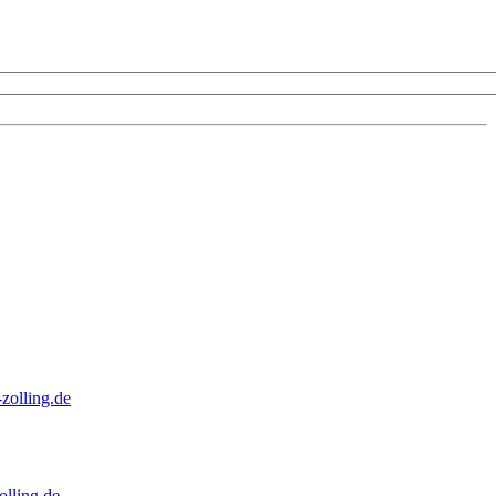
zolling.de
lling.de