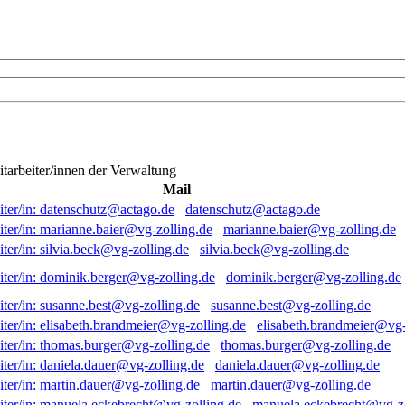
itarbeiter/innen der Verwaltung
Mail
datenschutz@actago.de
marianne.baier@vg-zolling.de
silvia.beck@vg-zolling.de
dominik.berger@vg-zolling.de
susanne.best@vg-zolling.de
elisabeth.brandmeier@vg-
thomas.burger@vg-zolling.de
daniela.dauer@vg-zolling.de
martin.dauer@vg-zolling.de
manuela.eckebrecht@vg-zo