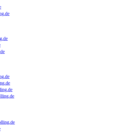
e
ng.de
g.de
e
.de
ng.de
ng.de
ling.de
lling.de
lling.de
e