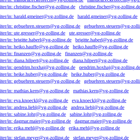
christine.fischer@vg-zolling.d
harald.gmeiner@vg-zolling.de
gebuehren.steuern@vg-zolli
ute.gresser@vg-zolling.de
brigitte.haberl@vg-zolling.de
heiko.hauffe@vg-zolling.de
finanzen@vg-zolling.de
diana.hilpert@vg-zolling.de
qendrim.hoxhaj@vg-zolling.d
heike.huber@vg-zolling.de
gebuehren.steuern@vg-zolli
mathias.kern@vg-zolling.de
eva.knoeckl@vg-zolling.de
andrea.liebl@vg-zolling.de
sabine.lohr@vg-zolling.de
dagmar.maier@vg-zolling.de
erika.mehl@vg-zolling.de
stefan.meyer@vg-zolling.de