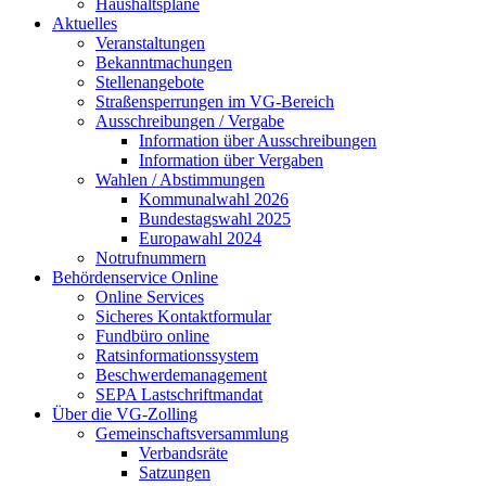
Haushaltspläne
Aktuelles
Veranstaltungen
Bekanntmachungen
Stellenangebote
Straßensperrungen im VG-Bereich
Ausschreibungen / Vergabe
Information über Ausschreibungen
Information über Vergaben
Wahlen / Abstimmungen
Kommunalwahl 2026
Bundestagswahl 2025
Europawahl 2024
Notrufnummern
Behördenservice Online
Online Services
Sicheres Kontaktformular
Fundbüro online
Ratsinformationssystem
Beschwerdemanagement
SEPA Lastschriftmandat
Über die VG-Zolling
Gemeinschaftsversammlung
Verbandsräte
Satzungen