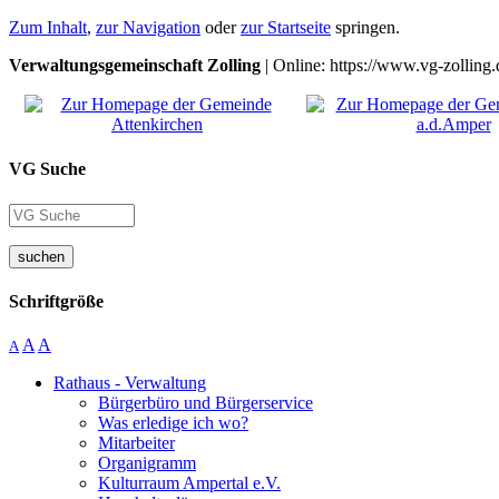
Zum Inhalt
,
zur Navigation
oder
zur Startseite
springen.
Verwaltungsgemeinschaft Zolling
| Online: https://www.vg-zolling.
VG Suche
suchen
Schriftgröße
A
A
A
Rathaus - Verwaltung
Bürgerbüro und Bürgerservice
Was erledige ich wo?
Mitarbeiter
Organigramm
Kulturraum Ampertal e.V.