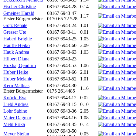
Fischer Christine
08167 6943-28
0.14
Gmeiner Harald
08167 6943-47
1.17
Erster Bürgermeister
0170 65 72 528
Götz Renate
08167 6943-24
1.01
Gresser Ute
08167 6943-11
0.01
Haberl Brigitte
08167 6943-25
1.05
Hauffe Heiko
08167 6943-60
2.09
Hauk Andrea
08167 6943-63
1.03
Hilpert Diana
08167 6943-23
Hoxhaj Qendrim
08167 6943-53
1.06
Huber Heike
08167 6943-66
2.01
Huber Melanie
08167 6943-52
1.01
Kern Mathias
08167 6943-30
1.16
Erster Bürgermeister
0175 2614485
Knöckl Eva
08167 6943-12
0.02
Liebl Andrea
08167 6943-15
0.10
Lohr Sabine
08167 6943-36
2.05
Maier Dagmar
08167 6943-16
1.08
Mehl Erika
08167 6943-35
0.14
08167 6943-50
Meyer Stefan
0.05