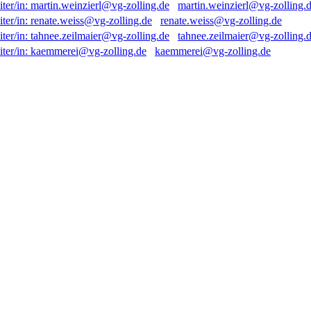
martin.weinzierl@vg-zolling.
renate.weiss@vg-zolling.de
tahnee.zeilmaier@vg-zolling.
kaemmerei@vg-zolling.de