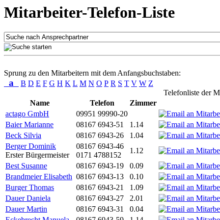
Mitarbeiter-Telefon-Liste
Sprung zu den Mitarbeitern mit dem Anfangsbuchstaben:
a
B
D
E
F
G
H
K
L
M
N
O
P
R
S
T
V
W
Z
Telefonliste der M
Name
Telefon
Zimmer
actago GmbH
09951 99990-20
Baier Marianne
08167 6943-51
1.14
Beck Silvia
08167 6943-26
1.04
Berger Dominik
08167 6943-46
1.12
Erster Bürgermeister
0171 4788152
Best Susanne
08167 6943-19
0.09
Brandmeier Elisabeth
08167 6943-13
0.10
Burger Thomas
08167 6943-21
1.09
Dauer Daniela
08167 6943-27
2.01
Dauer Martin
08167 6943-31
0.04
Eckebrecht Manuela
08167 6943-59
1.14