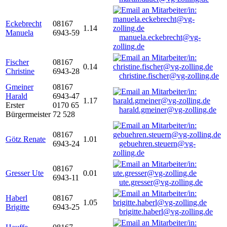
Eckebrecht
08167
1.14
Manuela
6943-59
manuela.eckebrecht@vg-
zolling.de
Fischer
08167
0.14
Christine
6943-28
christine.fischer@vg-zolling.de
Gmeiner
08167
Harald
6943-47
1.17
Erster
0170 65
harald.gmeiner@vg-zolling.de
Bürgermeister
72 528
08167
Götz Renate
1.01
6943-24
gebuehren.steuern@vg-
zolling.de
08167
Gresser Ute
0.01
6943-11
ute.gresser@vg-zolling.de
Haberl
08167
1.05
Brigitte
6943-25
brigitte.haberl@vg-zolling.de