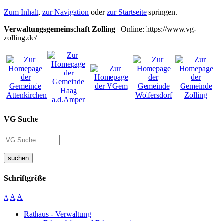
Zum Inhalt
,
zur Navigation
oder
zur Startseite
springen.
Verwaltungsgemeinschaft Zolling
| Online: https://www.vg-
zolling.de/
VG Suche
suchen
Schriftgröße
A
A
A
Rathaus - Verwaltung