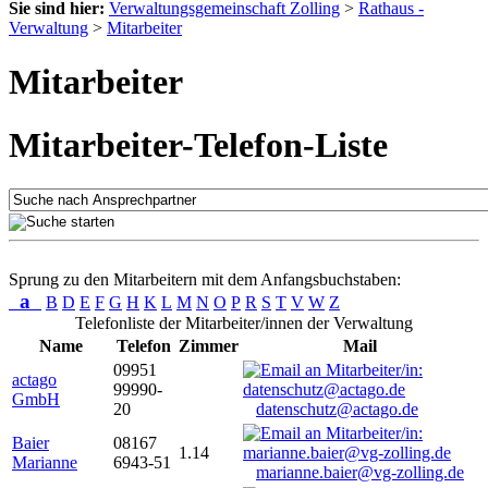
Sie sind hier:
Verwaltungsgemeinschaft Zolling
>
Rathaus -
Verwaltung
>
Mitarbeiter
Mitarbeiter
Mitarbeiter-Telefon-Liste
Sprung zu den Mitarbeitern mit dem Anfangsbuchstaben:
a
B
D
E
F
G
H
K
L
M
N
O
P
R
S
T
V
W
Z
Telefonliste der Mitarbeiter/innen der Verwaltung
Name
Telefon
Zimmer
Mail
09951
actago
99990-
GmbH
20
datenschutz@actago.de
Baier
08167
1.14
Marianne
6943-51
marianne.baier@vg-zolling.de