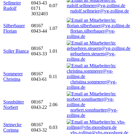
Sellmeier
6943-43
0.07
Rudolf
0171
rudolf.sellmeier@vg-zolling.de
3032403
Silberbauer
08167
1.07
Florian
6943-44
florian.silberbauer@vg-
zolling.de
08167
Soller Bianca
1.01
6943-33
gebuehren.steuern@vg-
zolling.de
Sommerer
08167
0.11
Christina
6943-61
christina.sommerer@vg-
zolling.de
Sonnhütter
08167
2.06
Norbert
6943-22
norbert.sonnhuetter@vg-
zolling.de
Steinecke
08167
0.03
Corinna
6943-32
vhs-zolling@vhs-moosburg.de