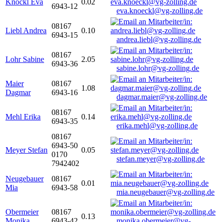
Knöckl Eva
0.02
6943-12
eva.knoeckl@vg-zolling.de
08167
Liebl Andrea
0.10
6943-15
andrea.liebl@vg-zolling.de
08167
Lohr Sabine
2.05
6943-36
sabine.lohr@vg-zolling.de
Maier
08167
1.08
Dagmar
6943-16
dagmar.maier@vg-zolling.de
08167
Mehl Erika
0.14
6943-35
erika.mehl@vg-zolling.de
08167
6943-50
Meyer Stefan
0.05
0170
stefan.meyer@vg-zolling.de
7942402
Neugebauer
08167
0.01
Mia
6943-58
mia.neugebauer@vg-zolling.de
Obermeier
08167
0.13
Monika
6943-42
monika.obermeier@vg-