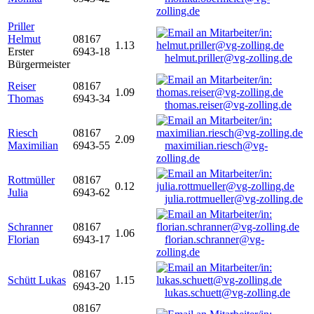
zolling.de
Priller
Helmut
08167
1.13
Erster
6943-18
helmut.priller@vg-zolling.de
Bürgermeister
Reiser
08167
1.09
Thomas
6943-34
thomas.reiser@vg-zolling.de
Riesch
08167
2.09
Maximilian
6943-55
maximilian.riesch@vg-
zolling.de
Rottmüller
08167
0.12
Julia
6943-62
julia.rottmueller@vg-zolling.de
Schranner
08167
1.06
Florian
6943-17
florian.schranner@vg-
zolling.de
08167
Schütt Lukas
1.15
6943-20
lukas.schuett@vg-zolling.de
08167