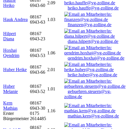
Hauffe
08167
2.09
Heiko
6943-60
heiko.hauffe@vg-zolling.de
08167
Hauk Andrea
1.03
6943-63
finanzen@vg-zolling.de
Hilpert
08167
Diana
6943-23
diana.hilpert@vg-zolling.de
Hoxhaj
08167
1.06
Qendrim
6943-53
qendrim.hoxhaj@vg-zolling.de
08167
Huber Heike
2.01
6943-66
heike.huber@vg-zolling.de
Huber
08167
1.01
Melanie
6943-52
gebuehren.steuern@vg-
zolling.de
Kern
08167
Mathias
6943-30
1.16
Erster
0175
mathias.kern@vg-zolling.de
Bürgermeister
2614485
08167