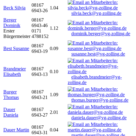
08167
Beck Silvia
1.04
6943-26
silvia.beck@vg-zolling.de
Berger
08167
Dominik
6943-46
1.12
Erster
0171
dominik.berger@vg-zolling.de
Bürgermeister
4788152
08167
Best Susanne
0.09
6943-19
susanne.best@vg-zolling.de
Brandmeier
08167
0.10
Elisabeth
6943-13
elisabeth.brandmeier@vg-
zolling.de
Burger
08167
1.09
Thomas
6943-21
thomas.burger@vg-zolling.de
Dauer
08167
2.01
Daniela
6943-27
daniela.dauer@vg-zolling.de
08167
Dauer Martin
0.04
6943-31
martin.dauer@vg-zolling.de