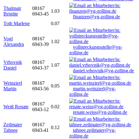
Thalmair
08167
1.03
Brigitte
6943-45
finanzen@vg-zolling.de
Toth Marlene
0.07
Vogl
08167
1.02
Alexandra
6943-39
vollstreckungsstelle@vg-
zolling.de
Vrhovnik
08167
1.07
Daniel
6943-37
daniel.vrhovnik@vg-zolling.de
Weinzierl
08167
0.05
Martin
6943-56
martin.weinzierl@vg-
zolling.de
08167
Weiß Renate
0.02
6943-12
renate.weiss@vg-zolling.de
Zeilmaier
08167
0.12
Tahnee
6943-41
tahnee.zeilmaier@vg-
zolling.de