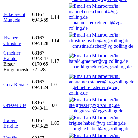
Eckebrecht
08167
1.14
Manuela
6943-59
manuela.eckebrecht@vg-
zolling.de
Fischer
08167
0.14
Christine
6943-28
christine.fischer@vg-zolling.de
Gmeiner
08167
Harald
6943-47
1.17
Erster
0170 65
harald.gmeiner@vg-zolling.de
Bürgermeister
72 528
08167
Götz Renate
1.01
6943-24
gebuehren.steuern@vg-
zolling.de
08167
Gresser Ute
0.01
6943-11
ute.gresser@vg-zolling.de
Haberl
08167
1.05
Brigitte
6943-25
brigitte.haberl@vg-zolling.de