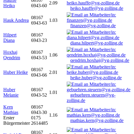
Hauffe
08167
2.09
Heiko
6943-60
heiko.hauffe@vg-zolling.de
08167
Hauk Andrea
1.03
6943-63
finanzen@vg-zolling.de
Hilpert
08167
Diana
6943-23
diana.hilpert@vg-zolling.de
Hoxhaj
08167
1.06
Qendrim
6943-53
qendrim.hoxhaj@vg-zolling.de
08167
Huber Heike
2.01
6943-66
heike.huber@vg-zolling.de
Huber
08167
1.01
Melanie
6943-52
gebuehren.steuern@vg-
zolling.de
Kern
08167
Mathias
6943-30
1.16
Erster
0175
mathias.kern@vg-zolling.de
Bürgermeister
2614485
08167