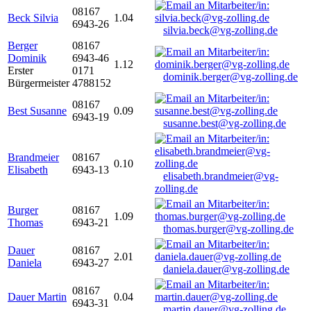
08167
Beck Silvia
1.04
6943-26
silvia.beck@vg-zolling.de
Berger
08167
Dominik
6943-46
1.12
Erster
0171
dominik.berger@vg-zolling.de
Bürgermeister
4788152
08167
Best Susanne
0.09
6943-19
susanne.best@vg-zolling.de
Brandmeier
08167
0.10
Elisabeth
6943-13
elisabeth.brandmeier@vg-
zolling.de
Burger
08167
1.09
Thomas
6943-21
thomas.burger@vg-zolling.de
Dauer
08167
2.01
Daniela
6943-27
daniela.dauer@vg-zolling.de
08167
Dauer Martin
0.04
6943-31
martin.dauer@vg-zolling.de