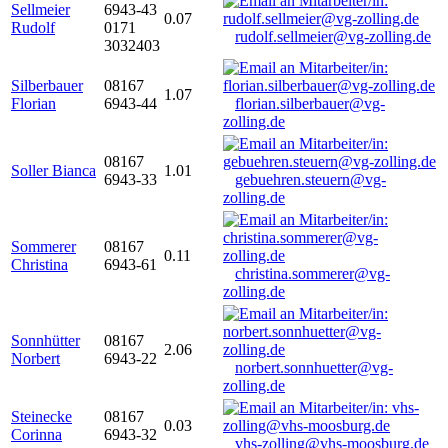
Sellmeier
6943-43
0.07
Rudolf
0171
rudolf.sellmeier@vg-zolling.de
3032403
Silberbauer
08167
1.07
Florian
6943-44
florian.silberbauer@vg-
zolling.de
08167
Soller Bianca
1.01
6943-33
gebuehren.steuern@vg-
zolling.de
Sommerer
08167
0.11
Christina
6943-61
christina.sommerer@vg-
zolling.de
Sonnhütter
08167
2.06
Norbert
6943-22
norbert.sonnhuetter@vg-
zolling.de
Steinecke
08167
0.03
Corinna
6943-32
vhs-zolling@vhs-moosburg.de