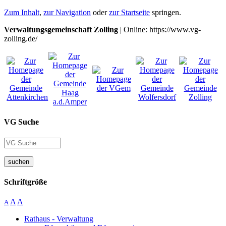
Zum Inhalt
,
zur Navigation
oder
zur Startseite
springen.
Verwaltungsgemeinschaft Zolling
| Online: https://www.vg-
zolling.de/
VG Suche
suchen
Schriftgröße
A
A
A
Rathaus - Verwaltung