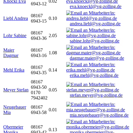
Knöckl Eva
0.02
6943-12
eva.knoeckl@vg-zolling.de
08167
Liebl Andrea
0.10
6943-15
andrea.liebl@vg-zolling.de
08167
Lohr Sabine
2.05
6943-36
sabine.lohr@vg-zolling.de
Maier
08167
1.08
Dagmar
6943-16
dagmar.maier@vg-zolling.de
08167
Mehl Erika
0.14
6943-35
erika.mehl@vg-zolling.de
08167
6943-50
Meyer Stefan
0.05
0170
stefan.meyer@vg-zolling.de
7942402
Neugebauer
08167
0.01
Mia
6943-58
mia.neugebauer@vg-zolling.de
Obermeier
08167
0.13
Monika
6943-42
monika.obermeier@vg-