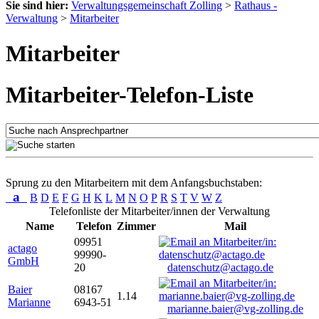
Sie sind hier:
Verwaltungsgemeinschaft Zolling
>
Rathaus -
Verwaltung
>
Mitarbeiter
Mitarbeiter
Mitarbeiter-Telefon-Liste
Sprung zu den Mitarbeitern mit dem Anfangsbuchstaben:
a
B
D
E
F
G
H
K
L
M
N
O
P
R
S
T
V
W
Z
Telefonliste der Mitarbeiter/innen der Verwaltung
Name
Telefon
Zimmer
Mail
09951
actago
99990-
GmbH
20
datenschutz@actago.de
Baier
08167
1.14
Marianne
6943-51
marianne.baier@vg-zolling.de