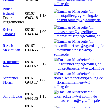
zolling.de
Priller
Helmut
08167
1.13
Erster
6943-18
helmut.priller@vg-zolling.de
Bürgermeister
Reiser
08167
1.09
Thomas
6943-34
thomas.reiser@vg-zolling.de
Riesch
08167
2.09
Maximilian
6943-55
maximilian.riesch@vg-
zolling.de
Rottmüller
08167
0.12
Julia
6943-62
julia.rottmueller@vg-zolling.de
Schranner
08167
1.06
Florian
6943-17
florian.schranner@vg-
zolling.de
08167
Schütt Lukas
1.15
6943-20
lukas.schuett@vg-zolling.de
08167