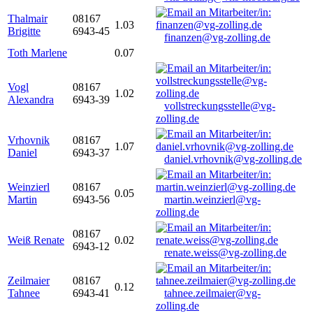
Thalmair
08167
1.03
Brigitte
6943-45
finanzen@vg-zolling.de
Toth Marlene
0.07
Vogl
08167
1.02
Alexandra
6943-39
vollstreckungsstelle@vg-
zolling.de
Vrhovnik
08167
1.07
Daniel
6943-37
daniel.vrhovnik@vg-zolling.de
Weinzierl
08167
0.05
Martin
6943-56
martin.weinzierl@vg-
zolling.de
08167
Weiß Renate
0.02
6943-12
renate.weiss@vg-zolling.de
Zeilmaier
08167
0.12
Tahnee
6943-41
tahnee.zeilmaier@vg-
zolling.de