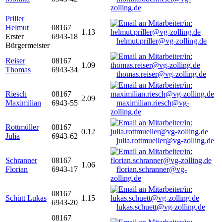
zolling.de
Priller
Helmut
08167
1.13
Erster
6943-18
helmut.priller@vg-zolling.de
Bürgermeister
Reiser
08167
1.09
Thomas
6943-34
thomas.reiser@vg-zolling.de
Riesch
08167
2.09
Maximilian
6943-55
maximilian.riesch@vg-
zolling.de
Rottmüller
08167
0.12
Julia
6943-62
julia.rottmueller@vg-zolling.de
Schranner
08167
1.06
Florian
6943-17
florian.schranner@vg-
zolling.de
08167
Schütt Lukas
1.15
6943-20
lukas.schuett@vg-zolling.de
08167