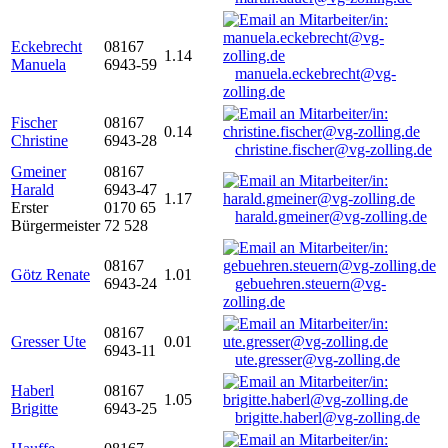
Eckebrecht
08167
1.14
Manuela
6943-59
manuela.eckebrecht@vg-
zolling.de
Fischer
08167
0.14
Christine
6943-28
christine.fischer@vg-zolling.de
Gmeiner
08167
Harald
6943-47
1.17
Erster
0170 65
harald.gmeiner@vg-zolling.de
Bürgermeister
72 528
08167
Götz Renate
1.01
6943-24
gebuehren.steuern@vg-
zolling.de
08167
Gresser Ute
0.01
6943-11
ute.gresser@vg-zolling.de
Haberl
08167
1.05
Brigitte
6943-25
brigitte.haberl@vg-zolling.de