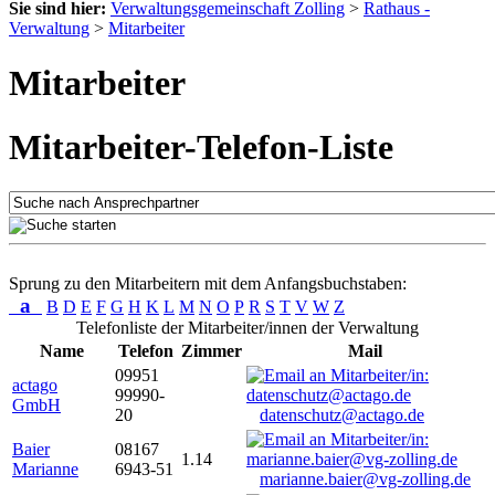
Sie sind hier:
Verwaltungsgemeinschaft Zolling
>
Rathaus -
Verwaltung
>
Mitarbeiter
Mitarbeiter
Mitarbeiter-Telefon-Liste
Sprung zu den Mitarbeitern mit dem Anfangsbuchstaben:
a
B
D
E
F
G
H
K
L
M
N
O
P
R
S
T
V
W
Z
Telefonliste der Mitarbeiter/innen der Verwaltung
Name
Telefon
Zimmer
Mail
09951
actago
99990-
GmbH
20
datenschutz@actago.de
Baier
08167
1.14
Marianne
6943-51
marianne.baier@vg-zolling.de