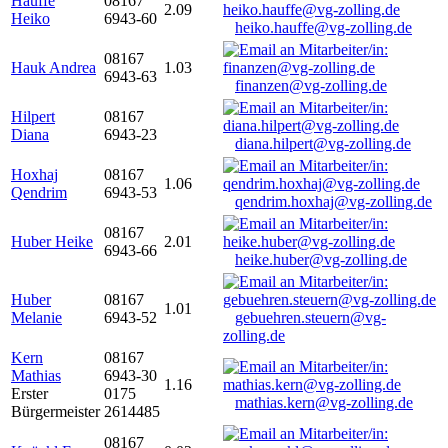
Hauffe
08167
2.09
Heiko
6943-60
heiko.hauffe@vg-zolling.de
08167
Hauk Andrea
1.03
6943-63
finanzen@vg-zolling.de
Hilpert
08167
Diana
6943-23
diana.hilpert@vg-zolling.de
Hoxhaj
08167
1.06
Qendrim
6943-53
qendrim.hoxhaj@vg-zolling.de
08167
Huber Heike
2.01
6943-66
heike.huber@vg-zolling.de
Huber
08167
1.01
Melanie
6943-52
gebuehren.steuern@vg-
zolling.de
Kern
08167
Mathias
6943-30
1.16
Erster
0175
mathias.kern@vg-zolling.de
Bürgermeister
2614485
08167