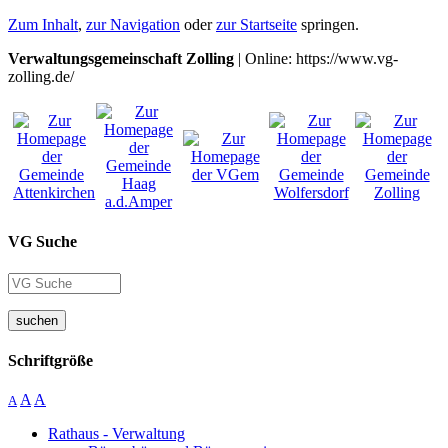
Zum Inhalt
,
zur Navigation
oder
zur Startseite
springen.
Verwaltungsgemeinschaft Zolling
| Online: https://www.vg-
zolling.de/
VG Suche
suchen
Schriftgröße
A
A
A
Rathaus - Verwaltung