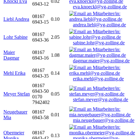
Knöckl Eva
0.02
6943-12
eva.knoeckl@vg-zolling.de
08167
Liebl Andrea
0.10
6943-15
andrea.liebl@vg-zolling.de
08167
Lohr Sabine
2.05
6943-36
sabine.lohr@vg-zolling.de
Maier
08167
1.08
Dagmar
6943-16
dagmar.maier@vg-zolling.de
08167
Mehl Erika
0.14
6943-35
erika.mehl@vg-zolling.de
08167
6943-50
Meyer Stefan
0.05
0170
stefan.meyer@vg-zolling.de
7942402
Neugebauer
08167
0.01
Mia
6943-58
mia.neugebauer@vg-zolling.de
Obermeier
08167
0.13
Monika
6943-42
monika.obermeier@vg-