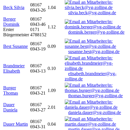
08167
Beck Silvia
1.04
6943-26
silvia.beck@vg-zolling.de
Berger
08167
Dominik
6943-46
1.12
Erster
0171
dominik.berger@vg-zolling.de
Bürgermeister
4788152
08167
Best Susanne
0.09
6943-19
susanne.best@vg-zolling.de
Brandmeier
08167
0.10
Elisabeth
6943-13
elisabeth.brandmeier@vg-
zolling.de
Burger
08167
1.09
Thomas
6943-21
thomas.burger@vg-zolling.de
Dauer
08167
2.01
Daniela
6943-27
daniela.dauer@vg-zolling.de
08167
Dauer Martin
0.04
6943-31
martin.dauer@vg-zolling.de