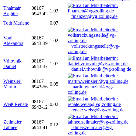
Thalmair
08167
1.03
Brigitte
6943-45
finanzen@vg-zolling.de
Toth Marlene
0.07
Vogl
08167
1.02
Alexandra
6943-39
vollstreckungsstelle@vg-
zolling.de
Vrhovnik
08167
1.07
Daniel
6943-37
daniel.vrhovnik@vg-zolling.de
Weinzierl
08167
0.05
Martin
6943-56
martin.weinzierl@vg-
zolling.de
08167
Weiß Renate
0.02
6943-12
renate.weiss@vg-zolling.de
Zeilmaier
08167
0.12
Tahnee
6943-41
tahnee.zeilmaier@vg-
zolling.de