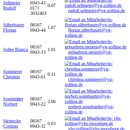
Sellmeier
6943-43
0.07
Rudolf
0171
rudolf.sellmeier@vg-zolling.de
3032403
Silberbauer
08167
1.07
Florian
6943-44
florian.silberbauer@vg-
zolling.de
08167
Soller Bianca
1.01
6943-33
gebuehren.steuern@vg-
zolling.de
Sommerer
08167
0.11
Christina
6943-61
christina.sommerer@vg-
zolling.de
Sonnhütter
08167
2.06
Norbert
6943-22
norbert.sonnhuetter@vg-
zolling.de
Steinecke
08167
0.03
Corinna
6943-32
vhs-zolling@vhs-moosburg.de