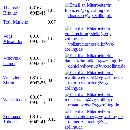
Thalmair
08167
1.03
Brigitte
6943-45
finanzen@vg-zolling.de
Toth Marlene
0.07
Vogl
08167
1.02
Alexandra
6943-39
vollstreckungsstelle@vg-
zolling.de
Vrhovnik
08167
1.07
Daniel
6943-37
daniel.vrhovnik@vg-zolling.de
Weinzierl
08167
0.05
Martin
6943-56
martin.weinzierl@vg-
zolling.de
08167
Weiß Renate
0.02
6943-12
renate.weiss@vg-zolling.de
Zeilmaier
08167
0.12
Tahnee
6943-41
tahnee.zeilmaier@vg-
zolling.de