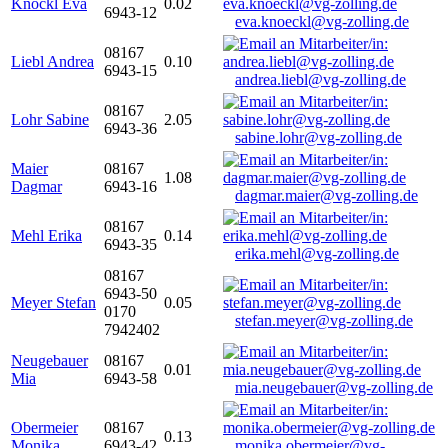
Knöckl Eva
0.02
6943-12
eva.knoeckl@vg-zolling.de
08167
Liebl Andrea
0.10
6943-15
andrea.liebl@vg-zolling.de
08167
Lohr Sabine
2.05
6943-36
sabine.lohr@vg-zolling.de
Maier
08167
1.08
Dagmar
6943-16
dagmar.maier@vg-zolling.de
08167
Mehl Erika
0.14
6943-35
erika.mehl@vg-zolling.de
08167
6943-50
Meyer Stefan
0.05
0170
stefan.meyer@vg-zolling.de
7942402
Neugebauer
08167
0.01
Mia
6943-58
mia.neugebauer@vg-zolling.de
Obermeier
08167
0.13
Monika
6943-42
monika.obermeier@vg-