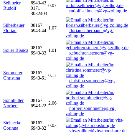
Sellmeier
6943-43
0.07
Rudolf
0171
rudolf.sellmeier@vg-zolling.de
3032403
Silberbauer
08167
1.07
Florian
6943-44
florian.silberbauer@vg-
zolling.de
08167
Soller Bianca
1.01
6943-33
gebuehren.steuern@vg-
zolling.de
Sommerer
08167
0.11
Christina
6943-61
christina.sommerer@vg-
zolling.de
Sonnhütter
08167
2.06
Norbert
6943-22
norbert.sonnhuetter@vg-
zolling.de
Steinecke
08167
0.03
Corinna
6943-32
vhs-zolling@vhs-moosburg.de