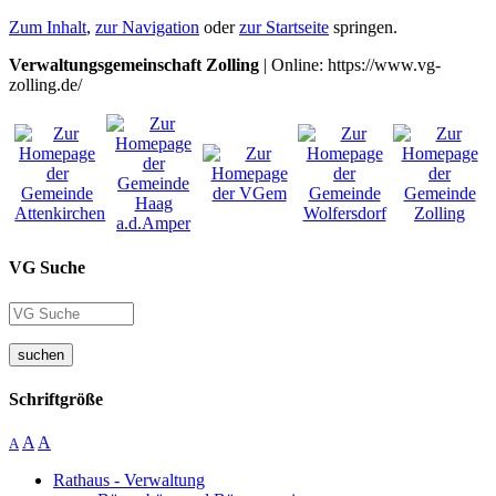
Zum Inhalt
,
zur Navigation
oder
zur Startseite
springen.
Verwaltungsgemeinschaft Zolling
| Online: https://www.vg-
zolling.de/
VG Suche
suchen
Schriftgröße
A
A
A
Rathaus - Verwaltung