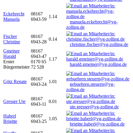
Eckebrecht
08167
1.14
Manuela
6943-59
manuela.eckebrecht@vg-
zolling.de
Fischer
08167
0.14
Christine
6943-28
christine.fischer@vg-zolling.de
Gmeiner
08167
Harald
6943-47
1.17
Erster
0170 65
harald.gmeiner@vg-zolling.de
Bürgermeister
72 528
08167
Götz Renate
1.01
6943-24
gebuehren.steuern@vg-
zolling.de
08167
Gresser Ute
0.01
6943-11
ute.gresser@vg-zolling.de
Haberl
08167
1.05
Brigitte
6943-25
brigitte.haberl@vg-zolling.de