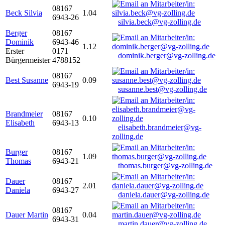
08167
Beck Silvia
1.04
6943-26
silvia.beck@vg-zolling.de
Berger
08167
Dominik
6943-46
1.12
Erster
0171
dominik.berger@vg-zolling.de
Bürgermeister
4788152
08167
Best Susanne
0.09
6943-19
susanne.best@vg-zolling.de
Brandmeier
08167
0.10
Elisabeth
6943-13
elisabeth.brandmeier@vg-
zolling.de
Burger
08167
1.09
Thomas
6943-21
thomas.burger@vg-zolling.de
Dauer
08167
2.01
Daniela
6943-27
daniela.dauer@vg-zolling.de
08167
Dauer Martin
0.04
6943-31
martin.dauer@vg-zolling.de