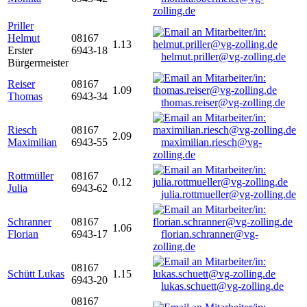
zolling.de
Priller
Helmut
08167
1.13
Erster
6943-18
helmut.priller@vg-zolling.de
Bürgermeister
Reiser
08167
1.09
Thomas
6943-34
thomas.reiser@vg-zolling.de
Riesch
08167
2.09
Maximilian
6943-55
maximilian.riesch@vg-
zolling.de
Rottmüller
08167
0.12
Julia
6943-62
julia.rottmueller@vg-zolling.de
Schranner
08167
1.06
Florian
6943-17
florian.schranner@vg-
zolling.de
08167
Schütt Lukas
1.15
6943-20
lukas.schuett@vg-zolling.de
08167