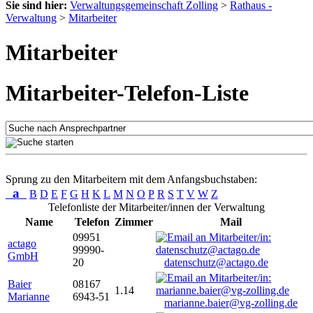
Sie sind hier:
Verwaltungsgemeinschaft Zolling
>
Rathaus -
Verwaltung
>
Mitarbeiter
Mitarbeiter
Mitarbeiter-Telefon-Liste
Sprung zu den Mitarbeitern mit dem Anfangsbuchstaben:
a
B
D
E
F
G
H
K
L
M
N
O
P
R
S
T
V
W
Z
Telefonliste der Mitarbeiter/innen der Verwaltung
Name
Telefon
Zimmer
Mail
09951
actago
99990-
GmbH
20
datenschutz@actago.de
Baier
08167
1.14
Marianne
6943-51
marianne.baier@vg-zolling.de