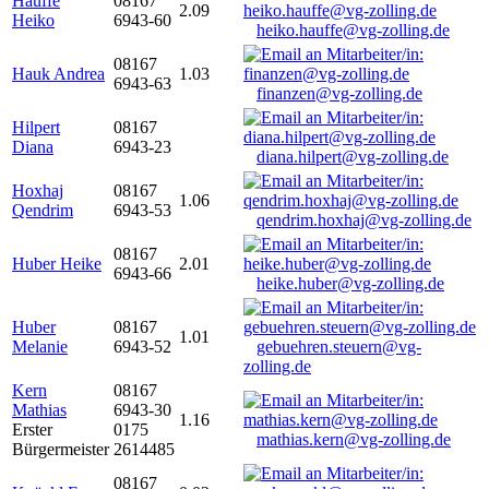
Hauffe
08167
2.09
Heiko
6943-60
heiko.hauffe@vg-zolling.de
08167
Hauk Andrea
1.03
6943-63
finanzen@vg-zolling.de
Hilpert
08167
Diana
6943-23
diana.hilpert@vg-zolling.de
Hoxhaj
08167
1.06
Qendrim
6943-53
qendrim.hoxhaj@vg-zolling.de
08167
Huber Heike
2.01
6943-66
heike.huber@vg-zolling.de
Huber
08167
1.01
Melanie
6943-52
gebuehren.steuern@vg-
zolling.de
Kern
08167
Mathias
6943-30
1.16
Erster
0175
mathias.kern@vg-zolling.de
Bürgermeister
2614485
08167