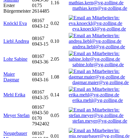
1.16
Erster
0175
mathias.kern@vg-zolling.de
Bürgermeister
2614485
08167
Knöckl Eva
0.02
6943-12
eva.knoeckl@vg-zolling.de
08167
Liebl Andrea
0.10
6943-15
andrea.liebl@vg-zolling.de
08167
Lohr Sabine
2.05
6943-36
sabine.lohr@vg-zolling.de
Maier
08167
1.08
Dagmar
6943-16
dagmar.maier@vg-zolling.de
08167
Mehl Erika
0.14
6943-35
erika.mehl@vg-zolling.de
08167
6943-50
Meyer Stefan
0.05
0170
stefan.meyer@vg-zolling.de
7942402
Neugebauer
08167
0.01