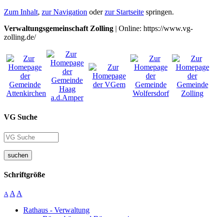
Zum Inhalt
,
zur Navigation
oder
zur Startseite
springen.
Verwaltungsgemeinschaft Zolling
| Online: https://www.vg-
zolling.de/
VG Suche
suchen
Schriftgröße
A
A
A
Rathaus - Verwaltung