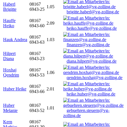
Haberl
08167
1.05
Brigitte
6943-25
brigitte.haberl@vg-zolling.de
Hauffe
08167
2.09
Heiko
6943-60
heiko.hauffe@vg-zolling.de
08167
Hauk Andrea
1.03
6943-63
finanzen@vg-zolling.de
Hilpert
08167
Diana
6943-23
diana.hilpert@vg-zolling.de
Hoxhaj
08167
1.06
Qendrim
6943-53
qendrim.hoxhaj@vg-zolling.de
08167
Huber Heike
2.01
6943-66
heike.huber@vg-zolling.de
Huber
08167
1.01
Melanie
6943-52
gebuehren.steuern@vg-
zolling.de
Kern
08167
Mathias
6943-30