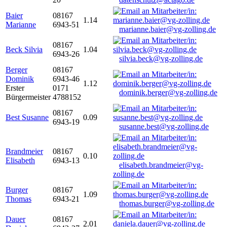
Baier
08167
1.14
Marianne
6943-51
marianne.baier@vg-zolling.de
08167
Beck Silvia
1.04
6943-26
silvia.beck@vg-zolling.de
Berger
08167
Dominik
6943-46
1.12
Erster
0171
dominik.berger@vg-zolling.de
Bürgermeister
4788152
08167
Best Susanne
0.09
6943-19
susanne.best@vg-zolling.de
Brandmeier
08167
0.10
Elisabeth
6943-13
elisabeth.brandmeier@vg-
zolling.de
Burger
08167
1.09
Thomas
6943-21
thomas.burger@vg-zolling.de
Dauer
08167
2.01