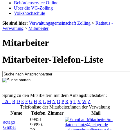
Behördenservice Online
Über die VG-Zolling
Volkshochschule
Sie sind hier:
Verwaltungsgemeinschaft Zolling
>
Rathaus -
Verwaltung
>
Mitarbeiter
Mitarbeiter
Mitarbeiter-Telefon-Liste
Sprung zu den Mitarbeitern mit dem Anfangsbuchstaben:
a
B
D
E
F
G
H
K
L
M
N
O
P
R
S
T
V
W
Z
Telefonliste der Mitarbeiter/innen der Verwaltung
Name
Telefon
Zimmer
Mail
09951
actago
99990-
GmbH
20
datenschutz@actago.de