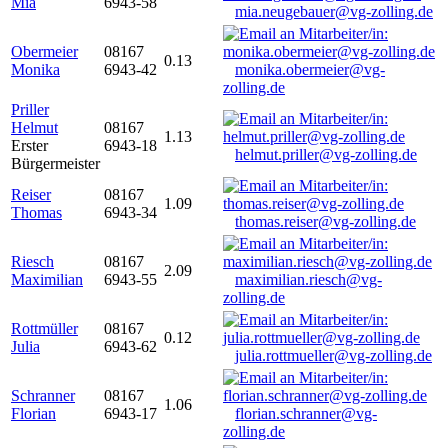
Mia
6943-58
mia.neugebauer@vg-zolling.de
Obermeier
08167
0.13
Monika
6943-42
monika.obermeier@vg-
zolling.de
Priller
Helmut
08167
1.13
Erster
6943-18
helmut.priller@vg-zolling.de
Bürgermeister
Reiser
08167
1.09
Thomas
6943-34
thomas.reiser@vg-zolling.de
Riesch
08167
2.09
Maximilian
6943-55
maximilian.riesch@vg-
zolling.de
Rottmüller
08167
0.12
Julia
6943-62
julia.rottmueller@vg-zolling.de
Schranner
08167
1.06
Florian
6943-17
florian.schranner@vg-
zolling.de