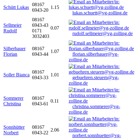
08167
Schütt Lukas
1.15
6943-20
lukas.schuett@vg-zolling.de
08167
Sellmeier
6943-43
0.07
Rudolf
0171
rudolf.sellmeier@vg-zolling.de
3032403
Silberbauer
08167
1.07
Florian
6943-44
florian.silberbauer@vg-
zolling.de
08167
Soller Bianca
1.01
6943-33
gebuehren.steuern@vg-
zolling.de
Sommerer
08167
0.11
Christina
6943-61
christina.sommerer@vg-
zolling.de
Sonnhütter
08167
2.06
Norbert
6943-22
norbert.sonnhuetter@vg-