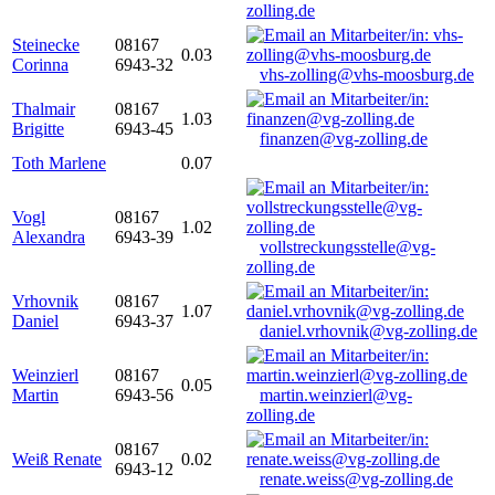
zolling.de
Steinecke
08167
0.03
Corinna
6943-32
vhs-zolling@vhs-moosburg.de
Thalmair
08167
1.03
Brigitte
6943-45
finanzen@vg-zolling.de
Toth Marlene
0.07
Vogl
08167
1.02
Alexandra
6943-39
vollstreckungsstelle@vg-
zolling.de
Vrhovnik
08167
1.07
Daniel
6943-37
daniel.vrhovnik@vg-zolling.de
Weinzierl
08167
0.05
Martin
6943-56
martin.weinzierl@vg-
zolling.de
08167
Weiß Renate
0.02
6943-12
renate.weiss@vg-zolling.de