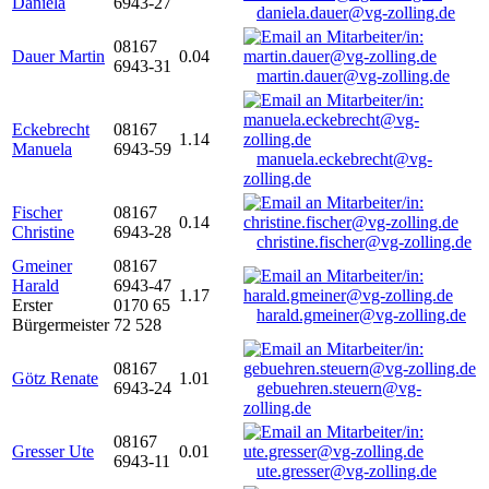
Daniela
6943-27
daniela.dauer@vg-zolling.de
08167
Dauer Martin
0.04
6943-31
martin.dauer@vg-zolling.de
Eckebrecht
08167
1.14
Manuela
6943-59
manuela.eckebrecht@vg-
zolling.de
Fischer
08167
0.14
Christine
6943-28
christine.fischer@vg-zolling.de
Gmeiner
08167
Harald
6943-47
1.17
Erster
0170 65
harald.gmeiner@vg-zolling.de
Bürgermeister
72 528
08167
Götz Renate
1.01
6943-24
gebuehren.steuern@vg-
zolling.de
08167
Gresser Ute
0.01
6943-11
ute.gresser@vg-zolling.de