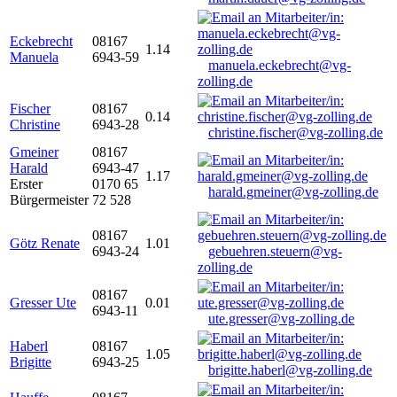
Eckebrecht
08167
1.14
Manuela
6943-59
manuela.eckebrecht@vg-
zolling.de
Fischer
08167
0.14
Christine
6943-28
christine.fischer@vg-zolling.de
Gmeiner
08167
Harald
6943-47
1.17
Erster
0170 65
harald.gmeiner@vg-zolling.de
Bürgermeister
72 528
08167
Götz Renate
1.01
6943-24
gebuehren.steuern@vg-
zolling.de
08167
Gresser Ute
0.01
6943-11
ute.gresser@vg-zolling.de
Haberl
08167
1.05
Brigitte
6943-25
brigitte.haberl@vg-zolling.de