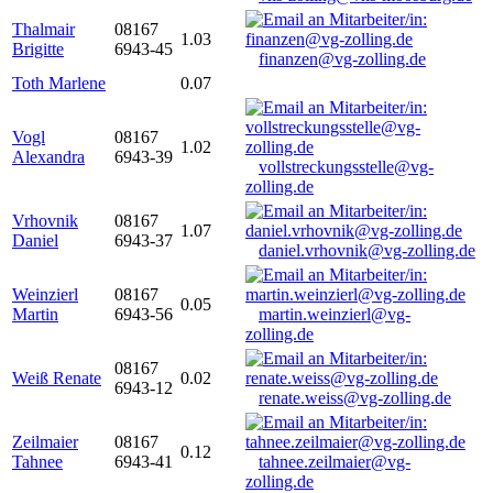
Thalmair
08167
1.03
Brigitte
6943-45
finanzen@vg-zolling.de
Toth Marlene
0.07
Vogl
08167
1.02
Alexandra
6943-39
vollstreckungsstelle@vg-
zolling.de
Vrhovnik
08167
1.07
Daniel
6943-37
daniel.vrhovnik@vg-zolling.de
Weinzierl
08167
0.05
Martin
6943-56
martin.weinzierl@vg-
zolling.de
08167
Weiß Renate
0.02
6943-12
renate.weiss@vg-zolling.de
Zeilmaier
08167
0.12
Tahnee
6943-41
tahnee.zeilmaier@vg-
zolling.de