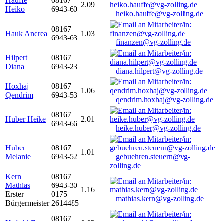
Hauffe
08167
2.09
Heiko
6943-60
heiko.hauffe@vg-zolling.de
08167
Hauk Andrea
1.03
6943-63
finanzen@vg-zolling.de
Hilpert
08167
Diana
6943-23
diana.hilpert@vg-zolling.de
Hoxhaj
08167
1.06
Qendrim
6943-53
qendrim.hoxhaj@vg-zolling.de
08167
Huber Heike
2.01
6943-66
heike.huber@vg-zolling.de
Huber
08167
1.01
Melanie
6943-52
gebuehren.steuern@vg-
zolling.de
Kern
08167
Mathias
6943-30
1.16
Erster
0175
mathias.kern@vg-zolling.de
Bürgermeister
2614485
08167