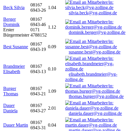
08167
Beck Silvia
1.04
6943-26
silvia.beck@vg-zolling.de
Berger
08167
Dominik
6943-46
1.12
Erster
0171
dominik.berger@vg-zolling.de
Bürgermeister
4788152
08167
Best Susanne
0.09
6943-19
susanne.best@vg-zolling.de
Brandmeier
08167
0.10
Elisabeth
6943-13
elisabeth.brandmeier@vg-
zolling.de
Burger
08167
1.09
Thomas
6943-21
thomas.burger@vg-zolling.de
Dauer
08167
2.01
Daniela
6943-27
daniela.dauer@vg-zolling.de
08167
Dauer Martin
0.04
6943-31
martin.dauer@vg-zolling.de