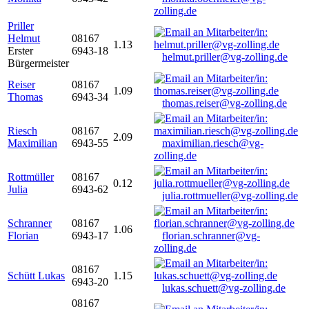
zolling.de
Priller
Helmut
08167
1.13
Erster
6943-18
helmut.priller@vg-zolling.de
Bürgermeister
Reiser
08167
1.09
Thomas
6943-34
thomas.reiser@vg-zolling.de
Riesch
08167
2.09
Maximilian
6943-55
maximilian.riesch@vg-
zolling.de
Rottmüller
08167
0.12
Julia
6943-62
julia.rottmueller@vg-zolling.de
Schranner
08167
1.06
Florian
6943-17
florian.schranner@vg-
zolling.de
08167
Schütt Lukas
1.15
6943-20
lukas.schuett@vg-zolling.de
08167