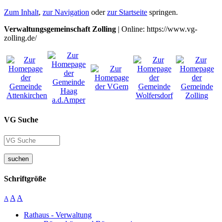
Zum Inhalt
,
zur Navigation
oder
zur Startseite
springen.
Verwaltungsgemeinschaft Zolling
| Online: https://www.vg-
zolling.de/
VG Suche
suchen
Schriftgröße
A
A
A
Rathaus - Verwaltung