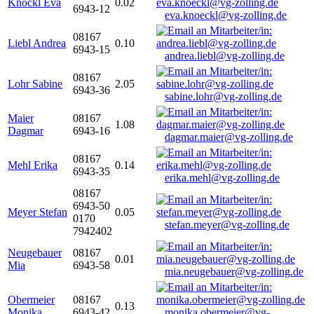
Knöckl Eva
0.02
6943-12
eva.knoeckl@vg-zolling.de
08167
Liebl Andrea
0.10
6943-15
andrea.liebl@vg-zolling.de
08167
Lohr Sabine
2.05
6943-36
sabine.lohr@vg-zolling.de
Maier
08167
1.08
Dagmar
6943-16
dagmar.maier@vg-zolling.de
08167
Mehl Erika
0.14
6943-35
erika.mehl@vg-zolling.de
08167
6943-50
Meyer Stefan
0.05
0170
stefan.meyer@vg-zolling.de
7942402
Neugebauer
08167
0.01
Mia
6943-58
mia.neugebauer@vg-zolling.de
Obermeier
08167
0.13
Monika
6943-42
monika.obermeier@vg-