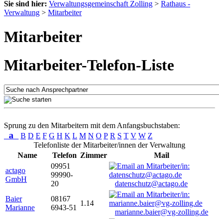
Sie sind hier:
Verwaltungsgemeinschaft Zolling
>
Rathaus -
Verwaltung
>
Mitarbeiter
Mitarbeiter
Mitarbeiter-Telefon-Liste
Sprung zu den Mitarbeitern mit dem Anfangsbuchstaben:
a
B
D
E
F
G
H
K
L
M
N
O
P
R
S
T
V
W
Z
Telefonliste der Mitarbeiter/innen der Verwaltung
Name
Telefon
Zimmer
Mail
09951
actago
99990-
GmbH
20
datenschutz@actago.de
Baier
08167
1.14
Marianne
6943-51
marianne.baier@vg-zolling.de