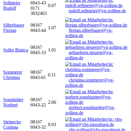
Sellmeier
6943-43
0.07
Rudolf
0171
rudolf.sellmeier@vg-zolling.de
3032403
Silberbauer
08167
1.07
Florian
6943-44
florian.silberbauer@vg-
zolling.de
08167
Soller Bianca
1.01
6943-33
gebuehren.steuern@vg-
zolling.de
Sommerer
08167
0.11
Christina
6943-61
christina.sommerer@vg-
zolling.de
Sonnhütter
08167
2.06
Norbert
6943-22
norbert.sonnhuetter@vg-
zolling.de
Steinecke
08167
0.03
Corinna
6943-32
vhs-zolling@vhs-moosburg.de