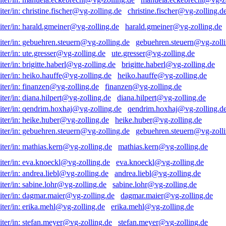
christine.fischer@vg-zolling.d
harald.gmeiner@vg-zolling.de
gebuehren.steuern@vg-zolli
ute.gresser@vg-zolling.de
brigitte.haberl@vg-zolling.de
heiko.hauffe@vg-zolling.de
finanzen@vg-zolling.de
diana.hilpert@vg-zolling.de
qendrim.hoxhaj@vg-zolling.d
heike.huber@vg-zolling.de
gebuehren.steuern@vg-zolli
mathias.kern@vg-zolling.de
eva.knoeckl@vg-zolling.de
andrea.liebl@vg-zolling.de
sabine.lohr@vg-zolling.de
dagmar.maier@vg-zolling.de
erika.mehl@vg-zolling.de
stefan.meyer@vg-zolling.de