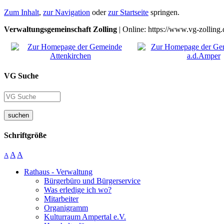
Zum Inhalt
,
zur Navigation
oder
zur Startseite
springen.
Verwaltungsgemeinschaft Zolling
| Online: https://www.vg-zolling.
VG Suche
suchen
Schriftgröße
A
A
A
Rathaus - Verwaltung
Bürgerbüro und Bürgerservice
Was erledige ich wo?
Mitarbeiter
Organigramm
Kulturraum Ampertal e.V.