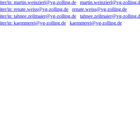
martin.weinzierl@vg-zolling.
renate.weiss@vg-zolling.de
tahnee.zeilmaier@vg-zolling.
kaemmerei@vg-zolling.de