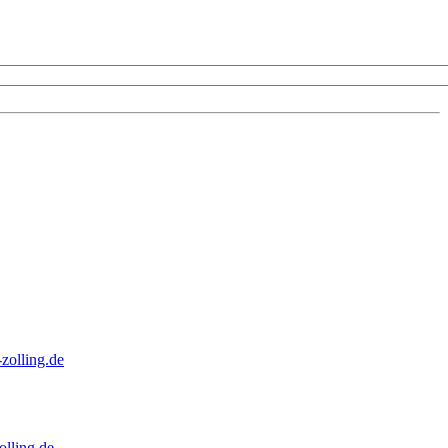
zolling.de
lling.de