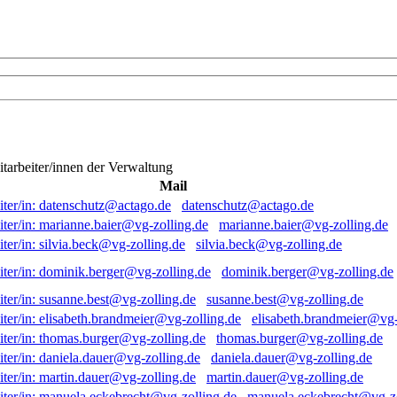
itarbeiter/innen der Verwaltung
Mail
datenschutz@actago.de
marianne.baier@vg-zolling.de
silvia.beck@vg-zolling.de
dominik.berger@vg-zolling.de
susanne.best@vg-zolling.de
elisabeth.brandmeier@vg-
thomas.burger@vg-zolling.de
daniela.dauer@vg-zolling.de
martin.dauer@vg-zolling.de
manuela.eckebrecht@vg-zo