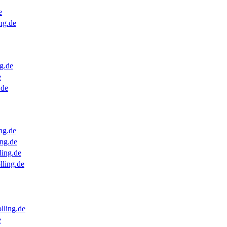
e
ng.de
g.de
e
.de
ng.de
ng.de
ling.de
lling.de
lling.de
e