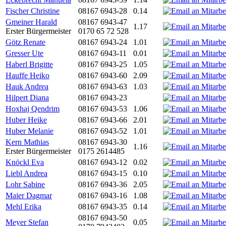
Fischer Christine
08167 6943-28
0.14
Gmeiner Harald
08167 6943-47
1.17
Erster Bürgermeister
0170 65 72 528
Götz Renate
08167 6943-24
1.01
Gresser Ute
08167 6943-11
0.01
Haberl Brigitte
08167 6943-25
1.05
Hauffe Heiko
08167 6943-60
2.09
Hauk Andrea
08167 6943-63
1.03
Hilpert Diana
08167 6943-23
Hoxhaj Qendrim
08167 6943-53
1.06
Huber Heike
08167 6943-66
2.01
Huber Melanie
08167 6943-52
1.01
Kern Mathias
08167 6943-30
1.16
Erster Bürgermeister
0175 2614485
Knöckl Eva
08167 6943-12
0.02
Liebl Andrea
08167 6943-15
0.10
Lohr Sabine
08167 6943-36
2.05
Maier Dagmar
08167 6943-16
1.08
Mehl Erika
08167 6943-35
0.14
08167 6943-50
Meyer Stefan
0.05