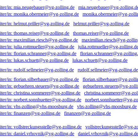
mia.neugebauer@vg-zolling.d
monika.obermeier@vg-zolli
helmut.priller@vg-zolling.de
thomas.reiser@vg-zolling.de
maximilian.riesch@vg-zollin
julia.rottmueller@vg-zolling.d
florian.schranner@vg-zolling
lukas.schuett@vg-zolling.de
rudolf.sellmeier@vg-zolling.de
florian.silberbauer@vg-zolli
gebuehren.steuern@vg-zolli
christina.sommerer@vg-zol
norbert.sonnhuetter@vg-zo
vhs-zolling@vhs-moosburg.de
finanzen@vg-zolling.de
vollstreckungsstelle@vg-zo
daniel.vrhovnik@vg-zolling.d