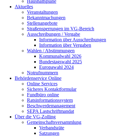
Haushaltspläne
Aktuelles
Veranstaltungen
Bekanntmachungen
Stellenangebote
Straßensperrungen im VG-Bereich
Ausschreibungen / Vergabe
Information über Ausschreibungen
Information über Vergaben
Wahlen / Abstimmungen
Kommunalwahl 2026
Bundestagswahl 2025
Europawahl 2024
Notrufnummern
Behördenservice Online
Online Services
Sicheres Kontaktformular
Fundbüro online
Ratsinformationssystem
Beschwerdemanagement
SEPA Lastschriftmandat
Über die VG-Zolling
Gemeinschaftsversammlung
Verbandsräte
Satzungen