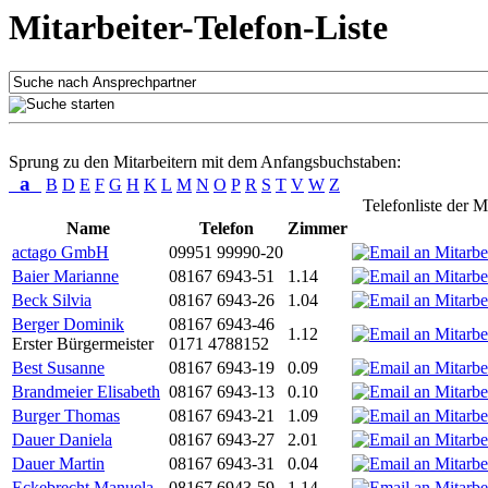
Mitarbeiter-Telefon-Liste
Sprung zu den Mitarbeitern mit dem Anfangsbuchstaben:
a
B
D
E
F
G
H
K
L
M
N
O
P
R
S
T
V
W
Z
Telefonliste der M
Name
Telefon
Zimmer
actago GmbH
09951 99990-20
Baier Marianne
08167 6943-51
1.14
Beck Silvia
08167 6943-26
1.04
Berger Dominik
08167 6943-46
1.12
Erster Bürgermeister
0171 4788152
Best Susanne
08167 6943-19
0.09
Brandmeier Elisabeth
08167 6943-13
0.10
Burger Thomas
08167 6943-21
1.09
Dauer Daniela
08167 6943-27
2.01
Dauer Martin
08167 6943-31
0.04
Eckebrecht Manuela
08167 6943-59
1.14