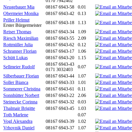
0170 7942402
Neugebauer Mia
08167 6943-58
0.01
Obermeier Monika
08167 6943-42
0.13
Priller Helmut
08167 6943-18
1.13
Erster Bürgermeister
Reiser Thomas
08167 6943-34
1.09
Riesch Maximilian
08167 6943-55
2.09
Rottmüller Julia
08167 6943-62
0.12
Schranner Florian
08167 6943-17
1.06
Schütt Lukas
08167 6943-20
1.15
08167 6943-43
Sellmeier Rudolf
0.07
0171 3032403
Silberbauer Florian
08167 6943-44
1.07
Soller Bianca
08167 6943-33
1.01
Sommerer Christina
08167 6943-61
0.11
Sonnhütter Norbert
08167 6943-22
2.06
Steinecke Corinna
08167 6943-32
0.03
Thalmair Brigitte
08167 6943-45
1.03
Toth Marlene
0.07
Vogl Alexandra
08167 6943-39
1.02
Vrhovnik Daniel
08167 6943-37
1.07