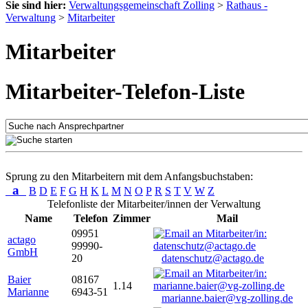
Sie sind hier:
Verwaltungsgemeinschaft Zolling
>
Rathaus -
Verwaltung
>
Mitarbeiter
Mitarbeiter
Mitarbeiter-Telefon-Liste
Sprung zu den Mitarbeitern mit dem Anfangsbuchstaben:
a
B
D
E
F
G
H
K
L
M
N
O
P
R
S
T
V
W
Z
Telefonliste der Mitarbeiter/innen der Verwaltung
Name
Telefon
Zimmer
Mail
09951
actago
99990-
GmbH
20
datenschutz@actago.de
Baier
08167
1.14
Marianne
6943-51
marianne.baier@vg-zolling.de