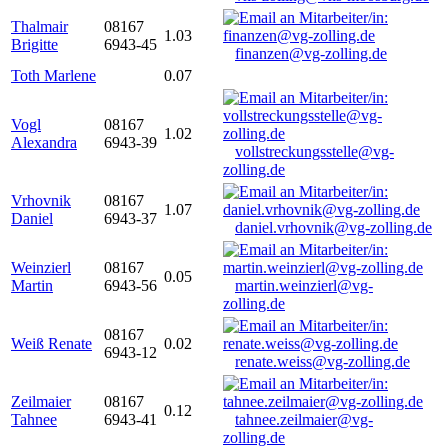
Thalmair
08167
1.03
Brigitte
6943-45
finanzen@vg-zolling.de
Toth Marlene
0.07
Vogl
08167
1.02
Alexandra
6943-39
vollstreckungsstelle@vg-
zolling.de
Vrhovnik
08167
1.07
Daniel
6943-37
daniel.vrhovnik@vg-zolling.de
Weinzierl
08167
0.05
Martin
6943-56
martin.weinzierl@vg-
zolling.de
08167
Weiß Renate
0.02
6943-12
renate.weiss@vg-zolling.de
Zeilmaier
08167
0.12
Tahnee
6943-41
tahnee.zeilmaier@vg-
zolling.de