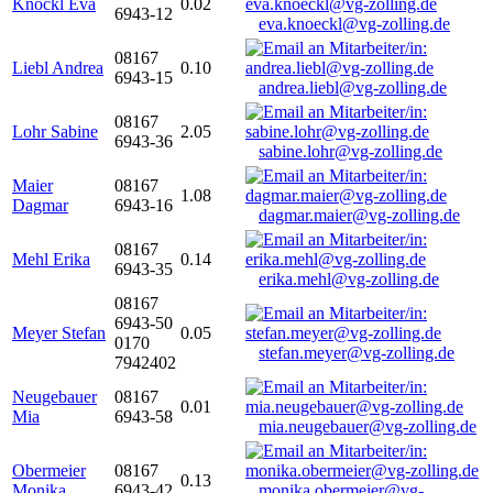
Knöckl Eva
0.02
6943-12
eva.knoeckl@vg-zolling.de
08167
Liebl Andrea
0.10
6943-15
andrea.liebl@vg-zolling.de
08167
Lohr Sabine
2.05
6943-36
sabine.lohr@vg-zolling.de
Maier
08167
1.08
Dagmar
6943-16
dagmar.maier@vg-zolling.de
08167
Mehl Erika
0.14
6943-35
erika.mehl@vg-zolling.de
08167
6943-50
Meyer Stefan
0.05
0170
stefan.meyer@vg-zolling.de
7942402
Neugebauer
08167
0.01
Mia
6943-58
mia.neugebauer@vg-zolling.de
Obermeier
08167
0.13
Monika
6943-42
monika.obermeier@vg-