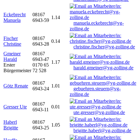
Eckebrecht
08167
1.14
Manuela
6943-59
manuela.eckebrecht@vg-
zolling.de
Fischer
08167
0.14
Christine
6943-28
christine.fischer@vg-zolling.de
Gmeiner
08167
Harald
6943-47
1.17
Erster
0170 65
harald.gmeiner@vg-zolling.de
Bürgermeister
72 528
08167
Götz Renate
1.01
6943-24
gebuehren.steuern@vg-
zolling.de
08167
Gresser Ute
0.01
6943-11
ute.gresser@vg-zolling.de
Haberl
08167
1.05
Brigitte
6943-25
brigitte.haberl@vg-zolling.de