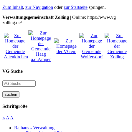
Zum Inhalt
,
zur Navigation
oder
zur Startseite
springen.
Verwaltungsgemeinschaft Zolling
| Online: https://www.vg-
zolling.de/
VG Suche
suchen
Schriftgröße
A
A
A
Rathaus - Verwaltung