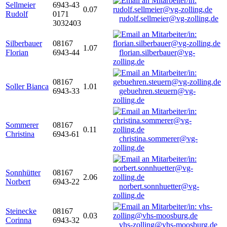
Sellmeier
6943-43
0.07
Rudolf
0171
rudolf.sellmeier@vg-zolling.de
3032403
Silberbauer
08167
1.07
Florian
6943-44
florian.silberbauer@vg-
zolling.de
08167
Soller Bianca
1.01
6943-33
gebuehren.steuern@vg-
zolling.de
Sommerer
08167
0.11
Christina
6943-61
christina.sommerer@vg-
zolling.de
Sonnhütter
08167
2.06
Norbert
6943-22
norbert.sonnhuetter@vg-
zolling.de
Steinecke
08167
0.03
Corinna
6943-32
vhs-zolling@vhs-moosburg.de