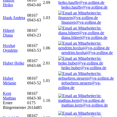
Hauffe
08167
2.09
Heiko
6943-60
heiko.hauffe@vg-zolling.de
08167
Hauk Andrea
1.03
6943-63
finanzen@vg-zolling.de
Hilpert
08167
Diana
6943-23
diana.hilpert@vg-zolling.de
Hoxhaj
08167
1.06
Qendrim
6943-53
qendrim.hoxhaj@vg-zolling.de
08167
Huber Heike
2.01
6943-66
heike.huber@vg-zolling.de
Huber
08167
1.01
Melanie
6943-52
gebuehren.steuern@vg-
zolling.de
Kern
08167
Mathias
6943-30
1.16
Erster
0175
mathias.kern@vg-zolling.de
Bürgermeister
2614485
08167