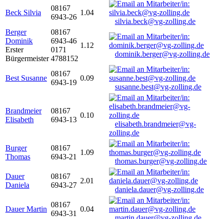
08167
Beck Silvia
1.04
6943-26
silvia.beck@vg-zolling.de
Berger
08167
Dominik
6943-46
1.12
Erster
0171
dominik.berger@vg-zolling.de
Bürgermeister
4788152
08167
Best Susanne
0.09
6943-19
susanne.best@vg-zolling.de
Brandmeier
08167
0.10
Elisabeth
6943-13
elisabeth.brandmeier@vg-
zolling.de
Burger
08167
1.09
Thomas
6943-21
thomas.burger@vg-zolling.de
Dauer
08167
2.01
Daniela
6943-27
daniela.dauer@vg-zolling.de
08167
Dauer Martin
0.04
6943-31
martin.dauer@vg-zolling.de