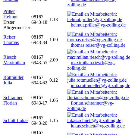
zolling.de
Priller
Helmut
08167
1.13
Erster
6943-18
helmut.priller@vg-zolling.de
Bürgermeister
Reiser
08167
1.09
Thomas
6943-34
thomas.reiser@vg-zolling.de
Riesch
08167
2.09
Maximilian
6943-55
maximilian.riesch@vg-
zolling.de
Rottmüller
08167
0.12
Julia
6943-62
julia.rottmueller@vg-zolling.de
Schranner
08167
1.06
Florian
6943-17
florian.schranner@vg-
zolling.de
08167
Schütt Lukas
1.15
6943-20
lukas.schuett@vg-zolling.de
08167