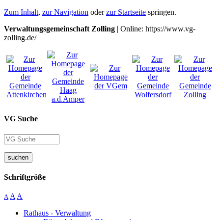
Zum Inhalt
,
zur Navigation
oder
zur Startseite
springen.
Verwaltungsgemeinschaft Zolling
| Online: https://www.vg-
zolling.de/
VG Suche
suchen
Schriftgröße
A
A
A
Rathaus - Verwaltung