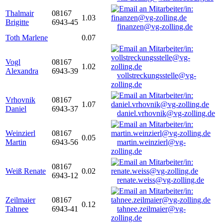
Thalmair
08167
1.03
Brigitte
6943-45
finanzen@vg-zolling.de
Toth Marlene
0.07
Vogl
08167
1.02
Alexandra
6943-39
vollstreckungsstelle@vg-
zolling.de
Vrhovnik
08167
1.07
Daniel
6943-37
daniel.vrhovnik@vg-zolling.de
Weinzierl
08167
0.05
Martin
6943-56
martin.weinzierl@vg-
zolling.de
08167
Weiß Renate
0.02
6943-12
renate.weiss@vg-zolling.de
Zeilmaier
08167
0.12
Tahnee
6943-41
tahnee.zeilmaier@vg-
zolling.de