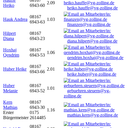
Hauffe
08167
2.09
Heiko
6943-60
heiko.hauffe@vg-zolling.de
08167
Hauk Andrea
1.03
6943-63
finanzen@vg-zolling.de
Hilpert
08167
Diana
6943-23
diana.hilpert@vg-zolling.de
Hoxhaj
08167
1.06
Qendrim
6943-53
qendrim.hoxhaj@vg-zolling.de
08167
Huber Heike
2.01
6943-66
heike.huber@vg-zolling.de
Huber
08167
1.01
Melanie
6943-52
gebuehren.steuern@vg-
zolling.de
Kern
08167
Mathias
6943-30
1.16
Erster
0175
mathias.kern@vg-zolling.de
Bürgermeister
2614485
08167