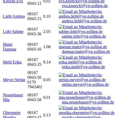
Knöckl Eva
0.02
6943-12
eva.knoeckl@vg-zolling.de
08167
Liebl Andrea
0.10
6943-15
andrea.liebl@vg-zolling.de
08167
Lohr Sabine
2.05
6943-36
sabine.lohr@vg-zolling.de
Maier
08167
1.08
Dagmar
6943-16
dagmar.maier@vg-zolling.de
08167
Mehl Erika
0.14
6943-35
erika.mehl@vg-zolling.de
08167
6943-50
Meyer Stefan
0.05
0170
stefan.meyer@vg-zolling.de
7942402
Neugebauer
08167
0.01
Mia
6943-58
mia.neugebauer@vg-zolling.de
Obermeier
08167
0.13
Monika
6943-42
monika.obermeier@vg-