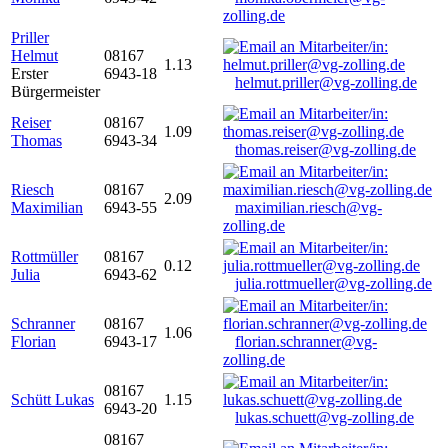
zolling.de
Priller
Helmut
08167
1.13
Erster
6943-18
helmut.priller@vg-zolling.de
Bürgermeister
Reiser
08167
1.09
Thomas
6943-34
thomas.reiser@vg-zolling.de
Riesch
08167
2.09
Maximilian
6943-55
maximilian.riesch@vg-
zolling.de
Rottmüller
08167
0.12
Julia
6943-62
julia.rottmueller@vg-zolling.de
Schranner
08167
1.06
Florian
6943-17
florian.schranner@vg-
zolling.de
08167
Schütt Lukas
1.15
6943-20
lukas.schuett@vg-zolling.de
08167