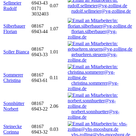
Sellmeier
6943-43
0.07
Rudolf
0171
rudolf.sellmeier@vg-zolling.de
3032403
Silberbauer
08167
1.07
Florian
6943-44
florian.silberbauer@vg-
zolling.de
08167
Soller Bianca
1.01
6943-33
gebuehren.steuern@vg-
zolling.de
Sommerer
08167
0.11
Christina
6943-61
christina.sommerer@vg-
zolling.de
Sonnhütter
08167
2.06
Norbert
6943-22
norbert.sonnhuetter@vg-
zolling.de
Steinecke
08167
0.03
Corinna
6943-32
vhs-zolling@vhs-moosburg.de