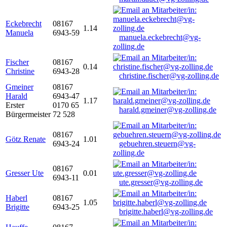
Eckebrecht
08167
1.14
Manuela
6943-59
manuela.eckebrecht@vg-
zolling.de
Fischer
08167
0.14
Christine
6943-28
christine.fischer@vg-zolling.de
Gmeiner
08167
Harald
6943-47
1.17
Erster
0170 65
harald.gmeiner@vg-zolling.de
Bürgermeister
72 528
08167
Götz Renate
1.01
6943-24
gebuehren.steuern@vg-
zolling.de
08167
Gresser Ute
0.01
6943-11
ute.gresser@vg-zolling.de
Haberl
08167
1.05
Brigitte
6943-25
brigitte.haberl@vg-zolling.de