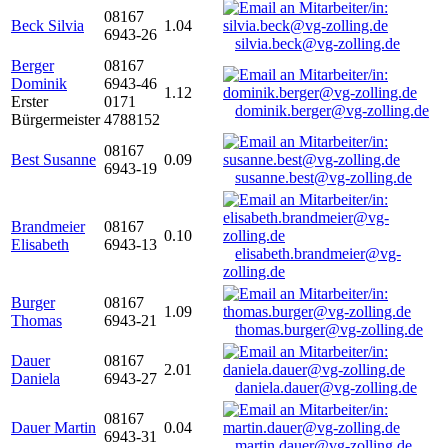
08167
Beck Silvia
1.04
6943-26
silvia.beck@vg-zolling.de
Berger
08167
Dominik
6943-46
1.12
Erster
0171
dominik.berger@vg-zolling.de
Bürgermeister
4788152
08167
Best Susanne
0.09
6943-19
susanne.best@vg-zolling.de
Brandmeier
08167
0.10
Elisabeth
6943-13
elisabeth.brandmeier@vg-
zolling.de
Burger
08167
1.09
Thomas
6943-21
thomas.burger@vg-zolling.de
Dauer
08167
2.01
Daniela
6943-27
daniela.dauer@vg-zolling.de
08167
Dauer Martin
0.04
6943-31
martin.dauer@vg-zolling.de