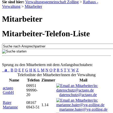
Sie sind hier:
Verwaltungsgemeinschaft Zolling
>
Rathaus -
Verwaltung
>
Mitarbeiter
Mitarbeiter
Mitarbeiter-Telefon-Liste
Sprung zu den Mitarbeitern mit dem Anfangsbuchstaben:
a
B
D
E
F
G
H
K
L
M
N
O
P
R
S
T
V
W
Z
Telefonliste der Mitarbeiter/innen der Verwaltung
Name
Telefon
Zimmer
Mail
09951
actago
99990-
GmbH
20
datenschutz@actago.de
Baier
08167
1.14
Marianne
6943-51
marianne.baier@vg-zolling.de