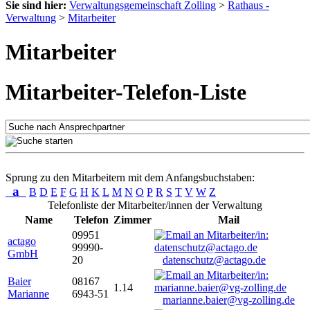
Sie sind hier:
Verwaltungsgemeinschaft Zolling
>
Rathaus -
Verwaltung
>
Mitarbeiter
Mitarbeiter
Mitarbeiter-Telefon-Liste
Sprung zu den Mitarbeitern mit dem Anfangsbuchstaben:
a
B
D
E
F
G
H
K
L
M
N
O
P
R
S
T
V
W
Z
Telefonliste der Mitarbeiter/innen der Verwaltung
Name
Telefon
Zimmer
Mail
09951
actago
99990-
GmbH
20
datenschutz@actago.de
Baier
08167
1.14
Marianne
6943-51
marianne.baier@vg-zolling.de