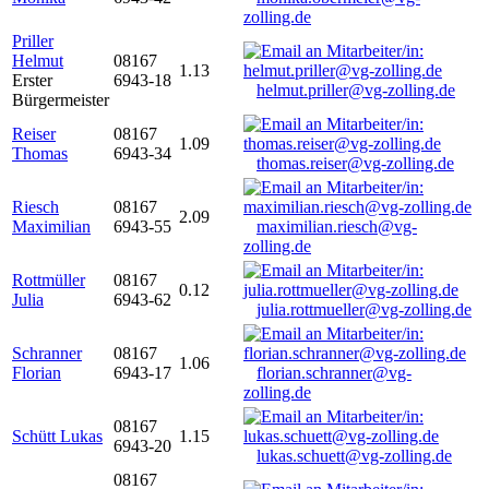
zolling.de
Priller
Helmut
08167
1.13
Erster
6943-18
helmut.priller@vg-zolling.de
Bürgermeister
Reiser
08167
1.09
Thomas
6943-34
thomas.reiser@vg-zolling.de
Riesch
08167
2.09
Maximilian
6943-55
maximilian.riesch@vg-
zolling.de
Rottmüller
08167
0.12
Julia
6943-62
julia.rottmueller@vg-zolling.de
Schranner
08167
1.06
Florian
6943-17
florian.schranner@vg-
zolling.de
08167
Schütt Lukas
1.15
6943-20
lukas.schuett@vg-zolling.de
08167