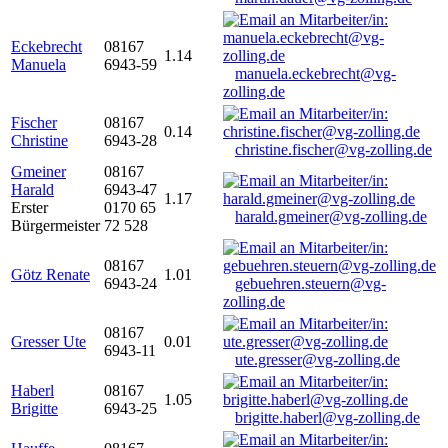
Eckebrecht
08167
1.14
Manuela
6943-59
manuela.eckebrecht@vg-
zolling.de
Fischer
08167
0.14
Christine
6943-28
christine.fischer@vg-zolling.de
Gmeiner
08167
Harald
6943-47
1.17
Erster
0170 65
harald.gmeiner@vg-zolling.de
Bürgermeister
72 528
08167
Götz Renate
1.01
6943-24
gebuehren.steuern@vg-
zolling.de
08167
Gresser Ute
0.01
6943-11
ute.gresser@vg-zolling.de
Haberl
08167
1.05
Brigitte
6943-25
brigitte.haberl@vg-zolling.de