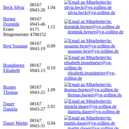
08167
Beck Silvia
1.04
6943-26
silvia.beck@vg-zolling.de
Berger
08167
Dominik
6943-46
1.12
Erster
0171
dominik.berger@vg-zolling.de
Bürgermeister
4788152
08167
Best Susanne
0.09
6943-19
susanne.best@vg-zolling.de
Brandmeier
08167
0.10
Elisabeth
6943-13
elisabeth.brandmeier@vg-
zolling.de
Burger
08167
1.09
Thomas
6943-21
thomas.burger@vg-zolling.de
Dauer
08167
2.01
Daniela
6943-27
daniela.dauer@vg-zolling.de
08167
Dauer Martin
0.04
6943-31
martin.dauer@vg-zolling.de