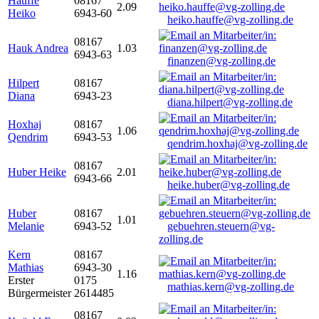
Hauffe
08167
2.09
Heiko
6943-60
heiko.hauffe@vg-zolling.de
08167
Hauk Andrea
1.03
6943-63
finanzen@vg-zolling.de
Hilpert
08167
Diana
6943-23
diana.hilpert@vg-zolling.de
Hoxhaj
08167
1.06
Qendrim
6943-53
qendrim.hoxhaj@vg-zolling.de
08167
Huber Heike
2.01
6943-66
heike.huber@vg-zolling.de
Huber
08167
1.01
Melanie
6943-52
gebuehren.steuern@vg-
zolling.de
Kern
08167
Mathias
6943-30
1.16
Erster
0175
mathias.kern@vg-zolling.de
Bürgermeister
2614485
08167