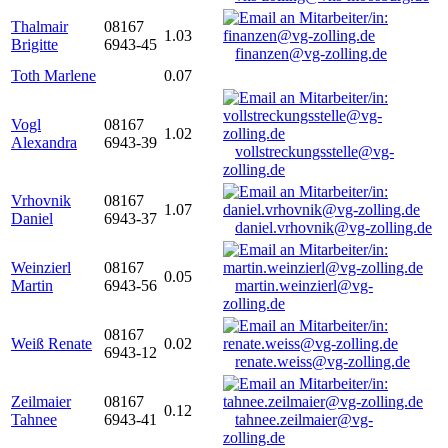
Thalmair
08167
1.03
Brigitte
6943-45
finanzen@vg-zolling.de
Toth Marlene
0.07
Vogl
08167
1.02
Alexandra
6943-39
vollstreckungsstelle@vg-
zolling.de
Vrhovnik
08167
1.07
Daniel
6943-37
daniel.vrhovnik@vg-zolling.de
Weinzierl
08167
0.05
Martin
6943-56
martin.weinzierl@vg-
zolling.de
08167
Weiß Renate
0.02
6943-12
renate.weiss@vg-zolling.de
Zeilmaier
08167
0.12
Tahnee
6943-41
tahnee.zeilmaier@vg-
zolling.de