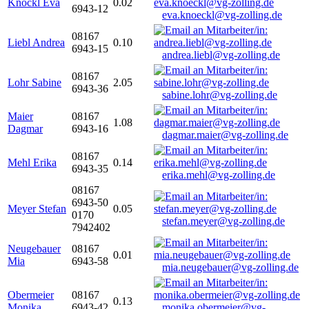
Knöckl Eva
0.02
6943-12
eva.knoeckl@vg-zolling.de
08167
Liebl Andrea
0.10
6943-15
andrea.liebl@vg-zolling.de
08167
Lohr Sabine
2.05
6943-36
sabine.lohr@vg-zolling.de
Maier
08167
1.08
Dagmar
6943-16
dagmar.maier@vg-zolling.de
08167
Mehl Erika
0.14
6943-35
erika.mehl@vg-zolling.de
08167
6943-50
Meyer Stefan
0.05
0170
stefan.meyer@vg-zolling.de
7942402
Neugebauer
08167
0.01
Mia
6943-58
mia.neugebauer@vg-zolling.de
Obermeier
08167
0.13
Monika
6943-42
monika.obermeier@vg-