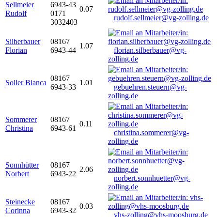
Sellmeier
6943-43
0.07
Rudolf
0171
rudolf.sellmeier@vg-zolling.de
3032403
Silberbauer
08167
1.07
Florian
6943-44
florian.silberbauer@vg-
zolling.de
08167
Soller Bianca
1.01
6943-33
gebuehren.steuern@vg-
zolling.de
Sommerer
08167
0.11
Christina
6943-61
christina.sommerer@vg-
zolling.de
Sonnhütter
08167
2.06
Norbert
6943-22
norbert.sonnhuetter@vg-
zolling.de
Steinecke
08167
0.03
Corinna
6943-32
vhs-zolling@vhs-moosburg.de