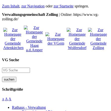
Zum Inhalt
,
zur Navigation
oder
zur Startseite
springen.
Verwaltungsgemeinschaft Zolling
| Online: https://www.vg-
zolling.de/
VG Suche
suchen
Schriftgröße
A
A
A
Rathaus - Verwaltung