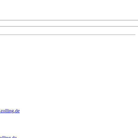
zolling.de
lling.de