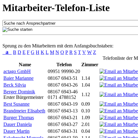
Mitarbeiter-Telefon-Liste
Sprung zu den Mitarbeitern mit dem Anfangsbuchstaben:
a
B
D
E
F
G
H
K
L
M
N
O
P
R
S
T
V
W
Z
Telefonliste der M
Name
Telefon
Zimmer
actago GmbH
09951 99990-20
Baier Marianne
08167 6943-51
1.14
Beck Silvia
08167 6943-26
1.04
Berger Dominik
08167 6943-46
1.12
Erster Bürgermeister
0171 4788152
Best Susanne
08167 6943-19
0.09
Brandmeier Elisabeth
08167 6943-13
0.10
Burger Thomas
08167 6943-21
1.09
Dauer Daniela
08167 6943-27
2.01
Dauer Martin
08167 6943-31
0.04
Eckebrecht Manuela
08167 6943-59
1.14