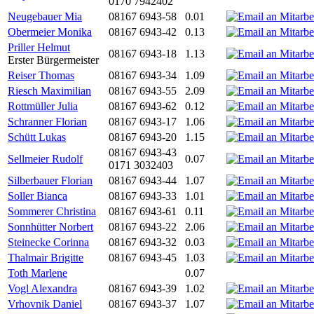
0170 7942402
Neugebauer Mia
08167 6943-58
0.01
Obermeier Monika
08167 6943-42
0.13
Priller Helmut
08167 6943-18
1.13
Erster Bürgermeister
Reiser Thomas
08167 6943-34
1.09
Riesch Maximilian
08167 6943-55
2.09
Rottmüller Julia
08167 6943-62
0.12
Schranner Florian
08167 6943-17
1.06
Schütt Lukas
08167 6943-20
1.15
08167 6943-43
Sellmeier Rudolf
0.07
0171 3032403
Silberbauer Florian
08167 6943-44
1.07
Soller Bianca
08167 6943-33
1.01
Sommerer Christina
08167 6943-61
0.11
Sonnhütter Norbert
08167 6943-22
2.06
Steinecke Corinna
08167 6943-32
0.03
Thalmair Brigitte
08167 6943-45
1.03
Toth Marlene
0.07
Vogl Alexandra
08167 6943-39
1.02
Vrhovnik Daniel
08167 6943-37
1.07