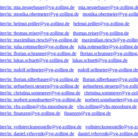
mia.neugebauer@vg-zolling.d
monika.obermeier@vg-zolli
helmut.priller@vg-zolling.de
thomas.reiser@vg-zolling.de
maximilian.riesch@vg-zollin
julia.rottmueller@vg-zolling.d
florian.schranner@vg-zolling
lukas.schuett@vg-zolling.de
rudolf.sellmeier@vg-zolling.de
florian.silberbauer@vg-zolli
gebuehren.steuern@vg-zolli
christina.sommerer@vg-zol
norbert.sonnhuetter@vg-zo
vhs-zolling@vhs-moosburg.de
finanzen@vg-zolling.de
vollstreckungsstelle@vg-zo
daniel.vrhovnik@vg-zolling.d