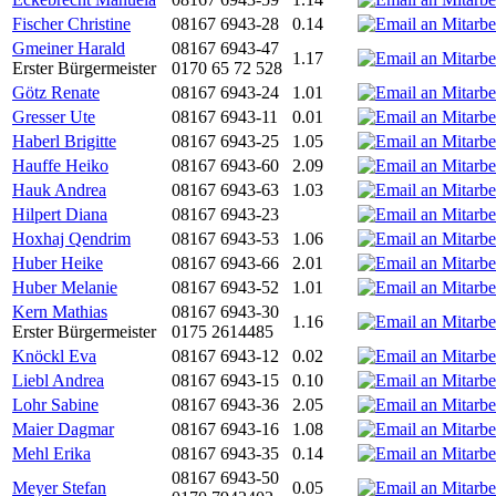
Fischer Christine
08167 6943-28
0.14
Gmeiner Harald
08167 6943-47
1.17
Erster Bürgermeister
0170 65 72 528
Götz Renate
08167 6943-24
1.01
Gresser Ute
08167 6943-11
0.01
Haberl Brigitte
08167 6943-25
1.05
Hauffe Heiko
08167 6943-60
2.09
Hauk Andrea
08167 6943-63
1.03
Hilpert Diana
08167 6943-23
Hoxhaj Qendrim
08167 6943-53
1.06
Huber Heike
08167 6943-66
2.01
Huber Melanie
08167 6943-52
1.01
Kern Mathias
08167 6943-30
1.16
Erster Bürgermeister
0175 2614485
Knöckl Eva
08167 6943-12
0.02
Liebl Andrea
08167 6943-15
0.10
Lohr Sabine
08167 6943-36
2.05
Maier Dagmar
08167 6943-16
1.08
Mehl Erika
08167 6943-35
0.14
08167 6943-50
Meyer Stefan
0.05