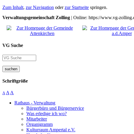
Zum Inhalt
,
zur Navigation
oder
zur Startseite
springen.
Verwaltungsgemeinschaft Zolling
| Online: https://www.vg-zolling.
VG Suche
suchen
Schriftgröße
A
A
A
Rathaus - Verwaltung
Bürgerbüro und Bürgerservice
Was erledige ich wo?
Mitarbeiter
Organigramm
Kulturraum Ampertal e.V.