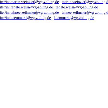
martin.weinzierl@vg-zolling.
renate.weiss@vg-zolling.de
tahnee.zeilmaier@vg-zolling.
kaemmerei@vg-zolling.de