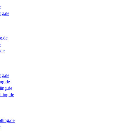
e
ng.de
g.de
e
.de
ng.de
ng.de
ling.de
lling.de
lling.de
e