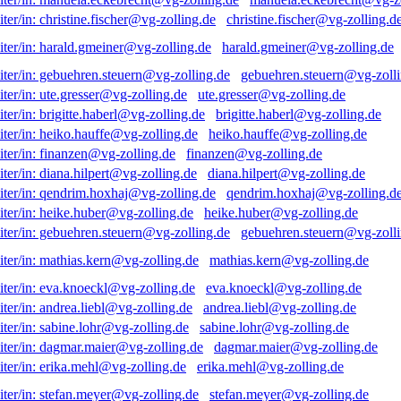
christine.fischer@vg-zolling.d
harald.gmeiner@vg-zolling.de
gebuehren.steuern@vg-zolli
ute.gresser@vg-zolling.de
brigitte.haberl@vg-zolling.de
heiko.hauffe@vg-zolling.de
finanzen@vg-zolling.de
diana.hilpert@vg-zolling.de
qendrim.hoxhaj@vg-zolling.d
heike.huber@vg-zolling.de
gebuehren.steuern@vg-zolli
mathias.kern@vg-zolling.de
eva.knoeckl@vg-zolling.de
andrea.liebl@vg-zolling.de
sabine.lohr@vg-zolling.de
dagmar.maier@vg-zolling.de
erika.mehl@vg-zolling.de
stefan.meyer@vg-zolling.de