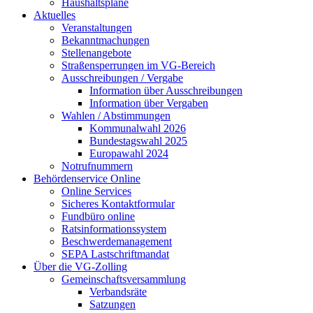
Haushaltspläne
Aktuelles
Veranstaltungen
Bekanntmachungen
Stellenangebote
Straßensperrungen im VG-Bereich
Ausschreibungen / Vergabe
Information über Ausschreibungen
Information über Vergaben
Wahlen / Abstimmungen
Kommunalwahl 2026
Bundestagswahl 2025
Europawahl 2024
Notrufnummern
Behördenservice Online
Online Services
Sicheres Kontaktformular
Fundbüro online
Ratsinformationssystem
Beschwerdemanagement
SEPA Lastschriftmandat
Über die VG-Zolling
Gemeinschaftsversammlung
Verbandsräte
Satzungen