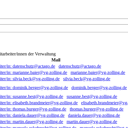
itarbeiter/innen der Verwaltung
Mail
datenschutz@actago.de
marianne.baier@vg-zolling.de
silvia.beck@vg-zolling.de
dominik.berger@vg-zolling.de
susanne.best@vg-zolling.de
elisabeth.brandmeier@vg-
thomas.burger@vg-zolling.de
daniela.dauer@vg-zolling.de
martin.dauer@vg-zolling.de
manuela.eckebrecht@vg-zo