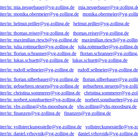
mia.neugebauer@vg-zolling.d
monika.obermeier@vg-zolli
helmut.priller@vg-zolling.de
thomas.reiser@vg-zolling.de
maximilian.riesch@vg-zollin
julia.rottmueller@vg-zolling.d
florian.schranner@vg-zolling
lukas.schuett@vg-zolling.de
rudolf.sellmeier@vg-zolling.de
florian.silberbauer@vg-zolli
gebuehren.steuern@vg-zolli
christina.sommerer@vg-zol
norbert.sonnhuetter@vg-zo
vhs-zolling@vhs-moosburg.de
finanzen@vg-zolling.de
vollstreckungsstelle@vg-zo
daniel.vrhovnik@vg-zolling.d