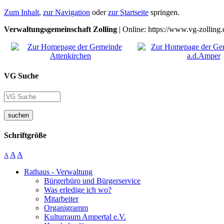
Zum Inhalt
,
zur Navigation
oder
zur Startseite
springen.
Verwaltungsgemeinschaft Zolling
| Online: https://www.vg-zolling.
VG Suche
suchen
Schriftgröße
A
A
A
Rathaus - Verwaltung
Bürgerbüro und Bürgerservice
Was erledige ich wo?
Mitarbeiter
Organigramm
Kulturraum Ampertal e.V.