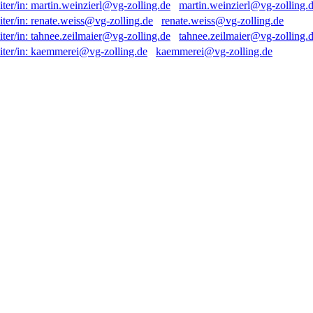
martin.weinzierl@vg-zolling.
renate.weiss@vg-zolling.de
tahnee.zeilmaier@vg-zolling.
kaemmerei@vg-zolling.de