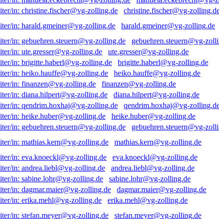
christine.fischer@vg-zolling.d
harald.gmeiner@vg-zolling.de
gebuehren.steuern@vg-zolli
ute.gresser@vg-zolling.de
brigitte.haberl@vg-zolling.de
heiko.hauffe@vg-zolling.de
finanzen@vg-zolling.de
diana.hilpert@vg-zolling.de
qendrim.hoxhaj@vg-zolling.d
heike.huber@vg-zolling.de
gebuehren.steuern@vg-zolli
mathias.kern@vg-zolling.de
eva.knoeckl@vg-zolling.de
andrea.liebl@vg-zolling.de
sabine.lohr@vg-zolling.de
dagmar.maier@vg-zolling.de
erika.mehl@vg-zolling.de
stefan.meyer@vg-zolling.de