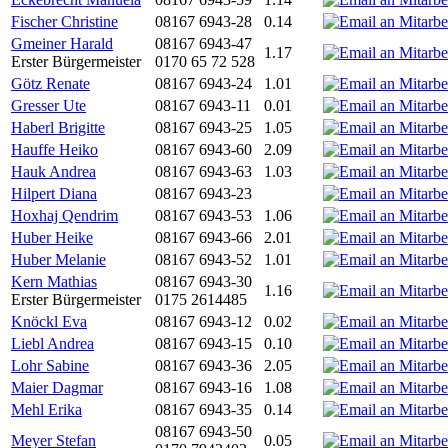
Fischer Christine
08167 6943-28
0.14
Gmeiner Harald
08167 6943-47
1.17
Erster Bürgermeister
0170 65 72 528
Götz Renate
08167 6943-24
1.01
Gresser Ute
08167 6943-11
0.01
Haberl Brigitte
08167 6943-25
1.05
Hauffe Heiko
08167 6943-60
2.09
Hauk Andrea
08167 6943-63
1.03
Hilpert Diana
08167 6943-23
Hoxhaj Qendrim
08167 6943-53
1.06
Huber Heike
08167 6943-66
2.01
Huber Melanie
08167 6943-52
1.01
Kern Mathias
08167 6943-30
1.16
Erster Bürgermeister
0175 2614485
Knöckl Eva
08167 6943-12
0.02
Liebl Andrea
08167 6943-15
0.10
Lohr Sabine
08167 6943-36
2.05
Maier Dagmar
08167 6943-16
1.08
Mehl Erika
08167 6943-35
0.14
08167 6943-50
Meyer Stefan
0.05