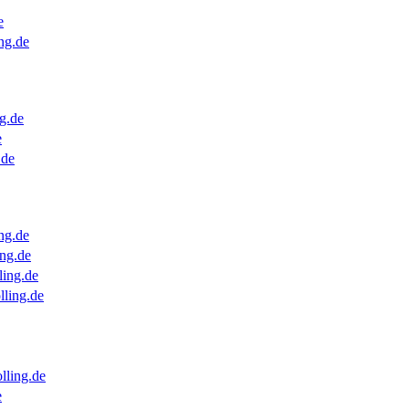
e
ng.de
g.de
e
.de
ng.de
ng.de
ling.de
lling.de
lling.de
e