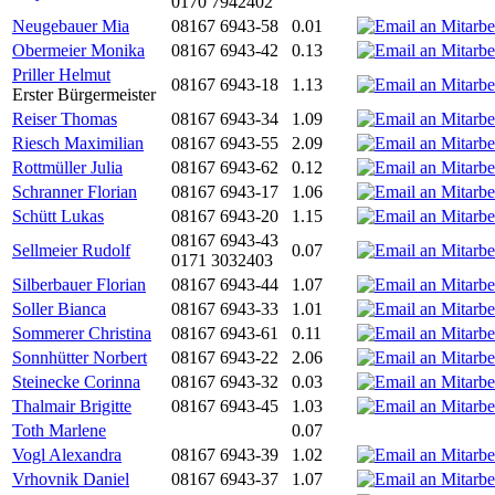
0170 7942402
Neugebauer Mia
08167 6943-58
0.01
Obermeier Monika
08167 6943-42
0.13
Priller Helmut
08167 6943-18
1.13
Erster Bürgermeister
Reiser Thomas
08167 6943-34
1.09
Riesch Maximilian
08167 6943-55
2.09
Rottmüller Julia
08167 6943-62
0.12
Schranner Florian
08167 6943-17
1.06
Schütt Lukas
08167 6943-20
1.15
08167 6943-43
Sellmeier Rudolf
0.07
0171 3032403
Silberbauer Florian
08167 6943-44
1.07
Soller Bianca
08167 6943-33
1.01
Sommerer Christina
08167 6943-61
0.11
Sonnhütter Norbert
08167 6943-22
2.06
Steinecke Corinna
08167 6943-32
0.03
Thalmair Brigitte
08167 6943-45
1.03
Toth Marlene
0.07
Vogl Alexandra
08167 6943-39
1.02
Vrhovnik Daniel
08167 6943-37
1.07