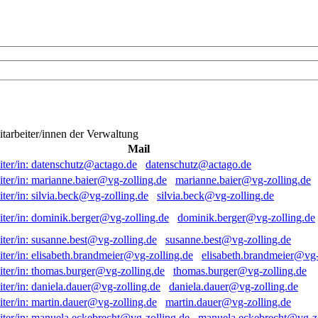
itarbeiter/innen der Verwaltung
Mail
datenschutz@actago.de
marianne.baier@vg-zolling.de
silvia.beck@vg-zolling.de
dominik.berger@vg-zolling.de
susanne.best@vg-zolling.de
elisabeth.brandmeier@vg-
thomas.burger@vg-zolling.de
daniela.dauer@vg-zolling.de
martin.dauer@vg-zolling.de
manuela.eckebrecht@vg-zo