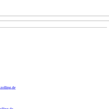
zolling.de
lling.de