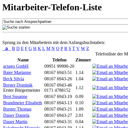
Mitarbeiter-Telefon-Liste
Sprung zu den Mitarbeitern mit dem Anfangsbuchstaben:
a
B
D
E
F
G
H
K
L
M
N
O
P
R
S
T
V
W
Z
Telefonliste der M
Name
Telefon
Zimmer
actago GmbH
09951 99990-20
Baier Marianne
08167 6943-51
1.14
Beck Silvia
08167 6943-26
1.04
Berger Dominik
08167 6943-46
1.12
Erster Bürgermeister
0171 4788152
Best Susanne
08167 6943-19
0.09
Brandmeier Elisabeth
08167 6943-13
0.10
Burger Thomas
08167 6943-21
1.09
Dauer Daniela
08167 6943-27
2.01
Dauer Martin
08167 6943-31
0.04
Eckebrecht Manuela
08167 6943-59
1.14