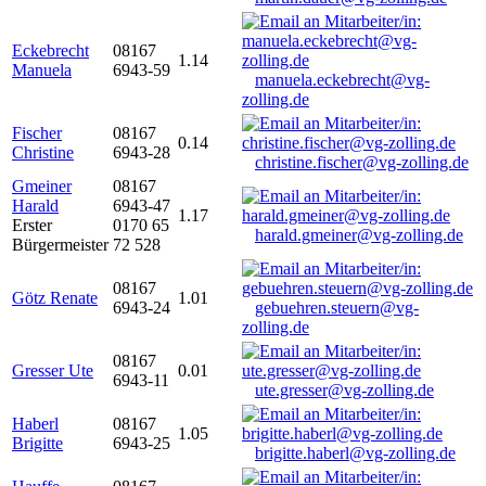
Eckebrecht
08167
1.14
Manuela
6943-59
manuela.eckebrecht@vg-
zolling.de
Fischer
08167
0.14
Christine
6943-28
christine.fischer@vg-zolling.de
Gmeiner
08167
Harald
6943-47
1.17
Erster
0170 65
harald.gmeiner@vg-zolling.de
Bürgermeister
72 528
08167
Götz Renate
1.01
6943-24
gebuehren.steuern@vg-
zolling.de
08167
Gresser Ute
0.01
6943-11
ute.gresser@vg-zolling.de
Haberl
08167
1.05
Brigitte
6943-25
brigitte.haberl@vg-zolling.de