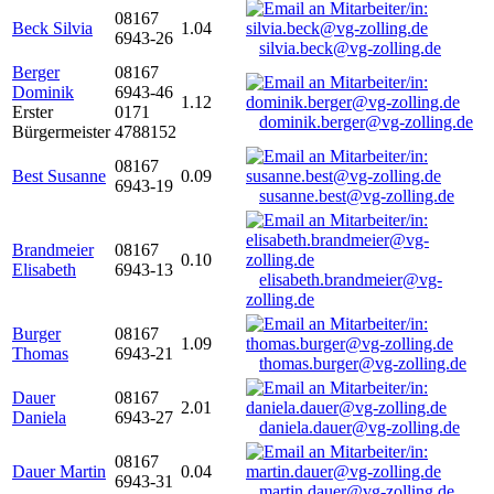
08167
Beck Silvia
1.04
6943-26
silvia.beck@vg-zolling.de
Berger
08167
Dominik
6943-46
1.12
Erster
0171
dominik.berger@vg-zolling.de
Bürgermeister
4788152
08167
Best Susanne
0.09
6943-19
susanne.best@vg-zolling.de
Brandmeier
08167
0.10
Elisabeth
6943-13
elisabeth.brandmeier@vg-
zolling.de
Burger
08167
1.09
Thomas
6943-21
thomas.burger@vg-zolling.de
Dauer
08167
2.01
Daniela
6943-27
daniela.dauer@vg-zolling.de
08167
Dauer Martin
0.04
6943-31
martin.dauer@vg-zolling.de