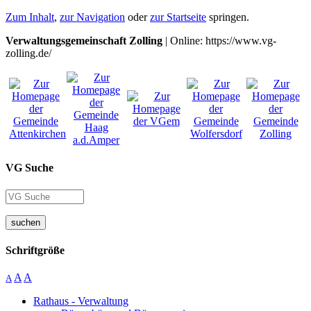
Zum Inhalt
,
zur Navigation
oder
zur Startseite
springen.
Verwaltungsgemeinschaft Zolling
| Online: https://www.vg-
zolling.de/
VG Suche
suchen
Schriftgröße
A
A
A
Rathaus - Verwaltung