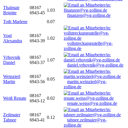
Thalmair
08167
1.03
Brigitte
6943-45
finanzen@vg-zolling.de
Toth Marlene
0.07
Vogl
08167
1.02
Alexandra
6943-39
vollstreckungsstelle@vg-
zolling.de
Vrhovnik
08167
1.07
Daniel
6943-37
daniel.vrhovnik@vg-zolling.de
Weinzierl
08167
0.05
Martin
6943-56
martin.weinzierl@vg-
zolling.de
08167
Weiß Renate
0.02
6943-12
renate.weiss@vg-zolling.de
Zeilmaier
08167
0.12
Tahnee
6943-41
tahnee.zeilmaier@vg-
zolling.de