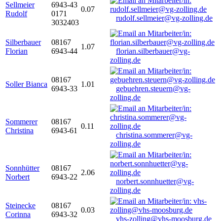
Sellmeier
6943-43
0.07
Rudolf
0171
rudolf.sellmeier@vg-zolling.de
3032403
Silberbauer
08167
1.07
Florian
6943-44
florian.silberbauer@vg-
zolling.de
08167
Soller Bianca
1.01
6943-33
gebuehren.steuern@vg-
zolling.de
Sommerer
08167
0.11
Christina
6943-61
christina.sommerer@vg-
zolling.de
Sonnhütter
08167
2.06
Norbert
6943-22
norbert.sonnhuetter@vg-
zolling.de
Steinecke
08167
0.03
Corinna
6943-32
vhs-zolling@vhs-moosburg.de