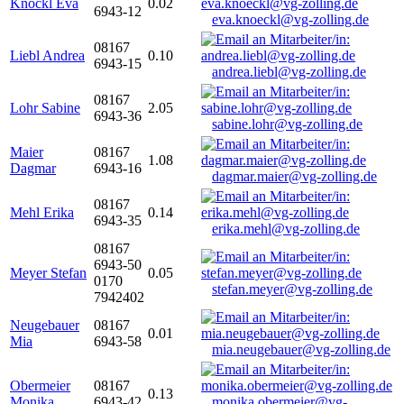
Knöckl Eva
0.02
6943-12
eva.knoeckl@vg-zolling.de
08167
Liebl Andrea
0.10
6943-15
andrea.liebl@vg-zolling.de
08167
Lohr Sabine
2.05
6943-36
sabine.lohr@vg-zolling.de
Maier
08167
1.08
Dagmar
6943-16
dagmar.maier@vg-zolling.de
08167
Mehl Erika
0.14
6943-35
erika.mehl@vg-zolling.de
08167
6943-50
Meyer Stefan
0.05
0170
stefan.meyer@vg-zolling.de
7942402
Neugebauer
08167
0.01
Mia
6943-58
mia.neugebauer@vg-zolling.de
Obermeier
08167
0.13
Monika
6943-42
monika.obermeier@vg-