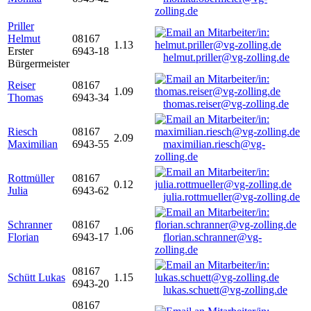
zolling.de
Priller
Helmut
08167
1.13
Erster
6943-18
helmut.priller@vg-zolling.de
Bürgermeister
Reiser
08167
1.09
Thomas
6943-34
thomas.reiser@vg-zolling.de
Riesch
08167
2.09
Maximilian
6943-55
maximilian.riesch@vg-
zolling.de
Rottmüller
08167
0.12
Julia
6943-62
julia.rottmueller@vg-zolling.de
Schranner
08167
1.06
Florian
6943-17
florian.schranner@vg-
zolling.de
08167
Schütt Lukas
1.15
6943-20
lukas.schuett@vg-zolling.de
08167