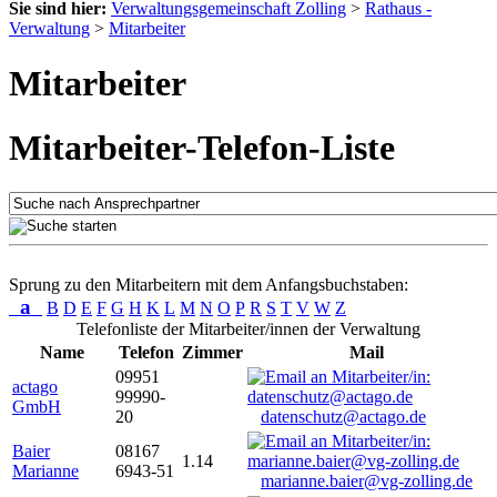
Sie sind hier:
Verwaltungsgemeinschaft Zolling
>
Rathaus -
Verwaltung
>
Mitarbeiter
Mitarbeiter
Mitarbeiter-Telefon-Liste
Sprung zu den Mitarbeitern mit dem Anfangsbuchstaben:
a
B
D
E
F
G
H
K
L
M
N
O
P
R
S
T
V
W
Z
Telefonliste der Mitarbeiter/innen der Verwaltung
Name
Telefon
Zimmer
Mail
09951
actago
99990-
GmbH
20
datenschutz@actago.de
Baier
08167
1.14
Marianne
6943-51
marianne.baier@vg-zolling.de