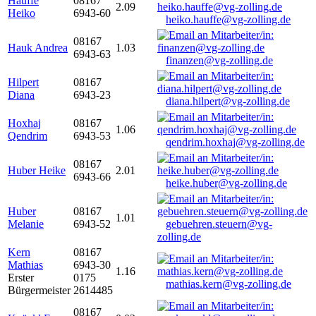
Hauffe
08167
2.09
Heiko
6943-60
heiko.hauffe@vg-zolling.de
08167
Hauk Andrea
1.03
6943-63
finanzen@vg-zolling.de
Hilpert
08167
Diana
6943-23
diana.hilpert@vg-zolling.de
Hoxhaj
08167
1.06
Qendrim
6943-53
qendrim.hoxhaj@vg-zolling.de
08167
Huber Heike
2.01
6943-66
heike.huber@vg-zolling.de
Huber
08167
1.01
Melanie
6943-52
gebuehren.steuern@vg-
zolling.de
Kern
08167
Mathias
6943-30
1.16
Erster
0175
mathias.kern@vg-zolling.de
Bürgermeister
2614485
08167