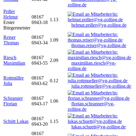
zolling.de
Priller
Helmut
08167
1.13
Erster
6943-18
helmut.priller@vg-zolling.de
Bürgermeister
Reiser
08167
1.09
Thomas
6943-34
thomas.reiser@vg-zolling.de
Riesch
08167
2.09
Maximilian
6943-55
maximilian.riesch@vg-
zolling.de
Rottmüller
08167
0.12
Julia
6943-62
julia.rottmueller@vg-zolling.de
Schranner
08167
1.06
Florian
6943-17
florian.schranner@vg-
zolling.de
08167
Schütt Lukas
1.15
6943-20
lukas.schuett@vg-zolling.de
08167