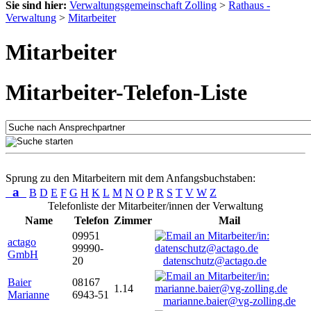
Sie sind hier:
Verwaltungsgemeinschaft Zolling
>
Rathaus -
Verwaltung
>
Mitarbeiter
Mitarbeiter
Mitarbeiter-Telefon-Liste
Sprung zu den Mitarbeitern mit dem Anfangsbuchstaben:
a
B
D
E
F
G
H
K
L
M
N
O
P
R
S
T
V
W
Z
Telefonliste der Mitarbeiter/innen der Verwaltung
Name
Telefon
Zimmer
Mail
09951
actago
99990-
GmbH
20
datenschutz@actago.de
Baier
08167
1.14
Marianne
6943-51
marianne.baier@vg-zolling.de