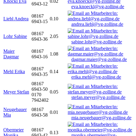
Knöckl Eva
0.02
6943-12
eva.knoeckl@vg-zolling.de
08167
Liebl Andrea
0.10
6943-15
andrea.liebl@vg-zolling.de
08167
Lohr Sabine
2.05
6943-36
sabine.lohr@vg-zolling.de
Maier
08167
1.08
Dagmar
6943-16
dagmar.maier@vg-zolling.de
08167
Mehl Erika
0.14
6943-35
erika.mehl@vg-zolling.de
08167
6943-50
Meyer Stefan
0.05
0170
stefan.meyer@vg-zolling.de
7942402
Neugebauer
08167
0.01
Mia
6943-58
mia.neugebauer@vg-zolling.de
Obermeier
08167
0.13
Monika
6943-42
monika.obermeier@vg-