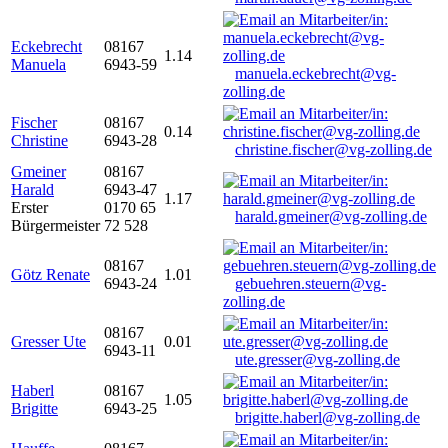
Eckebrecht
08167
1.14
Manuela
6943-59
manuela.eckebrecht@vg-
zolling.de
Fischer
08167
0.14
Christine
6943-28
christine.fischer@vg-zolling.de
Gmeiner
08167
Harald
6943-47
1.17
Erster
0170 65
harald.gmeiner@vg-zolling.de
Bürgermeister
72 528
08167
Götz Renate
1.01
6943-24
gebuehren.steuern@vg-
zolling.de
08167
Gresser Ute
0.01
6943-11
ute.gresser@vg-zolling.de
Haberl
08167
1.05
Brigitte
6943-25
brigitte.haberl@vg-zolling.de