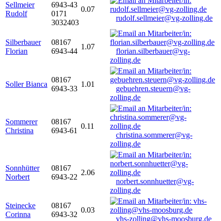
Sellmeier
6943-43
0.07
Rudolf
0171
rudolf.sellmeier@vg-zolling.de
3032403
Silberbauer
08167
1.07
Florian
6943-44
florian.silberbauer@vg-
zolling.de
08167
Soller Bianca
1.01
6943-33
gebuehren.steuern@vg-
zolling.de
Sommerer
08167
0.11
Christina
6943-61
christina.sommerer@vg-
zolling.de
Sonnhütter
08167
2.06
Norbert
6943-22
norbert.sonnhuetter@vg-
zolling.de
Steinecke
08167
0.03
Corinna
6943-32
vhs-zolling@vhs-moosburg.de