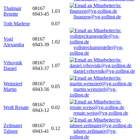
Thalmair
08167
1.03
Brigitte
6943-45
finanzen@vg-zolling.de
Toth Marlene
0.07
Vogl
08167
1.02
Alexandra
6943-39
vollstreckungsstelle@vg-
zolling.de
Vrhovnik
08167
1.07
Daniel
6943-37
daniel.vrhovnik@vg-zolling.de
Weinzierl
08167
0.05
Martin
6943-56
martin.weinzierl@vg-
zolling.de
08167
Weiß Renate
0.02
6943-12
renate.weiss@vg-zolling.de
Zeilmaier
08167
0.12
Tahnee
6943-41
tahnee.zeilmaier@vg-
zolling.de