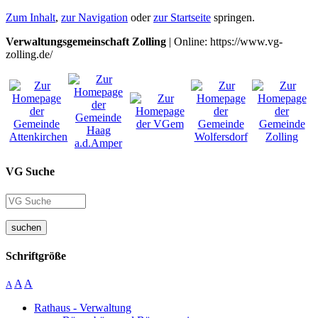
Zum Inhalt
,
zur Navigation
oder
zur Startseite
springen.
Verwaltungsgemeinschaft Zolling
| Online: https://www.vg-
zolling.de/
VG Suche
suchen
Schriftgröße
A
A
A
Rathaus - Verwaltung