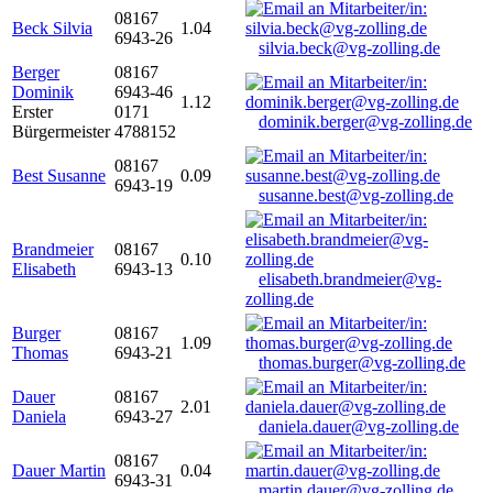
08167
Beck Silvia
1.04
6943-26
silvia.beck@vg-zolling.de
Berger
08167
Dominik
6943-46
1.12
Erster
0171
dominik.berger@vg-zolling.de
Bürgermeister
4788152
08167
Best Susanne
0.09
6943-19
susanne.best@vg-zolling.de
Brandmeier
08167
0.10
Elisabeth
6943-13
elisabeth.brandmeier@vg-
zolling.de
Burger
08167
1.09
Thomas
6943-21
thomas.burger@vg-zolling.de
Dauer
08167
2.01
Daniela
6943-27
daniela.dauer@vg-zolling.de
08167
Dauer Martin
0.04
6943-31
martin.dauer@vg-zolling.de