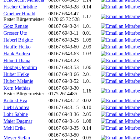
Fischer Christine
08167 6943-28
0.14
Gmeiner Harald
08167 6943-47
1.17
Erster Bürgermeister
0170 65 72 528
Götz Renate
08167 6943-24
1.01
Gresser Ute
08167 6943-11
0.01
Haberl Brigitte
08167 6943-25
1.05
Hauffe Heiko
08167 6943-60
2.09
Hauk Andrea
08167 6943-63
1.03
Hilpert Diana
08167 6943-23
Hoxhaj Qendrim
08167 6943-53
1.06
Huber Heike
08167 6943-66
2.01
Huber Melanie
08167 6943-52
1.01
Kern Mathias
08167 6943-30
1.16
Erster Bürgermeister
0175 2614485
Knöckl Eva
08167 6943-12
0.02
Liebl Andrea
08167 6943-15
0.10
Lohr Sabine
08167 6943-36
2.05
Maier Dagmar
08167 6943-16
1.08
Mehl Erika
08167 6943-35
0.14
08167 6943-50
Meyer Stefan
0.05