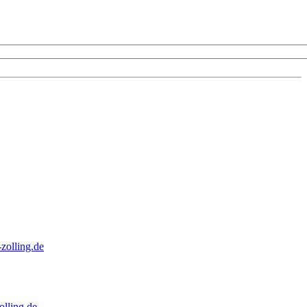
zolling.de
lling.de