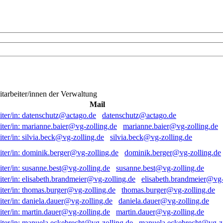
itarbeiter/innen der Verwaltung
Mail
datenschutz@actago.de
marianne.baier@vg-zolling.de
silvia.beck@vg-zolling.de
dominik.berger@vg-zolling.de
susanne.best@vg-zolling.de
elisabeth.brandmeier@vg-
thomas.burger@vg-zolling.de
daniela.dauer@vg-zolling.de
martin.dauer@vg-zolling.de
manuela.eckebrecht@vg-zo