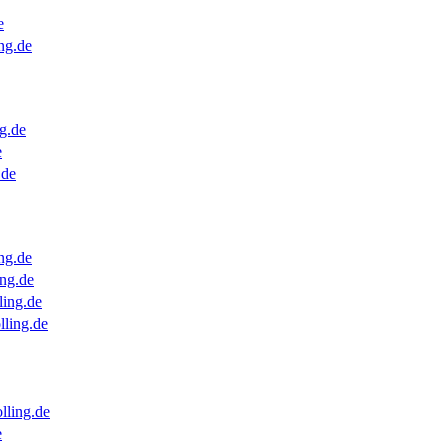
e
ng.de
g.de
e
.de
ng.de
ng.de
ling.de
lling.de
lling.de
e