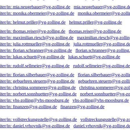
mia.neugebauer@vg-zolling.d
monika.obermeier@vg-zolli
helmut.priller@vg-zolling.de
thomas.reiser@vg-zolling.de
maximilian.riesch@vg-zollin
julia.rottmueller@vg-zolling.d
florian.schranner@vg-zolling
lukas.schuett@vg-zolling.de
rudolf.sellmeier@vg-zolling.de
florian.silberbauer@vg-zolli
gebuehren.steuern@vg-zolli
christina.sommerer@vg-zol
norbert.sonnhuetter@vg-zo
vhs-zolling@vhs-moosburg.de
finanzen@vg-zolling.de
vollstreckungsstelle@vg-zo
daniel.vrhovnik@vg-zolling.d