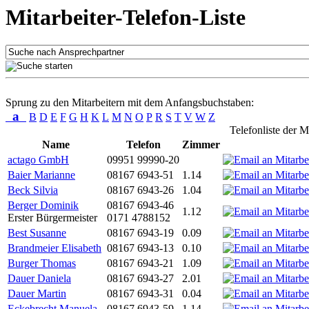
Mitarbeiter-Telefon-Liste
Sprung zu den Mitarbeitern mit dem Anfangsbuchstaben:
a
B
D
E
F
G
H
K
L
M
N
O
P
R
S
T
V
W
Z
Telefonliste der M
Name
Telefon
Zimmer
actago GmbH
09951 99990-20
Baier Marianne
08167 6943-51
1.14
Beck Silvia
08167 6943-26
1.04
Berger Dominik
08167 6943-46
1.12
Erster Bürgermeister
0171 4788152
Best Susanne
08167 6943-19
0.09
Brandmeier Elisabeth
08167 6943-13
0.10
Burger Thomas
08167 6943-21
1.09
Dauer Daniela
08167 6943-27
2.01
Dauer Martin
08167 6943-31
0.04
Eckebrecht Manuela
08167 6943-59
1.14