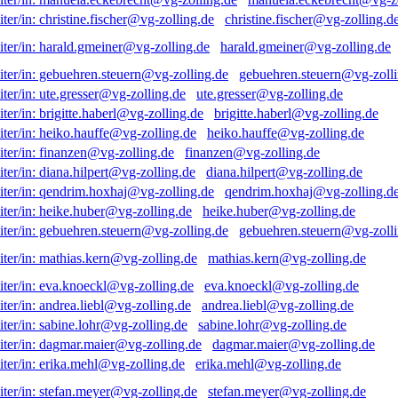
christine.fischer@vg-zolling.d
harald.gmeiner@vg-zolling.de
gebuehren.steuern@vg-zolli
ute.gresser@vg-zolling.de
brigitte.haberl@vg-zolling.de
heiko.hauffe@vg-zolling.de
finanzen@vg-zolling.de
diana.hilpert@vg-zolling.de
qendrim.hoxhaj@vg-zolling.d
heike.huber@vg-zolling.de
gebuehren.steuern@vg-zolli
mathias.kern@vg-zolling.de
eva.knoeckl@vg-zolling.de
andrea.liebl@vg-zolling.de
sabine.lohr@vg-zolling.de
dagmar.maier@vg-zolling.de
erika.mehl@vg-zolling.de
stefan.meyer@vg-zolling.de