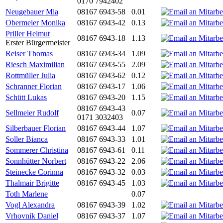
0170 7942402
Neugebauer Mia
08167 6943-58
0.01
Obermeier Monika
08167 6943-42
0.13
Priller Helmut
08167 6943-18
1.13
Erster Bürgermeister
Reiser Thomas
08167 6943-34
1.09
Riesch Maximilian
08167 6943-55
2.09
Rottmüller Julia
08167 6943-62
0.12
Schranner Florian
08167 6943-17
1.06
Schütt Lukas
08167 6943-20
1.15
08167 6943-43
Sellmeier Rudolf
0.07
0171 3032403
Silberbauer Florian
08167 6943-44
1.07
Soller Bianca
08167 6943-33
1.01
Sommerer Christina
08167 6943-61
0.11
Sonnhütter Norbert
08167 6943-22
2.06
Steinecke Corinna
08167 6943-32
0.03
Thalmair Brigitte
08167 6943-45
1.03
Toth Marlene
0.07
Vogl Alexandra
08167 6943-39
1.02
Vrhovnik Daniel
08167 6943-37
1.07