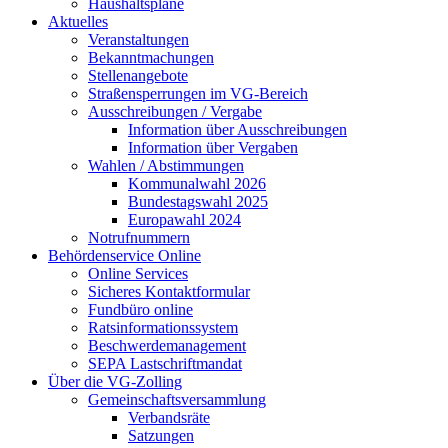
Haushaltspläne
Aktuelles
Veranstaltungen
Bekanntmachungen
Stellenangebote
Straßensperrungen im VG-Bereich
Ausschreibungen / Vergabe
Information über Ausschreibungen
Information über Vergaben
Wahlen / Abstimmungen
Kommunalwahl 2026
Bundestagswahl 2025
Europawahl 2024
Notrufnummern
Behördenservice Online
Online Services
Sicheres Kontaktformular
Fundbüro online
Ratsinformationssystem
Beschwerdemanagement
SEPA Lastschriftmandat
Über die VG-Zolling
Gemeinschaftsversammlung
Verbandsräte
Satzungen