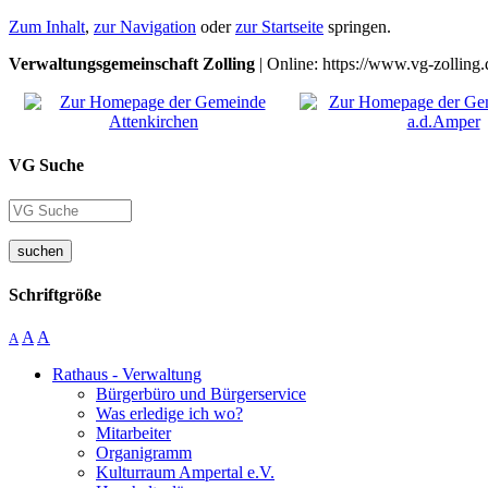
Zum Inhalt
,
zur Navigation
oder
zur Startseite
springen.
Verwaltungsgemeinschaft Zolling
| Online: https://www.vg-zolling.
VG Suche
suchen
Schriftgröße
A
A
A
Rathaus - Verwaltung
Bürgerbüro und Bürgerservice
Was erledige ich wo?
Mitarbeiter
Organigramm
Kulturraum Ampertal e.V.