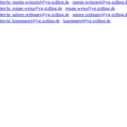
martin.weinzierl@vg-zolling.
renate.weiss@vg-zolling.de
tahnee.zeilmaier@vg-zolling.
kaemmerei@vg-zolling.de