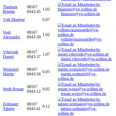
Thalmair
08167
1.03
Brigitte
6943-45
finanzen@vg-zolling.de
Toth Marlene
0.07
Vogl
08167
1.02
Alexandra
6943-39
vollstreckungsstelle@vg-
zolling.de
Vrhovnik
08167
1.07
Daniel
6943-37
daniel.vrhovnik@vg-zolling.de
Weinzierl
08167
0.05
Martin
6943-56
martin.weinzierl@vg-
zolling.de
08167
Weiß Renate
0.02
6943-12
renate.weiss@vg-zolling.de
Zeilmaier
08167
0.12
Tahnee
6943-41
tahnee.zeilmaier@vg-
zolling.de