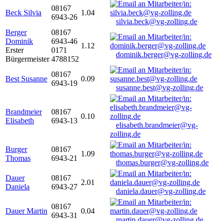
08167
Beck Silvia
1.04
6943-26
silvia.beck@vg-zolling.de
Berger
08167
Dominik
6943-46
1.12
Erster
0171
dominik.berger@vg-zolling.de
Bürgermeister
4788152
08167
Best Susanne
0.09
6943-19
susanne.best@vg-zolling.de
Brandmeier
08167
0.10
Elisabeth
6943-13
elisabeth.brandmeier@vg-
zolling.de
Burger
08167
1.09
Thomas
6943-21
thomas.burger@vg-zolling.de
Dauer
08167
2.01
Daniela
6943-27
daniela.dauer@vg-zolling.de
08167
Dauer Martin
0.04
6943-31
martin.dauer@vg-zolling.de