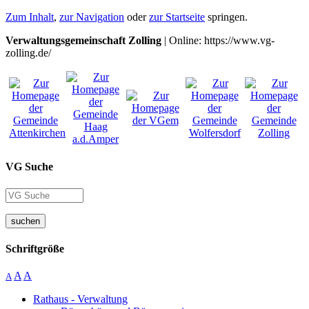
Zum Inhalt
,
zur Navigation
oder
zur Startseite
springen.
Verwaltungsgemeinschaft Zolling
| Online: https://www.vg-
zolling.de/
VG Suche
suchen
Schriftgröße
A
A
A
Rathaus - Verwaltung