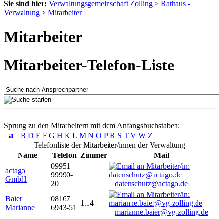
Sie sind hier:
Verwaltungsgemeinschaft Zolling
>
Rathaus -
Verwaltung
>
Mitarbeiter
Mitarbeiter
Mitarbeiter-Telefon-Liste
Sprung zu den Mitarbeitern mit dem Anfangsbuchstaben:
a
B
D
E
F
G
H
K
L
M
N
O
P
R
S
T
V
W
Z
Telefonliste der Mitarbeiter/innen der Verwaltung
Name
Telefon
Zimmer
Mail
09951
actago
99990-
GmbH
20
datenschutz@actago.de
Baier
08167
1.14
Marianne
6943-51
marianne.baier@vg-zolling.de