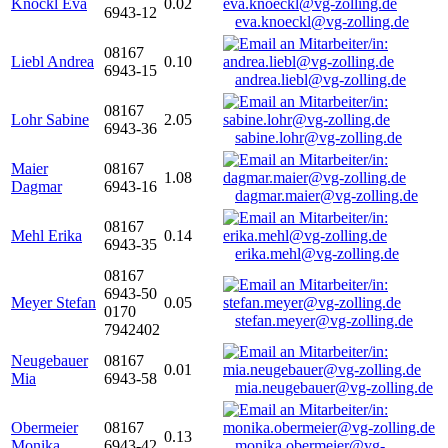
Knöckl Eva
0.02
6943-12
eva.knoeckl@vg-zolling.de
08167
Liebl Andrea
0.10
6943-15
andrea.liebl@vg-zolling.de
08167
Lohr Sabine
2.05
6943-36
sabine.lohr@vg-zolling.de
Maier
08167
1.08
Dagmar
6943-16
dagmar.maier@vg-zolling.de
08167
Mehl Erika
0.14
6943-35
erika.mehl@vg-zolling.de
08167
6943-50
Meyer Stefan
0.05
0170
stefan.meyer@vg-zolling.de
7942402
Neugebauer
08167
0.01
Mia
6943-58
mia.neugebauer@vg-zolling.de
Obermeier
08167
0.13
Monika
6943-42
monika.obermeier@vg-