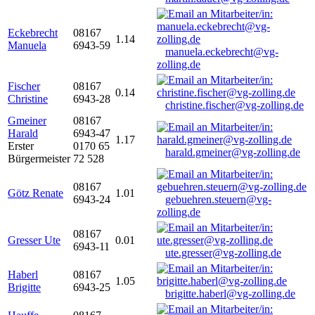
Eckebrecht
08167
1.14
Manuela
6943-59
manuela.eckebrecht@vg-
zolling.de
Fischer
08167
0.14
Christine
6943-28
christine.fischer@vg-zolling.de
Gmeiner
08167
Harald
6943-47
1.17
Erster
0170 65
harald.gmeiner@vg-zolling.de
Bürgermeister
72 528
08167
Götz Renate
1.01
6943-24
gebuehren.steuern@vg-
zolling.de
08167
Gresser Ute
0.01
6943-11
ute.gresser@vg-zolling.de
Haberl
08167
1.05
Brigitte
6943-25
brigitte.haberl@vg-zolling.de