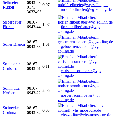
Sellmeier
6943-43
0.07
Rudolf
0171
rudolf.sellmeier@vg-zolling.de
3032403
Silberbauer
08167
1.07
Florian
6943-44
florian.silberbauer@vg-
zolling.de
08167
Soller Bianca
1.01
6943-33
gebuehren.steuern@vg-
zolling.de
Sommerer
08167
0.11
Christina
6943-61
christina.sommerer@vg-
zolling.de
Sonnhütter
08167
2.06
Norbert
6943-22
norbert.sonnhuetter@vg-
zolling.de
Steinecke
08167
0.03
Corinna
6943-32
vhs-zolling@vhs-moosburg.de