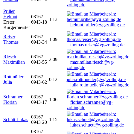
zolling.de
Priller
Helmut
08167
1.13
Erster
6943-18
helmut.priller@vg-zolling.de
Bürgermeister
Reiser
08167
1.09
Thomas
6943-34
thomas.reiser@vg-zolling.de
Riesch
08167
2.09
Maximilian
6943-55
maximilian.riesch@vg-
zolling.de
Rottmüller
08167
0.12
Julia
6943-62
julia.rottmueller@vg-zolling.de
Schranner
08167
1.06
Florian
6943-17
florian.schranner@vg-
zolling.de
08167
Schütt Lukas
1.15
6943-20
lukas.schuett@vg-zolling.de
08167