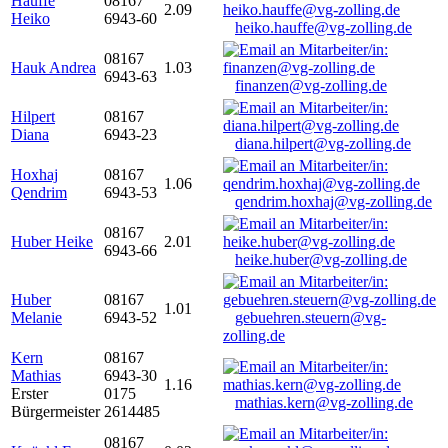
Hauffe
08167
2.09
Heiko
6943-60
heiko.hauffe@vg-zolling.de
08167
Hauk Andrea
1.03
6943-63
finanzen@vg-zolling.de
Hilpert
08167
Diana
6943-23
diana.hilpert@vg-zolling.de
Hoxhaj
08167
1.06
Qendrim
6943-53
qendrim.hoxhaj@vg-zolling.de
08167
Huber Heike
2.01
6943-66
heike.huber@vg-zolling.de
Huber
08167
1.01
Melanie
6943-52
gebuehren.steuern@vg-
zolling.de
Kern
08167
Mathias
6943-30
1.16
Erster
0175
mathias.kern@vg-zolling.de
Bürgermeister
2614485
08167