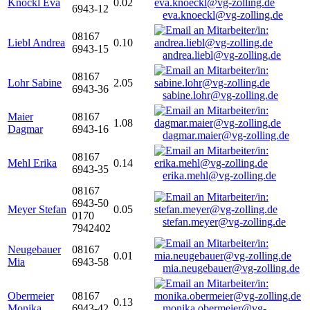
Knöckl Eva
0.02
6943-12
eva.knoeckl@vg-zolling.de
08167
Liebl Andrea
0.10
6943-15
andrea.liebl@vg-zolling.de
08167
Lohr Sabine
2.05
6943-36
sabine.lohr@vg-zolling.de
Maier
08167
1.08
Dagmar
6943-16
dagmar.maier@vg-zolling.de
08167
Mehl Erika
0.14
6943-35
erika.mehl@vg-zolling.de
08167
6943-50
Meyer Stefan
0.05
0170
stefan.meyer@vg-zolling.de
7942402
Neugebauer
08167
0.01
Mia
6943-58
mia.neugebauer@vg-zolling.de
Obermeier
08167
0.13
Monika
6943-42
monika.obermeier@vg-