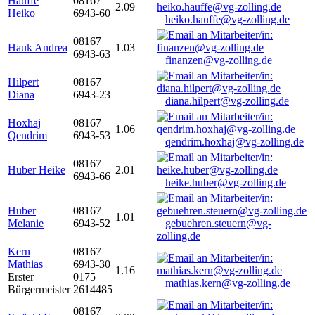
Hauffe
08167
2.09
Heiko
6943-60
heiko.hauffe@vg-zolling.de
08167
Hauk Andrea
1.03
6943-63
finanzen@vg-zolling.de
Hilpert
08167
Diana
6943-23
diana.hilpert@vg-zolling.de
Hoxhaj
08167
1.06
Qendrim
6943-53
qendrim.hoxhaj@vg-zolling.de
08167
Huber Heike
2.01
6943-66
heike.huber@vg-zolling.de
Huber
08167
1.01
Melanie
6943-52
gebuehren.steuern@vg-
zolling.de
Kern
08167
Mathias
6943-30
1.16
Erster
0175
mathias.kern@vg-zolling.de
Bürgermeister
2614485
08167