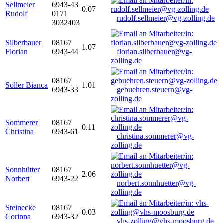
Sellmeier
6943-43
0.07
Rudolf
0171
rudolf.sellmeier@vg-zolling.de
3032403
Silberbauer
08167
1.07
Florian
6943-44
florian.silberbauer@vg-
zolling.de
08167
Soller Bianca
1.01
6943-33
gebuehren.steuern@vg-
zolling.de
Sommerer
08167
0.11
Christina
6943-61
christina.sommerer@vg-
zolling.de
Sonnhütter
08167
2.06
Norbert
6943-22
norbert.sonnhuetter@vg-
zolling.de
Steinecke
08167
0.03
Corinna
6943-32
vhs-zolling@vhs-moosburg.de