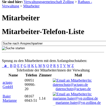
Sie sind hier:
Verwaltungsgemeinschaft Zolling
>
Rathaus -
Verwaltung
>
Mitarbeiter
Mitarbeiter
Mitarbeiter-Telefon-Liste
Sprung zu den Mitarbeitern mit dem Anfangsbuchstaben:
a
B
D
E
F
G
H
K
L
M
N
O
P
R
S
T
V
W
Z
Telefonliste der Mitarbeiter/innen der Verwaltung
Name
Telefon
Zimmer
Mail
09951
actago
99990-
GmbH
20
datenschutz@actago.de
Baier
08167
1.14
Marianne
6943-51
marianne.baier@vg-zolling.de