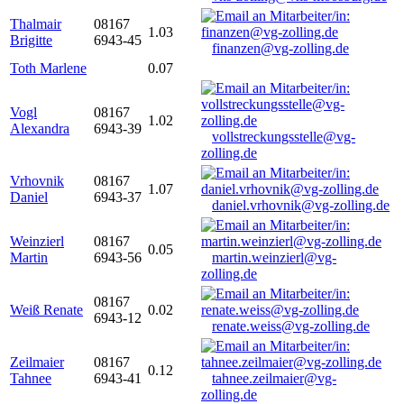
Thalmair
08167
1.03
Brigitte
6943-45
finanzen@vg-zolling.de
Toth Marlene
0.07
Vogl
08167
1.02
Alexandra
6943-39
vollstreckungsstelle@vg-
zolling.de
Vrhovnik
08167
1.07
Daniel
6943-37
daniel.vrhovnik@vg-zolling.de
Weinzierl
08167
0.05
Martin
6943-56
martin.weinzierl@vg-
zolling.de
08167
Weiß Renate
0.02
6943-12
renate.weiss@vg-zolling.de
Zeilmaier
08167
0.12
Tahnee
6943-41
tahnee.zeilmaier@vg-
zolling.de