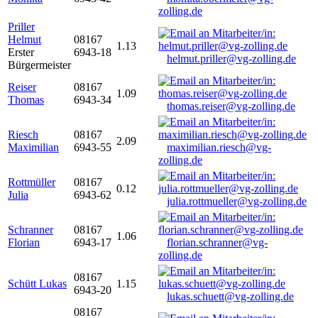
zolling.de
Priller
Helmut
08167
1.13
Erster
6943-18
helmut.priller@vg-zolling.de
Bürgermeister
Reiser
08167
1.09
Thomas
6943-34
thomas.reiser@vg-zolling.de
Riesch
08167
2.09
Maximilian
6943-55
maximilian.riesch@vg-
zolling.de
Rottmüller
08167
0.12
Julia
6943-62
julia.rottmueller@vg-zolling.de
Schranner
08167
1.06
Florian
6943-17
florian.schranner@vg-
zolling.de
08167
Schütt Lukas
1.15
6943-20
lukas.schuett@vg-zolling.de
08167