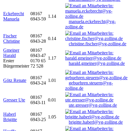
Eckebrecht
08167
1.14
Manuela
6943-59
manuela.eckebrecht@vg-
zolling.de
Fischer
08167
0.14
Christine
6943-28
christine.fischer@vg-zolling.de
Gmeiner
08167
Harald
6943-47
1.17
Erster
0170 65
harald.gmeiner@vg-zolling.de
Bürgermeister
72 528
08167
Götz Renate
1.01
6943-24
gebuehren.steuern@vg-
zolling.de
08167
Gresser Ute
0.01
6943-11
ute.gresser@vg-zolling.de
Haberl
08167
1.05
Brigitte
6943-25
brigitte.haberl@vg-zolling.de