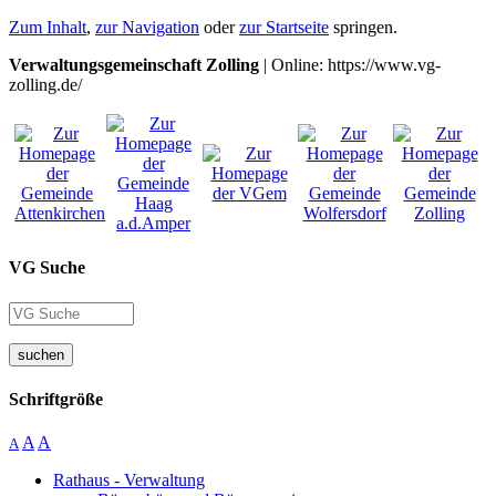
Zum Inhalt
,
zur Navigation
oder
zur Startseite
springen.
Verwaltungsgemeinschaft Zolling
| Online: https://www.vg-
zolling.de/
VG Suche
suchen
Schriftgröße
A
A
A
Rathaus - Verwaltung