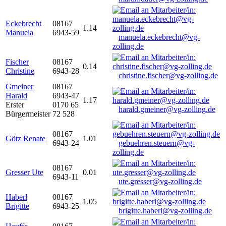
Eckebrecht
08167
1.14
Manuela
6943-59
manuela.eckebrecht@vg-
zolling.de
Fischer
08167
0.14
Christine
6943-28
christine.fischer@vg-zolling.de
Gmeiner
08167
Harald
6943-47
1.17
Erster
0170 65
harald.gmeiner@vg-zolling.de
Bürgermeister
72 528
08167
Götz Renate
1.01
6943-24
gebuehren.steuern@vg-
zolling.de
08167
Gresser Ute
0.01
6943-11
ute.gresser@vg-zolling.de
Haberl
08167
1.05
Brigitte
6943-25
brigitte.haberl@vg-zolling.de