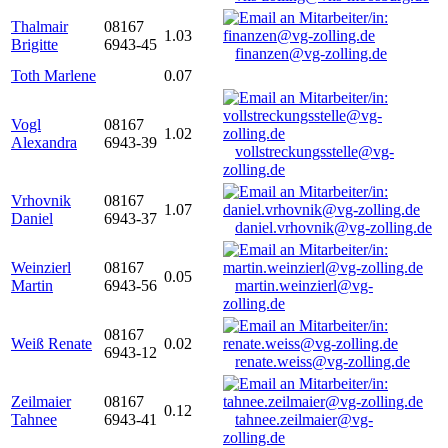
Thalmair
08167
1.03
Brigitte
6943-45
finanzen@vg-zolling.de
Toth Marlene
0.07
Vogl
08167
1.02
Alexandra
6943-39
vollstreckungsstelle@vg-
zolling.de
Vrhovnik
08167
1.07
Daniel
6943-37
daniel.vrhovnik@vg-zolling.de
Weinzierl
08167
0.05
Martin
6943-56
martin.weinzierl@vg-
zolling.de
08167
Weiß Renate
0.02
6943-12
renate.weiss@vg-zolling.de
Zeilmaier
08167
0.12
Tahnee
6943-41
tahnee.zeilmaier@vg-
zolling.de