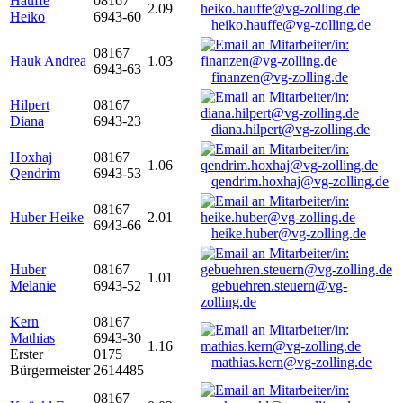
Hauffe
08167
2.09
Heiko
6943-60
heiko.hauffe@vg-zolling.de
08167
Hauk Andrea
1.03
6943-63
finanzen@vg-zolling.de
Hilpert
08167
Diana
6943-23
diana.hilpert@vg-zolling.de
Hoxhaj
08167
1.06
Qendrim
6943-53
qendrim.hoxhaj@vg-zolling.de
08167
Huber Heike
2.01
6943-66
heike.huber@vg-zolling.de
Huber
08167
1.01
Melanie
6943-52
gebuehren.steuern@vg-
zolling.de
Kern
08167
Mathias
6943-30
1.16
Erster
0175
mathias.kern@vg-zolling.de
Bürgermeister
2614485
08167