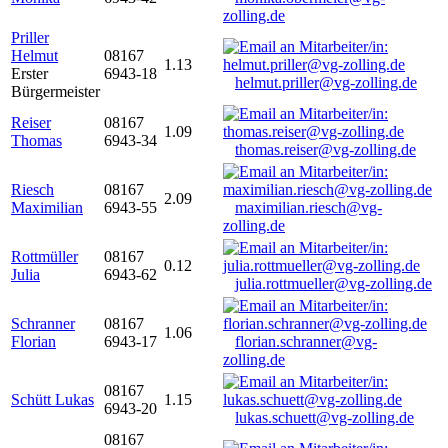
zolling.de
Priller
Helmut
08167
1.13
Erster
6943-18
helmut.priller@vg-zolling.de
Bürgermeister
Reiser
08167
1.09
Thomas
6943-34
thomas.reiser@vg-zolling.de
Riesch
08167
2.09
Maximilian
6943-55
maximilian.riesch@vg-
zolling.de
Rottmüller
08167
0.12
Julia
6943-62
julia.rottmueller@vg-zolling.de
Schranner
08167
1.06
Florian
6943-17
florian.schranner@vg-
zolling.de
08167
Schütt Lukas
1.15
6943-20
lukas.schuett@vg-zolling.de
08167