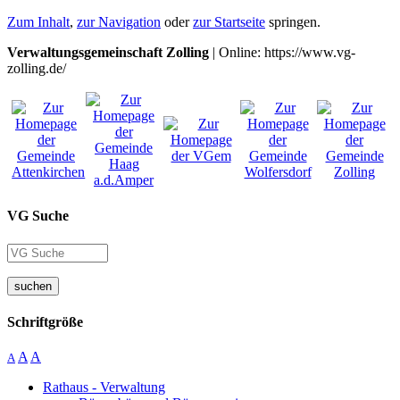
Zum Inhalt
,
zur Navigation
oder
zur Startseite
springen.
Verwaltungsgemeinschaft Zolling
| Online: https://www.vg-
zolling.de/
VG Suche
suchen
Schriftgröße
A
A
A
Rathaus - Verwaltung