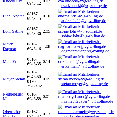
Knöckl Eva
0.02
6943-12
eva.knoeckl@vg-zolling.de
08167
Liebl Andrea
0.10
6943-15
andrea.liebl@vg-zolling.de
08167
Lohr Sabine
2.05
6943-36
sabine.lohr@vg-zolling.de
Maier
08167
1.08
Dagmar
6943-16
dagmar.maier@vg-zolling.de
08167
Mehl Erika
0.14
6943-35
erika.mehl@vg-zolling.de
08167
6943-50
Meyer Stefan
0.05
0170
stefan.meyer@vg-zolling.de
7942402
Neugebauer
08167
0.01
Mia
6943-58
mia.neugebauer@vg-zolling.de
Obermeier
08167
0.13
Monika
6943-42
monika.obermeier@vg-