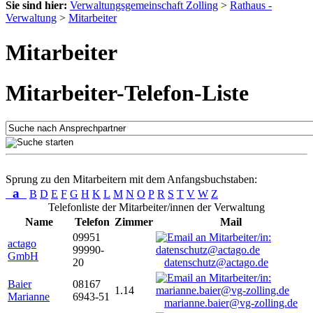
Sie sind hier:
Verwaltungsgemeinschaft Zolling
>
Rathaus -
Verwaltung
>
Mitarbeiter
Mitarbeiter
Mitarbeiter-Telefon-Liste
Sprung zu den Mitarbeitern mit dem Anfangsbuchstaben:
a
B
D
E
F
G
H
K
L
M
N
O
P
R
S
T
V
W
Z
Telefonliste der Mitarbeiter/innen der Verwaltung
Name
Telefon
Zimmer
Mail
09951
actago
99990-
GmbH
20
datenschutz@actago.de
Baier
08167
1.14
Marianne
6943-51
marianne.baier@vg-zolling.de