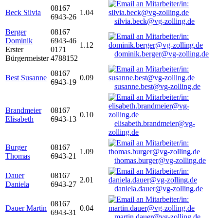
08167
Beck Silvia
1.04
6943-26
silvia.beck@vg-zolling.de
Berger
08167
Dominik
6943-46
1.12
Erster
0171
dominik.berger@vg-zolling.de
Bürgermeister
4788152
08167
Best Susanne
0.09
6943-19
susanne.best@vg-zolling.de
Brandmeier
08167
0.10
Elisabeth
6943-13
elisabeth.brandmeier@vg-
zolling.de
Burger
08167
1.09
Thomas
6943-21
thomas.burger@vg-zolling.de
Dauer
08167
2.01
Daniela
6943-27
daniela.dauer@vg-zolling.de
08167
Dauer Martin
0.04
6943-31
martin.dauer@vg-zolling.de