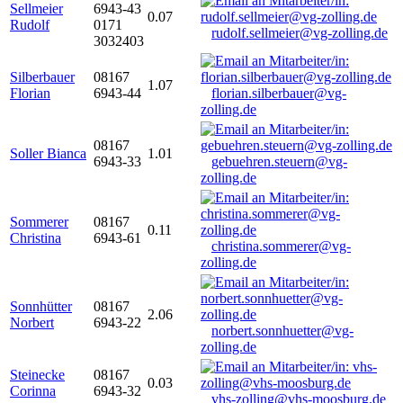
Sellmeier
6943-43
0.07
Rudolf
0171
rudolf.sellmeier@vg-zolling.de
3032403
Silberbauer
08167
1.07
Florian
6943-44
florian.silberbauer@vg-
zolling.de
08167
Soller Bianca
1.01
6943-33
gebuehren.steuern@vg-
zolling.de
Sommerer
08167
0.11
Christina
6943-61
christina.sommerer@vg-
zolling.de
Sonnhütter
08167
2.06
Norbert
6943-22
norbert.sonnhuetter@vg-
zolling.de
Steinecke
08167
0.03
Corinna
6943-32
vhs-zolling@vhs-moosburg.de