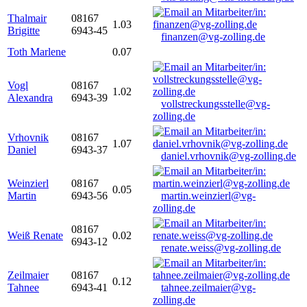
Thalmair
08167
1.03
Brigitte
6943-45
finanzen@vg-zolling.de
Toth Marlene
0.07
Vogl
08167
1.02
Alexandra
6943-39
vollstreckungsstelle@vg-
zolling.de
Vrhovnik
08167
1.07
Daniel
6943-37
daniel.vrhovnik@vg-zolling.de
Weinzierl
08167
0.05
Martin
6943-56
martin.weinzierl@vg-
zolling.de
08167
Weiß Renate
0.02
6943-12
renate.weiss@vg-zolling.de
Zeilmaier
08167
0.12
Tahnee
6943-41
tahnee.zeilmaier@vg-
zolling.de