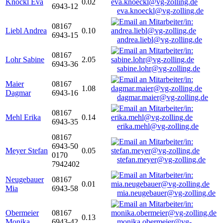
Knöckl Eva
0.02
6943-12
eva.knoeckl@vg-zolling.de
08167
Liebl Andrea
0.10
6943-15
andrea.liebl@vg-zolling.de
08167
Lohr Sabine
2.05
6943-36
sabine.lohr@vg-zolling.de
Maier
08167
1.08
Dagmar
6943-16
dagmar.maier@vg-zolling.de
08167
Mehl Erika
0.14
6943-35
erika.mehl@vg-zolling.de
08167
6943-50
Meyer Stefan
0.05
0170
stefan.meyer@vg-zolling.de
7942402
Neugebauer
08167
0.01
Mia
6943-58
mia.neugebauer@vg-zolling.de
Obermeier
08167
0.13
Monika
6943-42
monika.obermeier@vg-