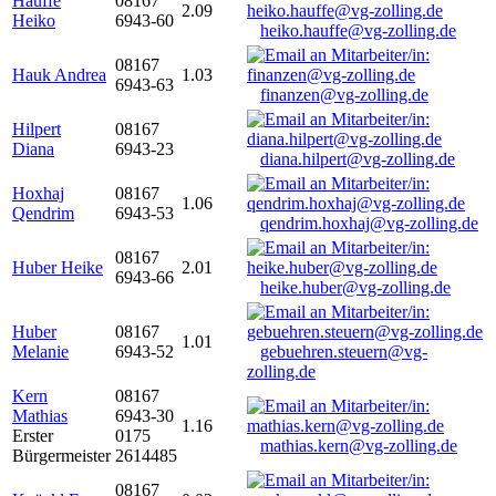
Hauffe
08167
2.09
Heiko
6943-60
heiko.hauffe@vg-zolling.de
08167
Hauk Andrea
1.03
6943-63
finanzen@vg-zolling.de
Hilpert
08167
Diana
6943-23
diana.hilpert@vg-zolling.de
Hoxhaj
08167
1.06
Qendrim
6943-53
qendrim.hoxhaj@vg-zolling.de
08167
Huber Heike
2.01
6943-66
heike.huber@vg-zolling.de
Huber
08167
1.01
Melanie
6943-52
gebuehren.steuern@vg-
zolling.de
Kern
08167
Mathias
6943-30
1.16
Erster
0175
mathias.kern@vg-zolling.de
Bürgermeister
2614485
08167