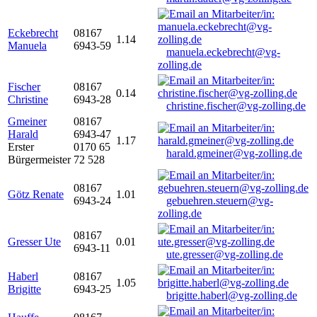
Eckebrecht
08167
1.14
Manuela
6943-59
manuela.eckebrecht@vg-
zolling.de
Fischer
08167
0.14
Christine
6943-28
christine.fischer@vg-zolling.de
Gmeiner
08167
Harald
6943-47
1.17
Erster
0170 65
harald.gmeiner@vg-zolling.de
Bürgermeister
72 528
08167
Götz Renate
1.01
6943-24
gebuehren.steuern@vg-
zolling.de
08167
Gresser Ute
0.01
6943-11
ute.gresser@vg-zolling.de
Haberl
08167
1.05
Brigitte
6943-25
brigitte.haberl@vg-zolling.de