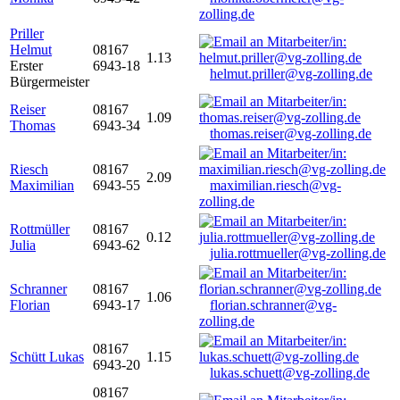
zolling.de
Priller
Helmut
08167
1.13
Erster
6943-18
helmut.priller@vg-zolling.de
Bürgermeister
Reiser
08167
1.09
Thomas
6943-34
thomas.reiser@vg-zolling.de
Riesch
08167
2.09
Maximilian
6943-55
maximilian.riesch@vg-
zolling.de
Rottmüller
08167
0.12
Julia
6943-62
julia.rottmueller@vg-zolling.de
Schranner
08167
1.06
Florian
6943-17
florian.schranner@vg-
zolling.de
08167
Schütt Lukas
1.15
6943-20
lukas.schuett@vg-zolling.de
08167