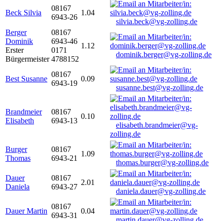
08167
Beck Silvia
1.04
6943-26
silvia.beck@vg-zolling.de
Berger
08167
Dominik
6943-46
1.12
Erster
0171
dominik.berger@vg-zolling.de
Bürgermeister
4788152
08167
Best Susanne
0.09
6943-19
susanne.best@vg-zolling.de
Brandmeier
08167
0.10
Elisabeth
6943-13
elisabeth.brandmeier@vg-
zolling.de
Burger
08167
1.09
Thomas
6943-21
thomas.burger@vg-zolling.de
Dauer
08167
2.01
Daniela
6943-27
daniela.dauer@vg-zolling.de
08167
Dauer Martin
0.04
6943-31
martin.dauer@vg-zolling.de