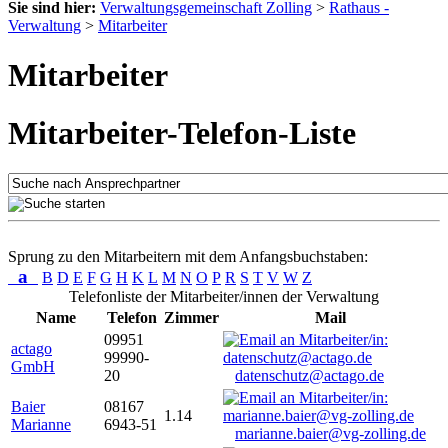
Sie sind hier:
Verwaltungsgemeinschaft Zolling
>
Rathaus -
Verwaltung
>
Mitarbeiter
Mitarbeiter
Mitarbeiter-Telefon-Liste
Sprung zu den Mitarbeitern mit dem Anfangsbuchstaben:
a
B
D
E
F
G
H
K
L
M
N
O
P
R
S
T
V
W
Z
Telefonliste der Mitarbeiter/innen der Verwaltung
Name
Telefon
Zimmer
Mail
09951
actago
99990-
GmbH
20
datenschutz@actago.de
Baier
08167
1.14
Marianne
6943-51
marianne.baier@vg-zolling.de