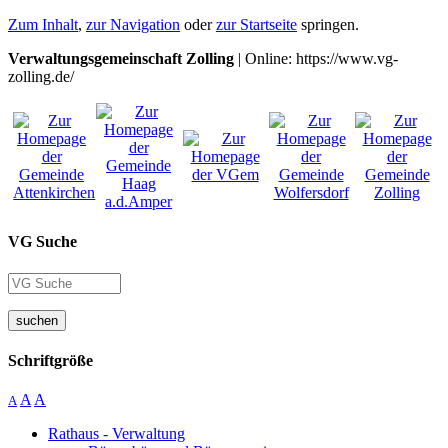
Zum Inhalt
,
zur Navigation
oder
zur Startseite
springen.
Verwaltungsgemeinschaft Zolling
| Online: https://www.vg-
zolling.de/
VG Suche
suchen
Schriftgröße
A
A
A
Rathaus - Verwaltung