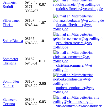
Sellmeier
6943-43
0.07
Rudolf
0171
rudolf.sellmeier@vg-zolling.de
3032403
Silberbauer
08167
1.07
Florian
6943-44
florian.silberbauer@vg-
zolling.de
08167
Soller Bianca
1.01
6943-33
gebuehren.steuern@vg-
zolling.de
Sommerer
08167
0.11
Christina
6943-61
christina.sommerer@vg-
zolling.de
Sonnhütter
08167
2.06
Norbert
6943-22
norbert.sonnhuetter@vg-
zolling.de
Steinecke
08167
0.03
Corinna
6943-32
vhs-zolling@vhs-moosburg.de