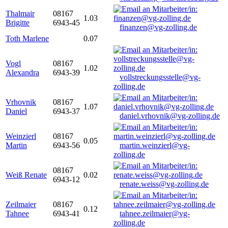
Thalmair
08167
1.03
Brigitte
6943-45
finanzen@vg-zolling.de
Toth Marlene
0.07
Vogl
08167
1.02
Alexandra
6943-39
vollstreckungsstelle@vg-
zolling.de
Vrhovnik
08167
1.07
Daniel
6943-37
daniel.vrhovnik@vg-zolling.de
Weinzierl
08167
0.05
Martin
6943-56
martin.weinzierl@vg-
zolling.de
08167
Weiß Renate
0.02
6943-12
renate.weiss@vg-zolling.de
Zeilmaier
08167
0.12
Tahnee
6943-41
tahnee.zeilmaier@vg-
zolling.de