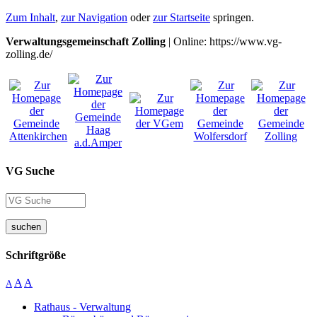
Zum Inhalt
,
zur Navigation
oder
zur Startseite
springen.
Verwaltungsgemeinschaft Zolling
| Online: https://www.vg-
zolling.de/
VG Suche
suchen
Schriftgröße
A
A
A
Rathaus - Verwaltung