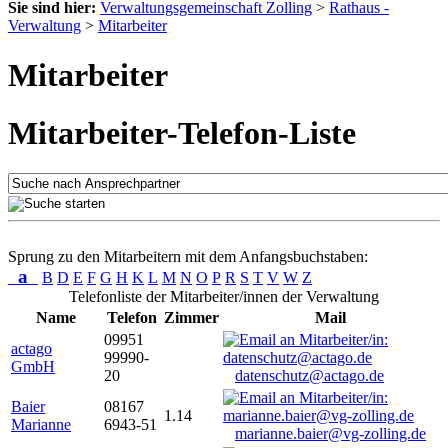
Sie sind hier:
Verwaltungsgemeinschaft Zolling
>
Rathaus -
Verwaltung
>
Mitarbeiter
Mitarbeiter
Mitarbeiter-Telefon-Liste
Sprung zu den Mitarbeitern mit dem Anfangsbuchstaben:
a
B
D
E
F
G
H
K
L
M
N
O
P
R
S
T
V
W
Z
Telefonliste der Mitarbeiter/innen der Verwaltung
Name
Telefon
Zimmer
Mail
09951
actago
99990-
GmbH
20
datenschutz@actago.de
Baier
08167
1.14
Marianne
6943-51
marianne.baier@vg-zolling.de