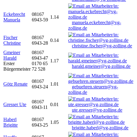
Eckebrecht
08167
1.14
Manuela
6943-59
manuela.eckebrecht@vg-
zolling.de
Fischer
08167
0.14
Christine
6943-28
christine.fischer@vg-zolling.de
Gmeiner
08167
Harald
6943-47
1.17
Erster
0170 65
harald.gmeiner@vg-zolling.de
Bürgermeister
72 528
08167
Götz Renate
1.01
6943-24
gebuehren.steuern@vg-
zolling.de
08167
Gresser Ute
0.01
6943-11
ute.gresser@vg-zolling.de
Haberl
08167
1.05
Brigitte
6943-25
brigitte.haberl@vg-zolling.de