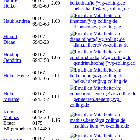
Hauffe
08167
2.09
Heiko
6943-60
heiko.hauffe@vg-zolling.de
08167
Hauk Andrea
1.03
6943-63
finanzen@vg-zolling.de
Hilpert
08167
Diana
6943-23
diana.hilpert@vg-zolling.de
Hoxhaj
08167
1.06
Qendrim
6943-53
qendrim.hoxhaj@vg-zolling.de
08167
Huber Heike
2.01
6943-66
heike.huber@vg-zolling.de
Huber
08167
1.01
Melanie
6943-52
gebuehren.steuern@vg-
zolling.de
Kern
08167
Mathias
6943-30
1.16
Erster
0175
mathias.kern@vg-zolling.de
Bürgermeister
2614485
08167