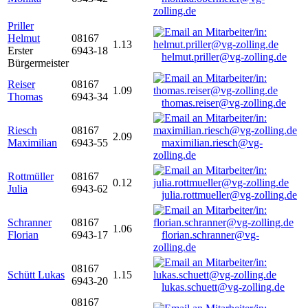
zolling.de
Priller
Helmut
08167
1.13
Erster
6943-18
helmut.priller@vg-zolling.de
Bürgermeister
Reiser
08167
1.09
Thomas
6943-34
thomas.reiser@vg-zolling.de
Riesch
08167
2.09
Maximilian
6943-55
maximilian.riesch@vg-
zolling.de
Rottmüller
08167
0.12
Julia
6943-62
julia.rottmueller@vg-zolling.de
Schranner
08167
1.06
Florian
6943-17
florian.schranner@vg-
zolling.de
08167
Schütt Lukas
1.15
6943-20
lukas.schuett@vg-zolling.de
08167