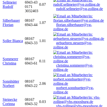
Sellmeier
6943-43
0.07
Rudolf
0171
rudolf.sellmeier@vg-zolling.de
3032403
Silberbauer
08167
1.07
Florian
6943-44
florian.silberbauer@vg-
zolling.de
08167
Soller Bianca
1.01
6943-33
gebuehren.steuern@vg-
zolling.de
Sommerer
08167
0.11
Christina
6943-61
christina.sommerer@vg-
zolling.de
Sonnhütter
08167
2.06
Norbert
6943-22
norbert.sonnhuetter@vg-
zolling.de
Steinecke
08167
0.03
Corinna
6943-32
vhs-zolling@vhs-moosburg.de