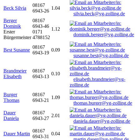
08167
Beck Silvia
1.04
6943-26
silvia.beck@vg-zolling.de
Berger
08167
Dominik
6943-46
1.12
Erster
0171
dominik.berger@vg-zolling.de
Bürgermeister
4788152
08167
Best Susanne
0.09
6943-19
susanne.best@vg-zolling.de
Brandmeier
08167
0.10
Elisabeth
6943-13
elisabeth.brandmeier@vg-
zolling.de
Burger
08167
1.09
Thomas
6943-21
thomas.burger@vg-zolling.de
Dauer
08167
2.01
Daniela
6943-27
daniela.dauer@vg-zolling.de
08167
Dauer Martin
0.04
6943-31
martin.dauer@vg-zolling.de