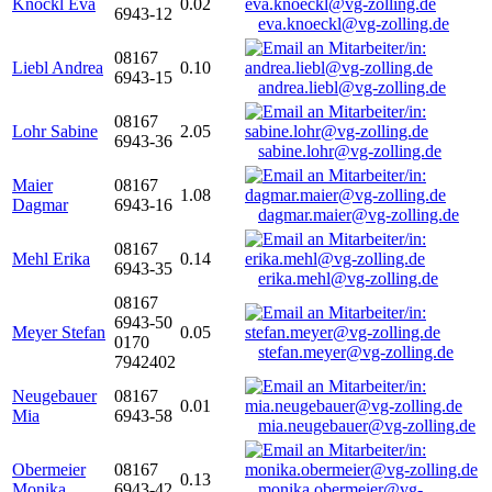
Knöckl Eva
0.02
6943-12
eva.knoeckl@vg-zolling.de
08167
Liebl Andrea
0.10
6943-15
andrea.liebl@vg-zolling.de
08167
Lohr Sabine
2.05
6943-36
sabine.lohr@vg-zolling.de
Maier
08167
1.08
Dagmar
6943-16
dagmar.maier@vg-zolling.de
08167
Mehl Erika
0.14
6943-35
erika.mehl@vg-zolling.de
08167
6943-50
Meyer Stefan
0.05
0170
stefan.meyer@vg-zolling.de
7942402
Neugebauer
08167
0.01
Mia
6943-58
mia.neugebauer@vg-zolling.de
Obermeier
08167
0.13
Monika
6943-42
monika.obermeier@vg-