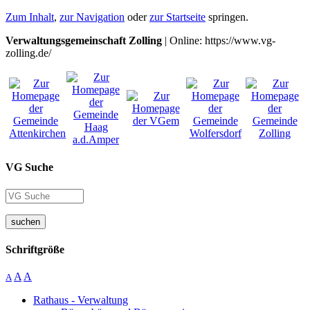
Zum Inhalt
,
zur Navigation
oder
zur Startseite
springen.
Verwaltungsgemeinschaft Zolling
| Online: https://www.vg-
zolling.de/
VG Suche
suchen
Schriftgröße
A
A
A
Rathaus - Verwaltung