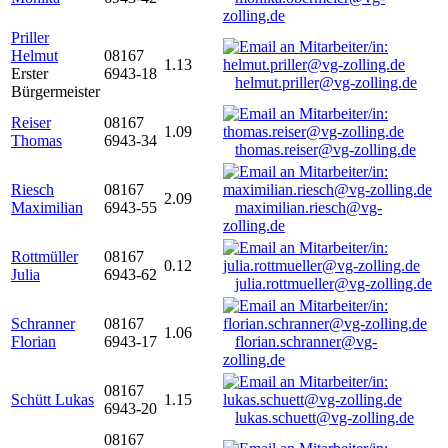
zolling.de
Priller
Helmut
08167
1.13
Erster
6943-18
helmut.priller@vg-zolling.de
Bürgermeister
Reiser
08167
1.09
Thomas
6943-34
thomas.reiser@vg-zolling.de
Riesch
08167
2.09
Maximilian
6943-55
maximilian.riesch@vg-
zolling.de
Rottmüller
08167
0.12
Julia
6943-62
julia.rottmueller@vg-zolling.de
Schranner
08167
1.06
Florian
6943-17
florian.schranner@vg-
zolling.de
08167
Schütt Lukas
1.15
6943-20
lukas.schuett@vg-zolling.de
08167