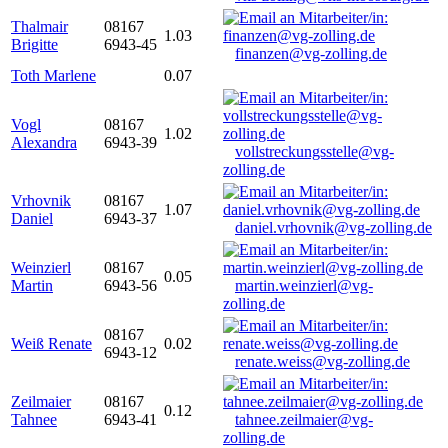
Thalmair
08167
1.03
Brigitte
6943-45
finanzen@vg-zolling.de
Toth Marlene
0.07
Vogl
08167
1.02
Alexandra
6943-39
vollstreckungsstelle@vg-
zolling.de
Vrhovnik
08167
1.07
Daniel
6943-37
daniel.vrhovnik@vg-zolling.de
Weinzierl
08167
0.05
Martin
6943-56
martin.weinzierl@vg-
zolling.de
08167
Weiß Renate
0.02
6943-12
renate.weiss@vg-zolling.de
Zeilmaier
08167
0.12
Tahnee
6943-41
tahnee.zeilmaier@vg-
zolling.de