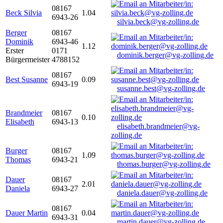
08167
Beck Silvia
1.04
6943-26
silvia.beck@vg-zolling.de
Berger
08167
Dominik
6943-46
1.12
Erster
0171
dominik.berger@vg-zolling.de
Bürgermeister
4788152
08167
Best Susanne
0.09
6943-19
susanne.best@vg-zolling.de
Brandmeier
08167
0.10
Elisabeth
6943-13
elisabeth.brandmeier@vg-
zolling.de
Burger
08167
1.09
Thomas
6943-21
thomas.burger@vg-zolling.de
Dauer
08167
2.01
Daniela
6943-27
daniela.dauer@vg-zolling.de
08167
Dauer Martin
0.04
6943-31
martin.dauer@vg-zolling.de