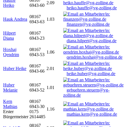
Hauffe
08167
2.09
Heiko
6943-60
heiko.hauffe@vg-zolling.de
08167
Hauk Andrea
1.03
6943-63
finanzen@vg-zolling.de
Hilpert
08167
Diana
6943-23
diana.hilpert@vg-zolling.de
Hoxhaj
08167
1.06
Qendrim
6943-53
qendrim.hoxhaj@vg-zolling.de
08167
Huber Heike
2.01
6943-66
heike.huber@vg-zolling.de
Huber
08167
1.01
Melanie
6943-52
gebuehren.steuern@vg-
zolling.de
Kern
08167
Mathias
6943-30
1.16
Erster
0175
mathias.kern@vg-zolling.de
Bürgermeister
2614485
08167