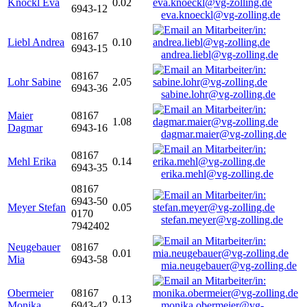
Knöckl Eva
0.02
6943-12
eva.knoeckl@vg-zolling.de
08167
Liebl Andrea
0.10
6943-15
andrea.liebl@vg-zolling.de
08167
Lohr Sabine
2.05
6943-36
sabine.lohr@vg-zolling.de
Maier
08167
1.08
Dagmar
6943-16
dagmar.maier@vg-zolling.de
08167
Mehl Erika
0.14
6943-35
erika.mehl@vg-zolling.de
08167
6943-50
Meyer Stefan
0.05
0170
stefan.meyer@vg-zolling.de
7942402
Neugebauer
08167
0.01
Mia
6943-58
mia.neugebauer@vg-zolling.de
Obermeier
08167
0.13
Monika
6943-42
monika.obermeier@vg-