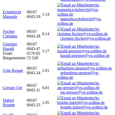
Eckebrecht
08167
1.14
Manuela
6943-59
manuela.eckebrecht@vg-
zolling.de
Fischer
08167
0.14
Christine
6943-28
christine.fischer@vg-zolling.de
Gmeiner
08167
Harald
6943-47
1.17
Erster
0170 65
harald.gmeiner@vg-zolling.de
Bürgermeister
72 528
08167
Götz Renate
1.01
6943-24
gebuehren.steuern@vg-
zolling.de
08167
Gresser Ute
0.01
6943-11
ute.gresser@vg-zolling.de
Haberl
08167
1.05
Brigitte
6943-25
brigitte.haberl@vg-zolling.de