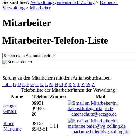
Sie sind hier:
Verwaltungsgemeinschaft Zolling
>
Rathaus -
Verwaltung
>
Mitarbeiter
Mitarbeiter
Mitarbeiter-Telefon-Liste
Sprung zu den Mitarbeitern mit dem Anfangsbuchstaben:
a
B
D
E
F
G
H
K
L
M
N
O
P
R
S
T
V
W
Z
Telefonliste der Mitarbeiter/innen der Verwaltung
Name
Telefon
Zimmer
Mail
09951
actago
99990-
GmbH
20
datenschutz@actago.de
Baier
08167
1.14
Marianne
6943-51
marianne.baier@vg-zolling.de