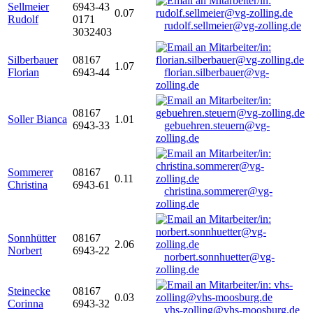
Sellmeier
6943-43
0.07
Rudolf
0171
rudolf.sellmeier@vg-zolling.de
3032403
Silberbauer
08167
1.07
Florian
6943-44
florian.silberbauer@vg-
zolling.de
08167
Soller Bianca
1.01
6943-33
gebuehren.steuern@vg-
zolling.de
Sommerer
08167
0.11
Christina
6943-61
christina.sommerer@vg-
zolling.de
Sonnhütter
08167
2.06
Norbert
6943-22
norbert.sonnhuetter@vg-
zolling.de
Steinecke
08167
0.03
Corinna
6943-32
vhs-zolling@vhs-moosburg.de