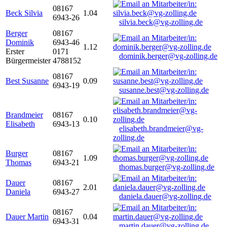
08167
Beck Silvia
1.04
6943-26
silvia.beck@vg-zolling.de
Berger
08167
Dominik
6943-46
1.12
Erster
0171
dominik.berger@vg-zolling.de
Bürgermeister
4788152
08167
Best Susanne
0.09
6943-19
susanne.best@vg-zolling.de
Brandmeier
08167
0.10
Elisabeth
6943-13
elisabeth.brandmeier@vg-
zolling.de
Burger
08167
1.09
Thomas
6943-21
thomas.burger@vg-zolling.de
Dauer
08167
2.01
Daniela
6943-27
daniela.dauer@vg-zolling.de
08167
Dauer Martin
0.04
6943-31
martin.dauer@vg-zolling.de