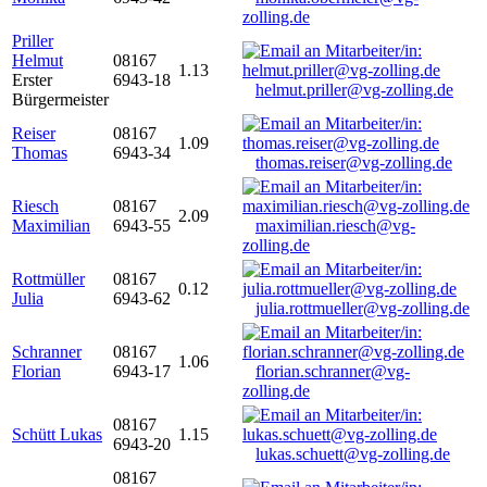
zolling.de
Priller
Helmut
08167
1.13
Erster
6943-18
helmut.priller@vg-zolling.de
Bürgermeister
Reiser
08167
1.09
Thomas
6943-34
thomas.reiser@vg-zolling.de
Riesch
08167
2.09
Maximilian
6943-55
maximilian.riesch@vg-
zolling.de
Rottmüller
08167
0.12
Julia
6943-62
julia.rottmueller@vg-zolling.de
Schranner
08167
1.06
Florian
6943-17
florian.schranner@vg-
zolling.de
08167
Schütt Lukas
1.15
6943-20
lukas.schuett@vg-zolling.de
08167