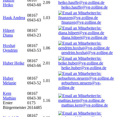
Hauffe
08167
2.09
Heiko
6943-60
heiko.hauffe@vg-zolling.de
08167
Hauk Andrea
1.03
6943-63
finanzen@vg-zolling.de
Hilpert
08167
Diana
6943-23
diana.hilpert@vg-zolling.de
Hoxhaj
08167
1.06
Qendrim
6943-53
qendrim.hoxhaj@vg-zolling.de
08167
Huber Heike
2.01
6943-66
heike.huber@vg-zolling.de
Huber
08167
1.01
Melanie
6943-52
gebuehren.steuern@vg-
zolling.de
Kern
08167
Mathias
6943-30
1.16
Erster
0175
mathias.kern@vg-zolling.de
Bürgermeister
2614485
08167