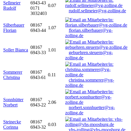
Sellmeier
6943-43
0.07
Rudolf
0171
rudolf.sellmeier@vg-zolling.de
3032403
Silberbauer
08167
1.07
Florian
6943-44
florian.silberbauer@vg-
zolling.de
08167
Soller Bianca
1.01
6943-33
gebuehren.steuern@vg-
zolling.de
Sommerer
08167
0.11
Christina
6943-61
christina.sommerer@vg-
zolling.de
Sonnhütter
08167
2.06
Norbert
6943-22
norbert.sonnhuetter@vg-
zolling.de
Steinecke
08167
0.03
Corinna
6943-32
vhs-zolling@vhs-moosburg.de