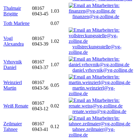
Thalmair
08167
1.03
Brigitte
6943-45
finanzen@vg-zolling.de
Toth Marlene
0.07
Vogl
08167
1.02
Alexandra
6943-39
vollstreckungsstelle@vg-
zolling.de
Vrhovnik
08167
1.07
Daniel
6943-37
daniel.vrhovnik@vg-zolling.de
Weinzierl
08167
0.05
Martin
6943-56
martin.weinzierl@vg-
zolling.de
08167
Weiß Renate
0.02
6943-12
renate.weiss@vg-zolling.de
Zeilmaier
08167
0.12
Tahnee
6943-41
tahnee.zeilmaier@vg-
zolling.de