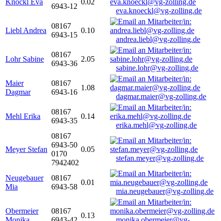
Knöckl Eva
0.02
6943-12
eva.knoeckl@vg-zolling.de
08167
Liebl Andrea
0.10
6943-15
andrea.liebl@vg-zolling.de
08167
Lohr Sabine
2.05
6943-36
sabine.lohr@vg-zolling.de
Maier
08167
1.08
Dagmar
6943-16
dagmar.maier@vg-zolling.de
08167
Mehl Erika
0.14
6943-35
erika.mehl@vg-zolling.de
08167
6943-50
Meyer Stefan
0.05
0170
stefan.meyer@vg-zolling.de
7942402
Neugebauer
08167
0.01
Mia
6943-58
mia.neugebauer@vg-zolling.de
Obermeier
08167
0.13
Monika
6943-42
monika.obermeier@vg-