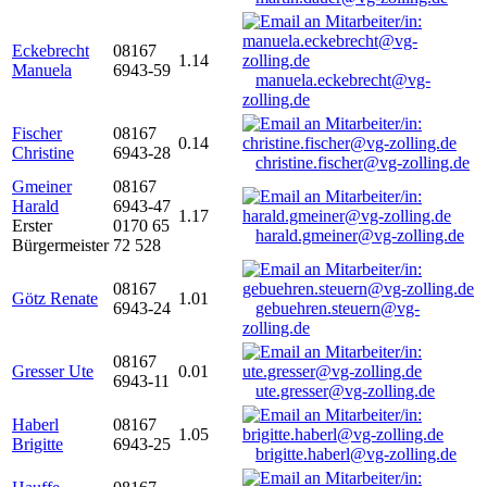
Eckebrecht
08167
1.14
Manuela
6943-59
manuela.eckebrecht@vg-
zolling.de
Fischer
08167
0.14
Christine
6943-28
christine.fischer@vg-zolling.de
Gmeiner
08167
Harald
6943-47
1.17
Erster
0170 65
harald.gmeiner@vg-zolling.de
Bürgermeister
72 528
08167
Götz Renate
1.01
6943-24
gebuehren.steuern@vg-
zolling.de
08167
Gresser Ute
0.01
6943-11
ute.gresser@vg-zolling.de
Haberl
08167
1.05
Brigitte
6943-25
brigitte.haberl@vg-zolling.de