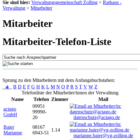
Sie sind hier:
Verwaltungsgemeinschaft Zolling
>
Rathaus -
Verwaltung
>
Mitarbeiter
Mitarbeiter
Mitarbeiter-Telefon-Liste
Sprung zu den Mitarbeitern mit dem Anfangsbuchstaben:
a
B
D
E
F
G
H
K
L
M
N
O
P
R
S
T
V
W
Z
Telefonliste der Mitarbeiter/innen der Verwaltung
Name
Telefon
Zimmer
Mail
09951
actago
99990-
GmbH
20
datenschutz@actago.de
Baier
08167
1.14
Marianne
6943-51
marianne.baier@vg-zolling.de