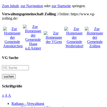
Zum Inhalt
,
zur Navigation
oder
zur Startseite
springen.
Verwaltungsgemeinschaft Zolling
| Online: https://www.vg-
zolling.de/
VG Suche
suchen
Schriftgröße
A
A
A
Rathaus - Verwaltung