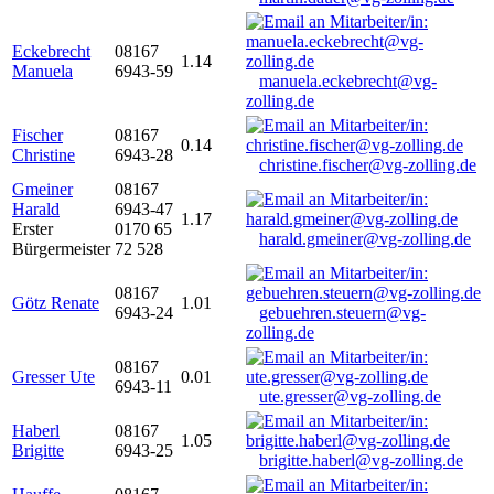
Eckebrecht
08167
1.14
Manuela
6943-59
manuela.eckebrecht@vg-
zolling.de
Fischer
08167
0.14
Christine
6943-28
christine.fischer@vg-zolling.de
Gmeiner
08167
Harald
6943-47
1.17
Erster
0170 65
harald.gmeiner@vg-zolling.de
Bürgermeister
72 528
08167
Götz Renate
1.01
6943-24
gebuehren.steuern@vg-
zolling.de
08167
Gresser Ute
0.01
6943-11
ute.gresser@vg-zolling.de
Haberl
08167
1.05
Brigitte
6943-25
brigitte.haberl@vg-zolling.de