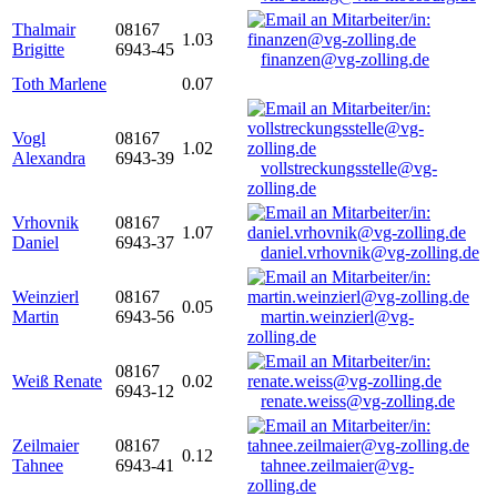
Thalmair
08167
1.03
Brigitte
6943-45
finanzen@vg-zolling.de
Toth Marlene
0.07
Vogl
08167
1.02
Alexandra
6943-39
vollstreckungsstelle@vg-
zolling.de
Vrhovnik
08167
1.07
Daniel
6943-37
daniel.vrhovnik@vg-zolling.de
Weinzierl
08167
0.05
Martin
6943-56
martin.weinzierl@vg-
zolling.de
08167
Weiß Renate
0.02
6943-12
renate.weiss@vg-zolling.de
Zeilmaier
08167
0.12
Tahnee
6943-41
tahnee.zeilmaier@vg-
zolling.de