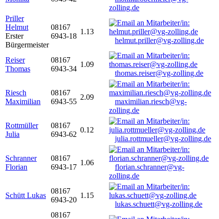
zolling.de
Priller
Helmut
08167
1.13
Erster
6943-18
helmut.priller@vg-zolling.de
Bürgermeister
Reiser
08167
1.09
Thomas
6943-34
thomas.reiser@vg-zolling.de
Riesch
08167
2.09
Maximilian
6943-55
maximilian.riesch@vg-
zolling.de
Rottmüller
08167
0.12
Julia
6943-62
julia.rottmueller@vg-zolling.de
Schranner
08167
1.06
Florian
6943-17
florian.schranner@vg-
zolling.de
08167
Schütt Lukas
1.15
6943-20
lukas.schuett@vg-zolling.de
08167