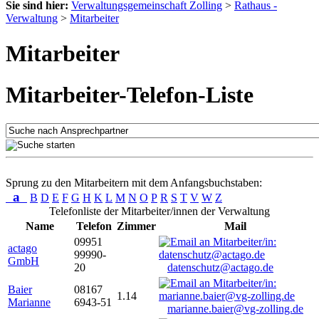
Sie sind hier:
Verwaltungsgemeinschaft Zolling
>
Rathaus -
Verwaltung
>
Mitarbeiter
Mitarbeiter
Mitarbeiter-Telefon-Liste
Sprung zu den Mitarbeitern mit dem Anfangsbuchstaben:
a
B
D
E
F
G
H
K
L
M
N
O
P
R
S
T
V
W
Z
Telefonliste der Mitarbeiter/innen der Verwaltung
Name
Telefon
Zimmer
Mail
09951
actago
99990-
GmbH
20
datenschutz@actago.de
Baier
08167
1.14
Marianne
6943-51
marianne.baier@vg-zolling.de