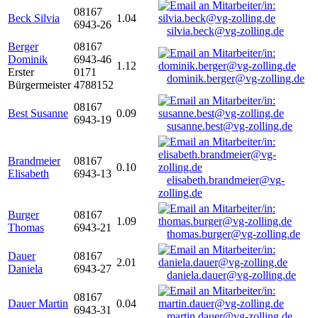
08167
Beck Silvia
1.04
6943-26
silvia.beck@vg-zolling.de
Berger
08167
Dominik
6943-46
1.12
Erster
0171
dominik.berger@vg-zolling.de
Bürgermeister
4788152
08167
Best Susanne
0.09
6943-19
susanne.best@vg-zolling.de
Brandmeier
08167
0.10
Elisabeth
6943-13
elisabeth.brandmeier@vg-
zolling.de
Burger
08167
1.09
Thomas
6943-21
thomas.burger@vg-zolling.de
Dauer
08167
2.01
Daniela
6943-27
daniela.dauer@vg-zolling.de
08167
Dauer Martin
0.04
6943-31
martin.dauer@vg-zolling.de