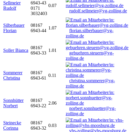
Sellmeier
6943-43
0.07
Rudolf
0171
rudolf.sellmeier@vg-zolling.de
3032403
Silberbauer
08167
1.07
Florian
6943-44
florian.silberbauer@vg-
zolling.de
08167
Soller Bianca
1.01
6943-33
gebuehren.steuern@vg-
zolling.de
Sommerer
08167
0.11
Christina
6943-61
christina.sommerer@vg-
zolling.de
Sonnhütter
08167
2.06
Norbert
6943-22
norbert.sonnhuetter@vg-
zolling.de
Steinecke
08167
0.03
Corinna
6943-32
vhs-zolling@vhs-moosburg.de