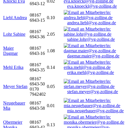
Knöckl Eva
0.02
6943-12
eva.knoeckl@vg-zolling.de
08167
Liebl Andrea
0.10
6943-15
andrea.liebl@vg-zolling.de
08167
Lohr Sabine
2.05
6943-36
sabine.lohr@vg-zolling.de
Maier
08167
1.08
Dagmar
6943-16
dagmar.maier@vg-zolling.de
08167
Mehl Erika
0.14
6943-35
erika.mehl@vg-zolling.de
08167
6943-50
Meyer Stefan
0.05
0170
stefan.meyer@vg-zolling.de
7942402
Neugebauer
08167
0.01
Mia
6943-58
mia.neugebauer@vg-zolling.de
Obermeier
08167
0.13
Monika
6943-42
monika.obermeier@vg-