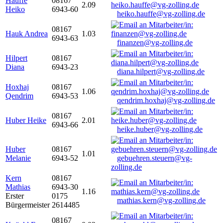
Hauffe
08167
2.09
Heiko
6943-60
heiko.hauffe@vg-zolling.de
08167
Hauk Andrea
1.03
6943-63
finanzen@vg-zolling.de
Hilpert
08167
Diana
6943-23
diana.hilpert@vg-zolling.de
Hoxhaj
08167
1.06
Qendrim
6943-53
qendrim.hoxhaj@vg-zolling.de
08167
Huber Heike
2.01
6943-66
heike.huber@vg-zolling.de
Huber
08167
1.01
Melanie
6943-52
gebuehren.steuern@vg-
zolling.de
Kern
08167
Mathias
6943-30
1.16
Erster
0175
mathias.kern@vg-zolling.de
Bürgermeister
2614485
08167