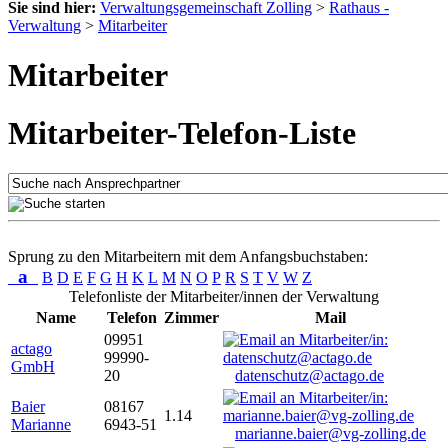
Sie sind hier:
Verwaltungsgemeinschaft Zolling
>
Rathaus -
Verwaltung
>
Mitarbeiter
Mitarbeiter
Mitarbeiter-Telefon-Liste
Sprung zu den Mitarbeitern mit dem Anfangsbuchstaben:
a
B
D
E
F
G
H
K
L
M
N
O
P
R
S
T
V
W
Z
Telefonliste der Mitarbeiter/innen der Verwaltung
Name
Telefon
Zimmer
Mail
09951
actago
99990-
GmbH
20
datenschutz@actago.de
Baier
08167
1.14
Marianne
6943-51
marianne.baier@vg-zolling.de