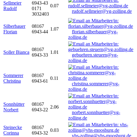
Sellmeier
6943-43
0.07
Rudolf
0171
rudolf.sellmeier@vg-zolling.de
3032403
Silberbauer
08167
1.07
Florian
6943-44
florian.silberbauer@vg-
zolling.de
08167
Soller Bianca
1.01
6943-33
gebuehren.steuern@vg-
zolling.de
Sommerer
08167
0.11
Christina
6943-61
christina.sommerer@vg-
zolling.de
Sonnhütter
08167
2.06
Norbert
6943-22
norbert.sonnhuetter@vg-
zolling.de
Steinecke
08167
0.03
Corinna
6943-32
vhs-zolling@vhs-moosburg.de