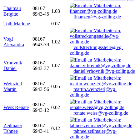
Thalmair
08167
1.03
Brigitte
6943-45
finanzen@vg-zolling.de
Toth Marlene
0.07
Vogl
08167
1.02
Alexandra
6943-39
vollstreckungsstelle@vg-
zolling.de
Vrhovnik
08167
1.07
Daniel
6943-37
daniel.vrhovnik@vg-zolling.de
Weinzierl
08167
0.05
Martin
6943-56
martin.weinzierl@vg-
zolling.de
08167
Weiß Renate
0.02
6943-12
renate.weiss@vg-zolling.de
Zeilmaier
08167
0.12
Tahnee
6943-41
tahnee.zeilmaier@vg-
zolling.de