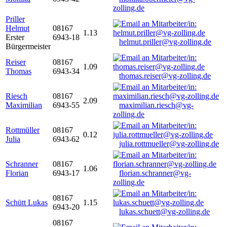
zolling.de
Priller
Helmut
08167
1.13
Erster
6943-18
helmut.priller@vg-zolling.de
Bürgermeister
Reiser
08167
1.09
Thomas
6943-34
thomas.reiser@vg-zolling.de
Riesch
08167
2.09
Maximilian
6943-55
maximilian.riesch@vg-
zolling.de
Rottmüller
08167
0.12
Julia
6943-62
julia.rottmueller@vg-zolling.de
Schranner
08167
1.06
Florian
6943-17
florian.schranner@vg-
zolling.de
08167
Schütt Lukas
1.15
6943-20
lukas.schuett@vg-zolling.de
08167