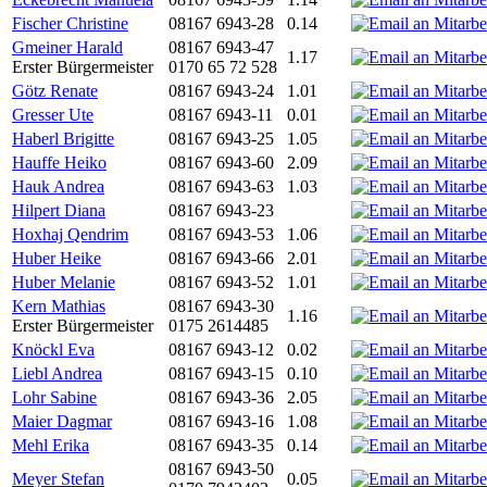
Fischer Christine
08167 6943-28
0.14
Gmeiner Harald
08167 6943-47
1.17
Erster Bürgermeister
0170 65 72 528
Götz Renate
08167 6943-24
1.01
Gresser Ute
08167 6943-11
0.01
Haberl Brigitte
08167 6943-25
1.05
Hauffe Heiko
08167 6943-60
2.09
Hauk Andrea
08167 6943-63
1.03
Hilpert Diana
08167 6943-23
Hoxhaj Qendrim
08167 6943-53
1.06
Huber Heike
08167 6943-66
2.01
Huber Melanie
08167 6943-52
1.01
Kern Mathias
08167 6943-30
1.16
Erster Bürgermeister
0175 2614485
Knöckl Eva
08167 6943-12
0.02
Liebl Andrea
08167 6943-15
0.10
Lohr Sabine
08167 6943-36
2.05
Maier Dagmar
08167 6943-16
1.08
Mehl Erika
08167 6943-35
0.14
08167 6943-50
Meyer Stefan
0.05