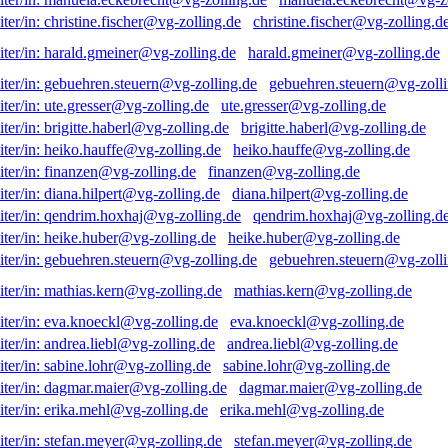
christine.fischer@vg-zolling.d
harald.gmeiner@vg-zolling.de
gebuehren.steuern@vg-zolli
ute.gresser@vg-zolling.de
brigitte.haberl@vg-zolling.de
heiko.hauffe@vg-zolling.de
finanzen@vg-zolling.de
diana.hilpert@vg-zolling.de
qendrim.hoxhaj@vg-zolling.d
heike.huber@vg-zolling.de
gebuehren.steuern@vg-zolli
mathias.kern@vg-zolling.de
eva.knoeckl@vg-zolling.de
andrea.liebl@vg-zolling.de
sabine.lohr@vg-zolling.de
dagmar.maier@vg-zolling.de
erika.mehl@vg-zolling.de
stefan.meyer@vg-zolling.de