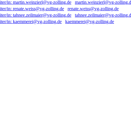
martin.weinzierl@vg-zolling.
renate.weiss@vg-zolling.de
tahnee.zeilmaier@vg-zolling.
kaemmerei@vg-zolling.de