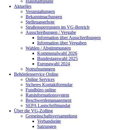
Haushaltspläne
Aktuelles
Veranstaltungen
Bekanntmachungen
Stellenangebote
Straßensperrungen im VG-Bereich
Ausschreibungen / Vergabe
Information über Ausschreibungen
Information über Vergaben
Wahlen / Abstimmungen
Kommunalwahl 2026
Bundestagswahl 2025
Europawahl 2024
Notrufnummern
Behördenservice Online
Online Services
Sicheres Kontaktformular
Fundbüro online
Ratsinformationssystem
Beschwerdemanagement
SEPA Lastschriftmandat
Über die VG-Zolling
Gemeinschaftsversammlung
Verbandsräte
Satzungen