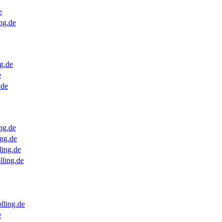
e
ng.de
g.de
e
.de
ng.de
ng.de
ling.de
lling.de
lling.de
e