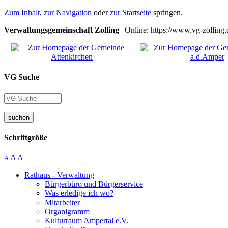
Zum Inhalt
,
zur Navigation
oder
zur Startseite
springen.
Verwaltungsgemeinschaft Zolling
| Online: https://www.vg-zolling.
VG Suche
suchen
Schriftgröße
A
A
A
Rathaus - Verwaltung
Bürgerbüro und Bürgerservice
Was erledige ich wo?
Mitarbeiter
Organigramm
Kulturraum Ampertal e.V.