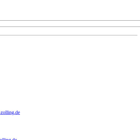
zolling.de
lling.de