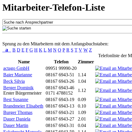
Mitarbeiter-Telefon-Liste
Sprung zu den Mitarbeitern mit dem Anfangsbuchstaben:
a
B
D
E
F
G
H
K
L
M
N
O
P
R
S
T
V
W
Z
Telefonliste der M
Name
Telefon
Zimmer
actago GmbH
09951 99990-20
Baier Marianne
08167 6943-51
1.14
Beck Silvia
08167 6943-26
1.04
Berger Dominik
08167 6943-46
1.12
Erster Bürgermeister
0171 4788152
Best Susanne
08167 6943-19
0.09
Brandmeier Elisabeth
08167 6943-13
0.10
Burger Thomas
08167 6943-21
1.09
Dauer Daniela
08167 6943-27
2.01
Dauer Martin
08167 6943-31
0.04
Eckebrecht Manuela
08167 6943-59
1.14