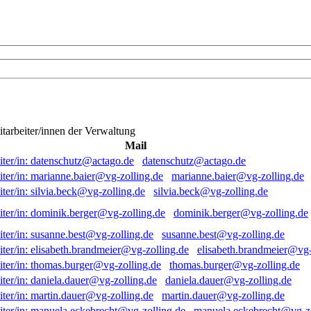
itarbeiter/innen der Verwaltung
Mail
datenschutz@actago.de
marianne.baier@vg-zolling.de
silvia.beck@vg-zolling.de
dominik.berger@vg-zolling.de
susanne.best@vg-zolling.de
elisabeth.brandmeier@vg-
thomas.burger@vg-zolling.de
daniela.dauer@vg-zolling.de
martin.dauer@vg-zolling.de
manuela.eckebrecht@vg-zo