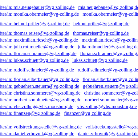
mia.neugebauer@vg-zolling.d
monika.obermeier@vg-zolli
helmut.priller@vg-zolling.de
thomas.reiser@vg-zolling.de
maximilian.riesch@vg-zollin
julia.rottmueller@vg-zolling.d
florian.schranner@vg-zolling
lukas.schuett@vg-zolling.de
rudolf.sellmeier@vg-zolling.de
florian.silberbauer@vg-zolli
gebuehren.steuern@vg-zolli
christina.sommerer@vg-zol
norbert.sonnhuetter@vg-zo
vhs-zolling@vhs-moosburg.de
finanzen@vg-zolling.de
vollstreckungsstelle@vg-zo
daniel.vrhovnik@vg-zolling.d