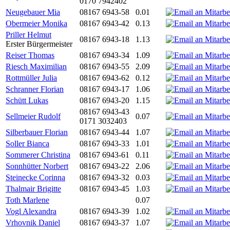
0170 7942402
Neugebauer Mia
08167 6943-58
0.01
Obermeier Monika
08167 6943-42
0.13
Priller Helmut
08167 6943-18
1.13
Erster Bürgermeister
Reiser Thomas
08167 6943-34
1.09
Riesch Maximilian
08167 6943-55
2.09
Rottmüller Julia
08167 6943-62
0.12
Schranner Florian
08167 6943-17
1.06
Schütt Lukas
08167 6943-20
1.15
08167 6943-43
Sellmeier Rudolf
0.07
0171 3032403
Silberbauer Florian
08167 6943-44
1.07
Soller Bianca
08167 6943-33
1.01
Sommerer Christina
08167 6943-61
0.11
Sonnhütter Norbert
08167 6943-22
2.06
Steinecke Corinna
08167 6943-32
0.03
Thalmair Brigitte
08167 6943-45
1.03
Toth Marlene
0.07
Vogl Alexandra
08167 6943-39
1.02
Vrhovnik Daniel
08167 6943-37
1.07