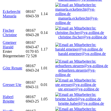
Eckebrecht
08167
1.14
Manuela
6943-59
manuela.eckebrecht@vg-
zolling.de
Fischer
08167
0.14
Christine
6943-28
christine.fischer@vg-zolling.de
Gmeiner
08167
Harald
6943-47
1.17
Erster
0170 65
harald.gmeiner@vg-zolling.de
Bürgermeister
72 528
08167
Götz Renate
1.01
6943-24
gebuehren.steuern@vg-
zolling.de
08167
Gresser Ute
0.01
6943-11
ute.gresser@vg-zolling.de
Haberl
08167
1.05
Brigitte
6943-25
brigitte.haberl@vg-zolling.de