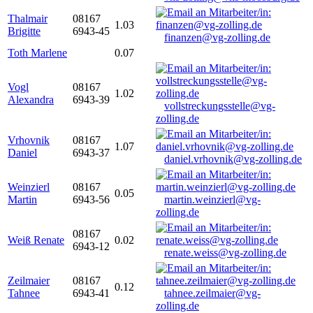
Thalmair
08167
1.03
Brigitte
6943-45
finanzen@vg-zolling.de
Toth Marlene
0.07
Vogl
08167
1.02
Alexandra
6943-39
vollstreckungsstelle@vg-
zolling.de
Vrhovnik
08167
1.07
Daniel
6943-37
daniel.vrhovnik@vg-zolling.de
Weinzierl
08167
0.05
Martin
6943-56
martin.weinzierl@vg-
zolling.de
08167
Weiß Renate
0.02
6943-12
renate.weiss@vg-zolling.de
Zeilmaier
08167
0.12
Tahnee
6943-41
tahnee.zeilmaier@vg-
zolling.de