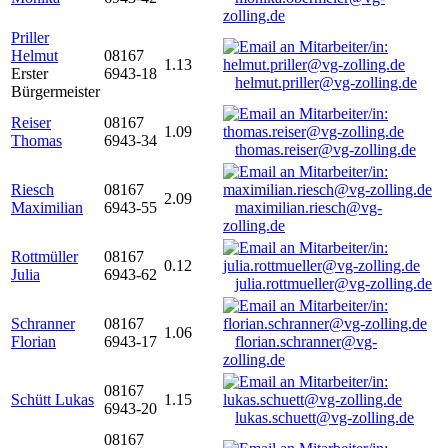
zolling.de
Priller
Helmut
08167
1.13
Erster
6943-18
helmut.priller@vg-zolling.de
Bürgermeister
Reiser
08167
1.09
Thomas
6943-34
thomas.reiser@vg-zolling.de
Riesch
08167
2.09
Maximilian
6943-55
maximilian.riesch@vg-
zolling.de
Rottmüller
08167
0.12
Julia
6943-62
julia.rottmueller@vg-zolling.de
Schranner
08167
1.06
Florian
6943-17
florian.schranner@vg-
zolling.de
08167
Schütt Lukas
1.15
6943-20
lukas.schuett@vg-zolling.de
08167