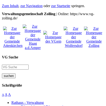
Zum Inhalt
,
zur Navigation
oder
zur Startseite
springen.
Verwaltungsgemeinschaft Zolling
| Online: https://www.vg-
zolling.de/
VG Suche
suchen
Schriftgröße
A
A
A
Rathaus - Verwaltung