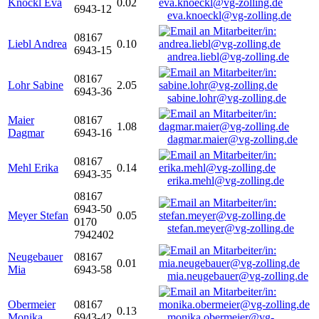
Knöckl Eva
0.02
6943-12
eva.knoeckl@vg-zolling.de
08167
Liebl Andrea
0.10
6943-15
andrea.liebl@vg-zolling.de
08167
Lohr Sabine
2.05
6943-36
sabine.lohr@vg-zolling.de
Maier
08167
1.08
Dagmar
6943-16
dagmar.maier@vg-zolling.de
08167
Mehl Erika
0.14
6943-35
erika.mehl@vg-zolling.de
08167
6943-50
Meyer Stefan
0.05
0170
stefan.meyer@vg-zolling.de
7942402
Neugebauer
08167
0.01
Mia
6943-58
mia.neugebauer@vg-zolling.de
Obermeier
08167
0.13
Monika
6943-42
monika.obermeier@vg-