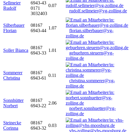
Sellmeier
6943-43
0.07
Rudolf
0171
rudolf.sellmeier@vg-zolling.de
3032403
Silberbauer
08167
1.07
Florian
6943-44
florian.silberbauer@vg-
zolling.de
08167
Soller Bianca
1.01
6943-33
gebuehren.steuern@vg-
zolling.de
Sommerer
08167
0.11
Christina
6943-61
christina.sommerer@vg-
zolling.de
Sonnhütter
08167
2.06
Norbert
6943-22
norbert.sonnhuetter@vg-
zolling.de
Steinecke
08167
0.03
Corinna
6943-32
vhs-zolling@vhs-moosburg.de