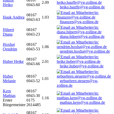
Hauffe
08167
2.09
Heiko
6943-60
heiko.hauffe@vg-zolling.de
08167
Hauk Andrea
1.03
6943-63
finanzen@vg-zolling.de
Hilpert
08167
Diana
6943-23
diana.hilpert@vg-zolling.de
Hoxhaj
08167
1.06
Qendrim
6943-53
qendrim.hoxhaj@vg-zolling.de
08167
Huber Heike
2.01
6943-66
heike.huber@vg-zolling.de
Huber
08167
1.01
Melanie
6943-52
gebuehren.steuern@vg-
zolling.de
Kern
08167
Mathias
6943-30
1.16
Erster
0175
mathias.kern@vg-zolling.de
Bürgermeister
2614485
08167