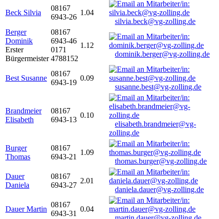
08167
Beck Silvia
1.04
6943-26
silvia.beck@vg-zolling.de
Berger
08167
Dominik
6943-46
1.12
Erster
0171
dominik.berger@vg-zolling.de
Bürgermeister
4788152
08167
Best Susanne
0.09
6943-19
susanne.best@vg-zolling.de
Brandmeier
08167
0.10
Elisabeth
6943-13
elisabeth.brandmeier@vg-
zolling.de
Burger
08167
1.09
Thomas
6943-21
thomas.burger@vg-zolling.de
Dauer
08167
2.01
Daniela
6943-27
daniela.dauer@vg-zolling.de
08167
Dauer Martin
0.04
6943-31
martin.dauer@vg-zolling.de