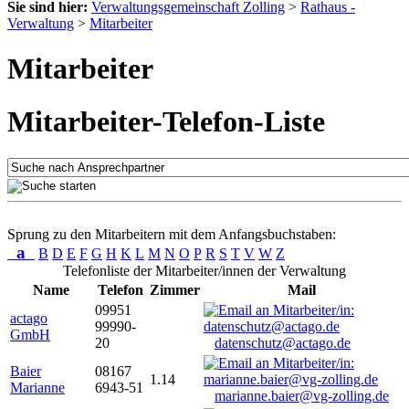
Sie sind hier:
Verwaltungsgemeinschaft Zolling
>
Rathaus -
Verwaltung
>
Mitarbeiter
Mitarbeiter
Mitarbeiter-Telefon-Liste
Sprung zu den Mitarbeitern mit dem Anfangsbuchstaben:
a
B
D
E
F
G
H
K
L
M
N
O
P
R
S
T
V
W
Z
Telefonliste der Mitarbeiter/innen der Verwaltung
Name
Telefon
Zimmer
Mail
09951
actago
99990-
GmbH
20
datenschutz@actago.de
Baier
08167
1.14
Marianne
6943-51
marianne.baier@vg-zolling.de