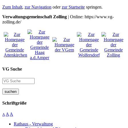
Zum Inhalt
,
zur Navigation
oder
zur Startseite
springen.
Verwaltungsgemeinschaft Zolling
| Online: https://www.vg-
zolling.de/
VG Suche
suchen
Schriftgröße
A
A
A
Rathaus - Verwaltung