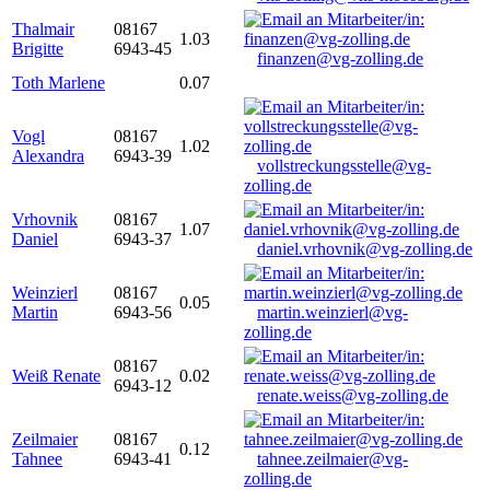
Thalmair
08167
1.03
Brigitte
6943-45
finanzen@vg-zolling.de
Toth Marlene
0.07
Vogl
08167
1.02
Alexandra
6943-39
vollstreckungsstelle@vg-
zolling.de
Vrhovnik
08167
1.07
Daniel
6943-37
daniel.vrhovnik@vg-zolling.de
Weinzierl
08167
0.05
Martin
6943-56
martin.weinzierl@vg-
zolling.de
08167
Weiß Renate
0.02
6943-12
renate.weiss@vg-zolling.de
Zeilmaier
08167
0.12
Tahnee
6943-41
tahnee.zeilmaier@vg-
zolling.de