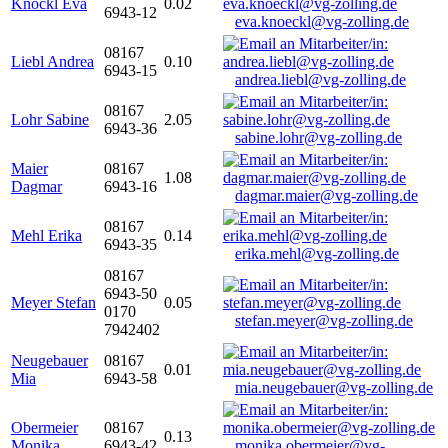
Knöckl Eva
0.02
6943-12
eva.knoeckl@vg-zolling.de
08167
Liebl Andrea
0.10
6943-15
andrea.liebl@vg-zolling.de
08167
Lohr Sabine
2.05
6943-36
sabine.lohr@vg-zolling.de
Maier
08167
1.08
Dagmar
6943-16
dagmar.maier@vg-zolling.de
08167
Mehl Erika
0.14
6943-35
erika.mehl@vg-zolling.de
08167
6943-50
Meyer Stefan
0.05
0170
stefan.meyer@vg-zolling.de
7942402
Neugebauer
08167
0.01
Mia
6943-58
mia.neugebauer@vg-zolling.de
Obermeier
08167
0.13
Monika
6943-42
monika.obermeier@vg-