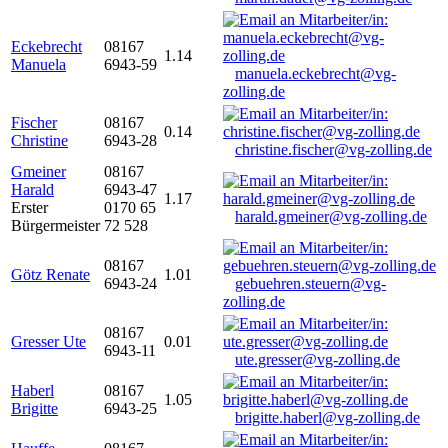
Eckebrecht
08167
1.14
Manuela
6943-59
manuela.eckebrecht@vg-
zolling.de
Fischer
08167
0.14
Christine
6943-28
christine.fischer@vg-zolling.de
Gmeiner
08167
Harald
6943-47
1.17
Erster
0170 65
harald.gmeiner@vg-zolling.de
Bürgermeister
72 528
08167
Götz Renate
1.01
6943-24
gebuehren.steuern@vg-
zolling.de
08167
Gresser Ute
0.01
6943-11
ute.gresser@vg-zolling.de
Haberl
08167
1.05
Brigitte
6943-25
brigitte.haberl@vg-zolling.de