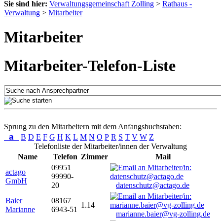
Sie sind hier:
Verwaltungsgemeinschaft Zolling
>
Rathaus -
Verwaltung
>
Mitarbeiter
Mitarbeiter
Mitarbeiter-Telefon-Liste
Sprung zu den Mitarbeitern mit dem Anfangsbuchstaben:
a
B
D
E
F
G
H
K
L
M
N
O
P
R
S
T
V
W
Z
Telefonliste der Mitarbeiter/innen der Verwaltung
Name
Telefon
Zimmer
Mail
09951
actago
99990-
GmbH
20
datenschutz@actago.de
Baier
08167
1.14
Marianne
6943-51
marianne.baier@vg-zolling.de