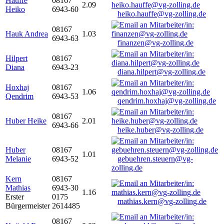
Hauffe
08167
2.09
Heiko
6943-60
heiko.hauffe@vg-zolling.de
08167
Hauk Andrea
1.03
6943-63
finanzen@vg-zolling.de
Hilpert
08167
Diana
6943-23
diana.hilpert@vg-zolling.de
Hoxhaj
08167
1.06
Qendrim
6943-53
qendrim.hoxhaj@vg-zolling.de
08167
Huber Heike
2.01
6943-66
heike.huber@vg-zolling.de
Huber
08167
1.01
Melanie
6943-52
gebuehren.steuern@vg-
zolling.de
Kern
08167
Mathias
6943-30
1.16
Erster
0175
mathias.kern@vg-zolling.de
Bürgermeister
2614485
08167