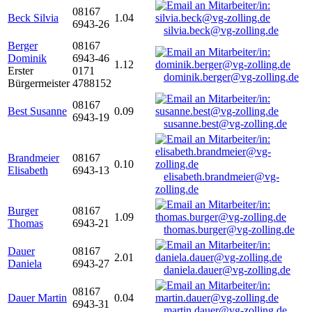
08167
Beck Silvia
1.04
6943-26
silvia.beck@vg-zolling.de
Berger
08167
Dominik
6943-46
1.12
Erster
0171
dominik.berger@vg-zolling.de
Bürgermeister
4788152
08167
Best Susanne
0.09
6943-19
susanne.best@vg-zolling.de
Brandmeier
08167
0.10
Elisabeth
6943-13
elisabeth.brandmeier@vg-
zolling.de
Burger
08167
1.09
Thomas
6943-21
thomas.burger@vg-zolling.de
Dauer
08167
2.01
Daniela
6943-27
daniela.dauer@vg-zolling.de
08167
Dauer Martin
0.04
6943-31
martin.dauer@vg-zolling.de