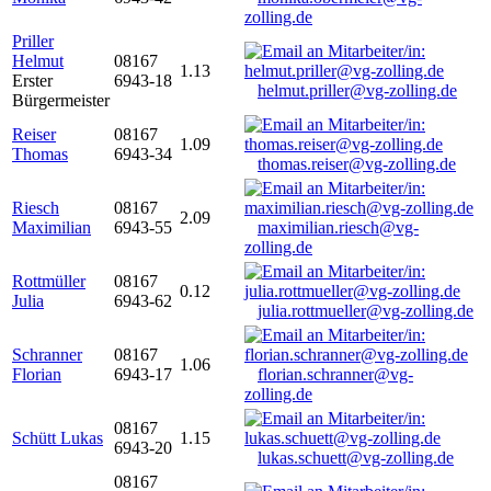
zolling.de
Priller
Helmut
08167
1.13
Erster
6943-18
helmut.priller@vg-zolling.de
Bürgermeister
Reiser
08167
1.09
Thomas
6943-34
thomas.reiser@vg-zolling.de
Riesch
08167
2.09
Maximilian
6943-55
maximilian.riesch@vg-
zolling.de
Rottmüller
08167
0.12
Julia
6943-62
julia.rottmueller@vg-zolling.de
Schranner
08167
1.06
Florian
6943-17
florian.schranner@vg-
zolling.de
08167
Schütt Lukas
1.15
6943-20
lukas.schuett@vg-zolling.de
08167