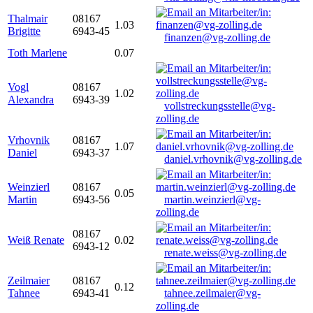
Thalmair
08167
1.03
Brigitte
6943-45
finanzen@vg-zolling.de
Toth Marlene
0.07
Vogl
08167
1.02
Alexandra
6943-39
vollstreckungsstelle@vg-
zolling.de
Vrhovnik
08167
1.07
Daniel
6943-37
daniel.vrhovnik@vg-zolling.de
Weinzierl
08167
0.05
Martin
6943-56
martin.weinzierl@vg-
zolling.de
08167
Weiß Renate
0.02
6943-12
renate.weiss@vg-zolling.de
Zeilmaier
08167
0.12
Tahnee
6943-41
tahnee.zeilmaier@vg-
zolling.de