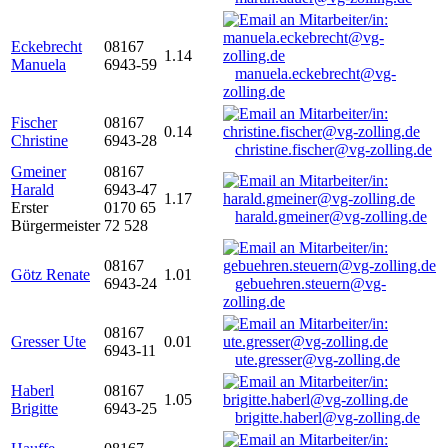
Eckebrecht
08167
1.14
Manuela
6943-59
manuela.eckebrecht@vg-
zolling.de
Fischer
08167
0.14
Christine
6943-28
christine.fischer@vg-zolling.de
Gmeiner
08167
Harald
6943-47
1.17
Erster
0170 65
harald.gmeiner@vg-zolling.de
Bürgermeister
72 528
08167
Götz Renate
1.01
6943-24
gebuehren.steuern@vg-
zolling.de
08167
Gresser Ute
0.01
6943-11
ute.gresser@vg-zolling.de
Haberl
08167
1.05
Brigitte
6943-25
brigitte.haberl@vg-zolling.de