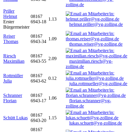
zolling.de
Priller
Helmut
08167
1.13
Erster
6943-18
helmut.priller@vg-zolling.de
Bürgermeister
Reiser
08167
1.09
Thomas
6943-34
thomas.reiser@vg-zolling.de
Riesch
08167
2.09
Maximilian
6943-55
maximilian.riesch@vg-
zolling.de
Rottmüller
08167
0.12
Julia
6943-62
julia.rottmueller@vg-zolling.de
Schranner
08167
1.06
Florian
6943-17
florian.schranner@vg-
zolling.de
08167
Schütt Lukas
1.15
6943-20
lukas.schuett@vg-zolling.de
08167