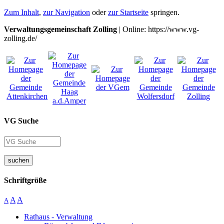
Zum Inhalt
,
zur Navigation
oder
zur Startseite
springen.
Verwaltungsgemeinschaft Zolling
| Online: https://www.vg-
zolling.de/
VG Suche
suchen
Schriftgröße
A
A
A
Rathaus - Verwaltung