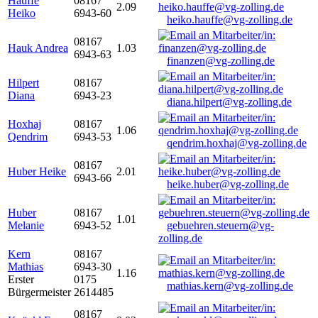
Hauffe
08167
2.09
Heiko
6943-60
heiko.hauffe@vg-zolling.de
08167
Hauk Andrea
1.03
6943-63
finanzen@vg-zolling.de
Hilpert
08167
Diana
6943-23
diana.hilpert@vg-zolling.de
Hoxhaj
08167
1.06
Qendrim
6943-53
qendrim.hoxhaj@vg-zolling.de
08167
Huber Heike
2.01
6943-66
heike.huber@vg-zolling.de
Huber
08167
1.01
Melanie
6943-52
gebuehren.steuern@vg-
zolling.de
Kern
08167
Mathias
6943-30
1.16
Erster
0175
mathias.kern@vg-zolling.de
Bürgermeister
2614485
08167