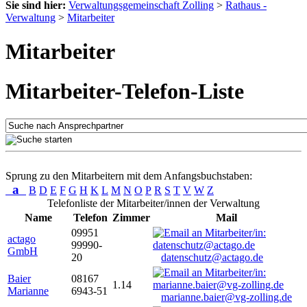
Sie sind hier:
Verwaltungsgemeinschaft Zolling
>
Rathaus -
Verwaltung
>
Mitarbeiter
Mitarbeiter
Mitarbeiter-Telefon-Liste
Sprung zu den Mitarbeitern mit dem Anfangsbuchstaben:
a
B
D
E
F
G
H
K
L
M
N
O
P
R
S
T
V
W
Z
Telefonliste der Mitarbeiter/innen der Verwaltung
Name
Telefon
Zimmer
Mail
09951
actago
99990-
GmbH
20
datenschutz@actago.de
Baier
08167
1.14
Marianne
6943-51
marianne.baier@vg-zolling.de