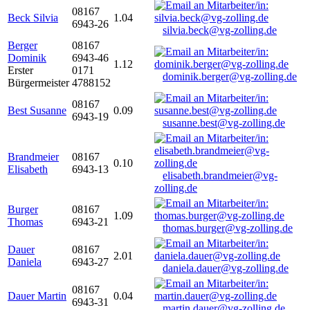
08167
Beck Silvia
1.04
6943-26
silvia.beck@vg-zolling.de
Berger
08167
Dominik
6943-46
1.12
Erster
0171
dominik.berger@vg-zolling.de
Bürgermeister
4788152
08167
Best Susanne
0.09
6943-19
susanne.best@vg-zolling.de
Brandmeier
08167
0.10
Elisabeth
6943-13
elisabeth.brandmeier@vg-
zolling.de
Burger
08167
1.09
Thomas
6943-21
thomas.burger@vg-zolling.de
Dauer
08167
2.01
Daniela
6943-27
daniela.dauer@vg-zolling.de
08167
Dauer Martin
0.04
6943-31
martin.dauer@vg-zolling.de