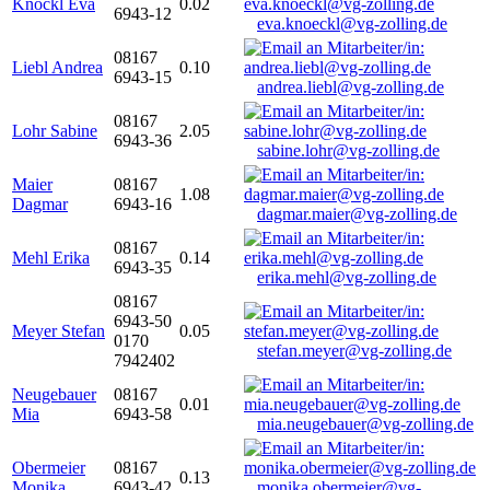
Knöckl Eva
0.02
6943-12
eva.knoeckl@vg-zolling.de
08167
Liebl Andrea
0.10
6943-15
andrea.liebl@vg-zolling.de
08167
Lohr Sabine
2.05
6943-36
sabine.lohr@vg-zolling.de
Maier
08167
1.08
Dagmar
6943-16
dagmar.maier@vg-zolling.de
08167
Mehl Erika
0.14
6943-35
erika.mehl@vg-zolling.de
08167
6943-50
Meyer Stefan
0.05
0170
stefan.meyer@vg-zolling.de
7942402
Neugebauer
08167
0.01
Mia
6943-58
mia.neugebauer@vg-zolling.de
Obermeier
08167
0.13
Monika
6943-42
monika.obermeier@vg-