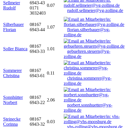
Sellmeier
6943-43
0.07
Rudolf
0171
rudolf.sellmeier@vg-zolling.de
3032403
Silberbauer
08167
1.07
Florian
6943-44
florian.silberbauer@vg-
zolling.de
08167
Soller Bianca
1.01
6943-33
gebuehren.steuern@vg-
zolling.de
Sommerer
08167
0.11
Christina
6943-61
christina.sommerer@vg-
zolling.de
Sonnhütter
08167
2.06
Norbert
6943-22
norbert.sonnhuetter@vg-
zolling.de
Steinecke
08167
0.03
Corinna
6943-32
vhs-zolling@vhs-moosburg.de