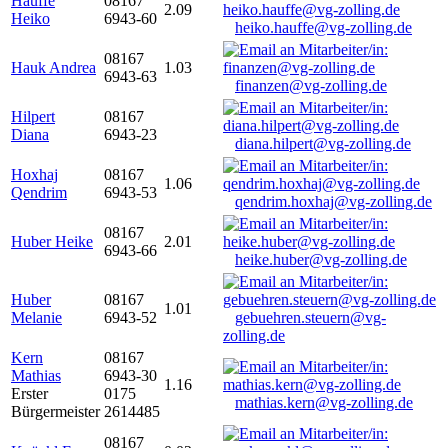
Hauffe
08167
2.09
Heiko
6943-60
heiko.hauffe@vg-zolling.de
08167
Hauk Andrea
1.03
6943-63
finanzen@vg-zolling.de
Hilpert
08167
Diana
6943-23
diana.hilpert@vg-zolling.de
Hoxhaj
08167
1.06
Qendrim
6943-53
qendrim.hoxhaj@vg-zolling.de
08167
Huber Heike
2.01
6943-66
heike.huber@vg-zolling.de
Huber
08167
1.01
Melanie
6943-52
gebuehren.steuern@vg-
zolling.de
Kern
08167
Mathias
6943-30
1.16
Erster
0175
mathias.kern@vg-zolling.de
Bürgermeister
2614485
08167