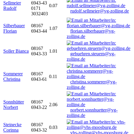
Sellmeier
6943-43
0.07
Rudolf
0171
rudolf.sellmeier@vg-zolling.de
3032403
Silberbauer
08167
1.07
Florian
6943-44
florian.silberbauer@vg-
zolling.de
08167
Soller Bianca
1.01
6943-33
gebuehren.steuern@vg-
zolling.de
Sommerer
08167
0.11
Christina
6943-61
christina.sommerer@vg-
zolling.de
Sonnhütter
08167
2.06
Norbert
6943-22
norbert.sonnhuetter@vg-
zolling.de
Steinecke
08167
0.03
Corinna
6943-32
vhs-zolling@vhs-moosburg.de