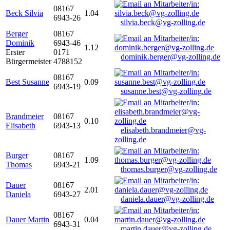
08167
Beck Silvia
1.04
6943-26
silvia.beck@vg-zolling.de
Berger
08167
Dominik
6943-46
1.12
Erster
0171
dominik.berger@vg-zolling.de
Bürgermeister
4788152
08167
Best Susanne
0.09
6943-19
susanne.best@vg-zolling.de
Brandmeier
08167
0.10
Elisabeth
6943-13
elisabeth.brandmeier@vg-
zolling.de
Burger
08167
1.09
Thomas
6943-21
thomas.burger@vg-zolling.de
Dauer
08167
2.01
Daniela
6943-27
daniela.dauer@vg-zolling.de
08167
Dauer Martin
0.04
6943-31
martin.dauer@vg-zolling.de