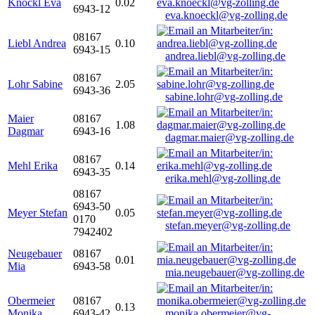
Knöckl Eva
0.02
6943-12
eva.knoeckl@vg-zolling.de
08167
Liebl Andrea
0.10
6943-15
andrea.liebl@vg-zolling.de
08167
Lohr Sabine
2.05
6943-36
sabine.lohr@vg-zolling.de
Maier
08167
1.08
Dagmar
6943-16
dagmar.maier@vg-zolling.de
08167
Mehl Erika
0.14
6943-35
erika.mehl@vg-zolling.de
08167
6943-50
Meyer Stefan
0.05
0170
stefan.meyer@vg-zolling.de
7942402
Neugebauer
08167
0.01
Mia
6943-58
mia.neugebauer@vg-zolling.de
Obermeier
08167
0.13
Monika
6943-42
monika.obermeier@vg-