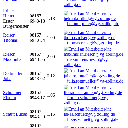
zolling.de
Priller
Helmut
08167
1.13
Erster
6943-18
helmut.priller@vg-zolling.de
Bürgermeister
Reiser
08167
1.09
Thomas
6943-34
thomas.reiser@vg-zolling.de
Riesch
08167
2.09
Maximilian
6943-55
maximilian.riesch@vg-
zolling.de
Rottmüller
08167
0.12
Julia
6943-62
julia.rottmueller@vg-zolling.de
Schranner
08167
1.06
Florian
6943-17
florian.schranner@vg-
zolling.de
08167
Schütt Lukas
1.15
6943-20
lukas.schuett@vg-zolling.de
08167