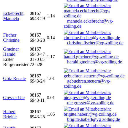
Eckebrecht
08167
1.14
Manuela
6943-59
manuela.eckebrecht@vg-
zolling.de
Fischer
08167
0.14
Christine
6943-28
christine.fischer@vg-zolling.de
Gmeiner
08167
Harald
6943-47
1.17
Erster
0170 65
harald.gmeiner@vg-zolling.de
Bürgermeister
72 528
08167
Götz Renate
1.01
6943-24
gebuehren.steuern@vg-
zolling.de
08167
Gresser Ute
0.01
6943-11
ute.gresser@vg-zolling.de
Haberl
08167
1.05
Brigitte
6943-25
brigitte.haberl@vg-zolling.de