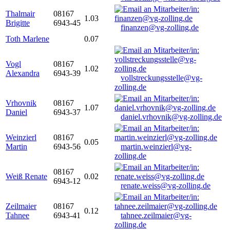
Thalmair
08167
1.03
Brigitte
6943-45
finanzen@vg-zolling.de
Toth Marlene
0.07
Vogl
08167
1.02
Alexandra
6943-39
vollstreckungsstelle@vg-
zolling.de
Vrhovnik
08167
1.07
Daniel
6943-37
daniel.vrhovnik@vg-zolling.de
Weinzierl
08167
0.05
Martin
6943-56
martin.weinzierl@vg-
zolling.de
08167
Weiß Renate
0.02
6943-12
renate.weiss@vg-zolling.de
Zeilmaier
08167
0.12
Tahnee
6943-41
tahnee.zeilmaier@vg-
zolling.de