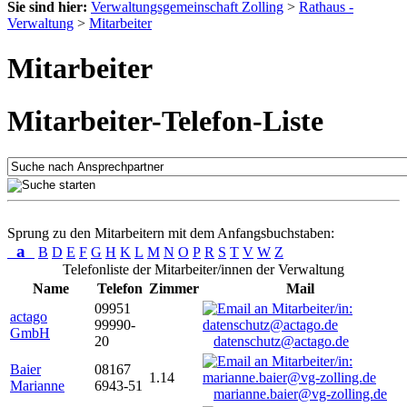
Sie sind hier:
Verwaltungsgemeinschaft Zolling
>
Rathaus -
Verwaltung
>
Mitarbeiter
Mitarbeiter
Mitarbeiter-Telefon-Liste
Sprung zu den Mitarbeitern mit dem Anfangsbuchstaben:
a
B
D
E
F
G
H
K
L
M
N
O
P
R
S
T
V
W
Z
Telefonliste der Mitarbeiter/innen der Verwaltung
Name
Telefon
Zimmer
Mail
09951
actago
99990-
GmbH
20
datenschutz@actago.de
Baier
08167
1.14
Marianne
6943-51
marianne.baier@vg-zolling.de