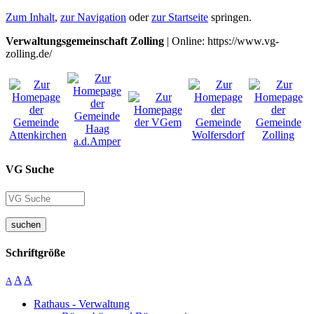
Zum Inhalt
,
zur Navigation
oder
zur Startseite
springen.
Verwaltungsgemeinschaft Zolling
| Online: https://www.vg-
zolling.de/
VG Suche
suchen
Schriftgröße
A
A
A
Rathaus - Verwaltung