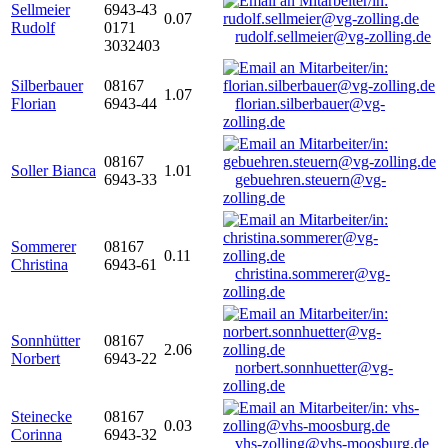
Sellmeier
6943-43
0.07
Rudolf
0171
rudolf.sellmeier@vg-zolling.de
3032403
Silberbauer
08167
1.07
Florian
6943-44
florian.silberbauer@vg-
zolling.de
08167
Soller Bianca
1.01
6943-33
gebuehren.steuern@vg-
zolling.de
Sommerer
08167
0.11
Christina
6943-61
christina.sommerer@vg-
zolling.de
Sonnhütter
08167
2.06
Norbert
6943-22
norbert.sonnhuetter@vg-
zolling.de
Steinecke
08167
0.03
Corinna
6943-32
vhs-zolling@vhs-moosburg.de