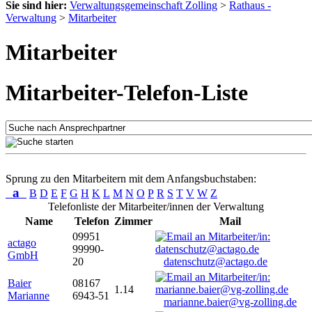
Sie sind hier:
Verwaltungsgemeinschaft Zolling
>
Rathaus -
Verwaltung
>
Mitarbeiter
Mitarbeiter
Mitarbeiter-Telefon-Liste
Sprung zu den Mitarbeitern mit dem Anfangsbuchstaben:
a
B
D
E
F
G
H
K
L
M
N
O
P
R
S
T
V
W
Z
Telefonliste der Mitarbeiter/innen der Verwaltung
Name
Telefon
Zimmer
Mail
09951
actago
99990-
GmbH
20
datenschutz@actago.de
Baier
08167
1.14
Marianne
6943-51
marianne.baier@vg-zolling.de