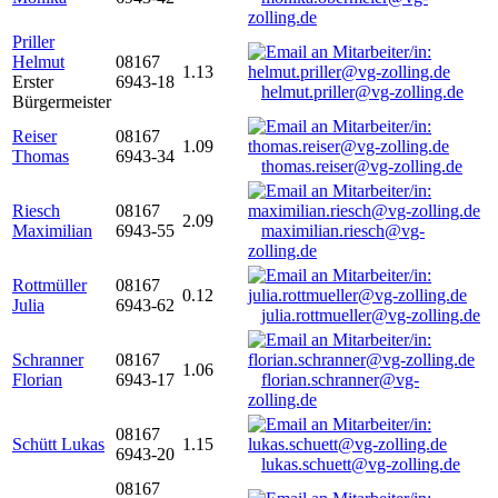
zolling.de
Priller
Helmut
08167
1.13
Erster
6943-18
helmut.priller@vg-zolling.de
Bürgermeister
Reiser
08167
1.09
Thomas
6943-34
thomas.reiser@vg-zolling.de
Riesch
08167
2.09
Maximilian
6943-55
maximilian.riesch@vg-
zolling.de
Rottmüller
08167
0.12
Julia
6943-62
julia.rottmueller@vg-zolling.de
Schranner
08167
1.06
Florian
6943-17
florian.schranner@vg-
zolling.de
08167
Schütt Lukas
1.15
6943-20
lukas.schuett@vg-zolling.de
08167