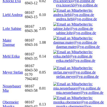
Knöckl Eva
0.02
6943-12
eva.knoeckl@vg-zolling.de
08167
Liebl Andrea
0.10
6943-15
andrea.liebl@vg-zolling.de
08167
Lohr Sabine
2.05
6943-36
sabine.lohr@vg-zolling.de
Maier
08167
1.08
Dagmar
6943-16
dagmar.maier@vg-zolling.de
08167
Mehl Erika
0.14
6943-35
erika.mehl@vg-zolling.de
08167
6943-50
Meyer Stefan
0.05
0170
stefan.meyer@vg-zolling.de
7942402
Neugebauer
08167
0.01
Mia
6943-58
mia.neugebauer@vg-zolling.de
Obermeier
08167
0.13
Monika
6943-42
monika.obermeier@vg-