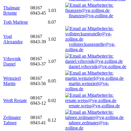
Thalmair
08167
1.03
Brigitte
6943-45
finanzen@vg-zolling.de
Toth Marlene
0.07
Vogl
08167
1.02
Alexandra
6943-39
vollstreckungsstelle@vg-
zolling.de
Vrhovnik
08167
1.07
Daniel
6943-37
daniel.vrhovnik@vg-zolling.de
Weinzierl
08167
0.05
Martin
6943-56
martin.weinzierl@vg-
zolling.de
08167
Weiß Renate
0.02
6943-12
renate.weiss@vg-zolling.de
Zeilmaier
08167
0.12
Tahnee
6943-41
tahnee.zeilmaier@vg-
zolling.de