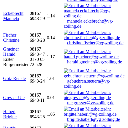
Eckebrecht
08167
1.14
Manuela
6943-59
manuela.eckebrecht@vg-
zolling.de
Fischer
08167
0.14
Christine
6943-28
christine.fischer@vg-zolling.de
Gmeiner
08167
Harald
6943-47
1.17
Erster
0170 65
harald.gmeiner@vg-zolling.de
Bürgermeister
72 528
08167
Götz Renate
1.01
6943-24
gebuehren.steuern@vg-
zolling.de
08167
Gresser Ute
0.01
6943-11
ute.gresser@vg-zolling.de
Haberl
08167
1.05
Brigitte
6943-25
brigitte.haberl@vg-zolling.de