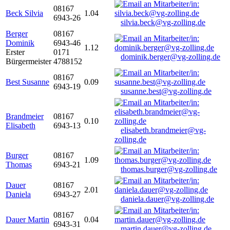
08167
Beck Silvia
1.04
6943-26
silvia.beck@vg-zolling.de
Berger
08167
Dominik
6943-46
1.12
Erster
0171
dominik.berger@vg-zolling.de
Bürgermeister
4788152
08167
Best Susanne
0.09
6943-19
susanne.best@vg-zolling.de
Brandmeier
08167
0.10
Elisabeth
6943-13
elisabeth.brandmeier@vg-
zolling.de
Burger
08167
1.09
Thomas
6943-21
thomas.burger@vg-zolling.de
Dauer
08167
2.01
Daniela
6943-27
daniela.dauer@vg-zolling.de
08167
Dauer Martin
0.04
6943-31
martin.dauer@vg-zolling.de