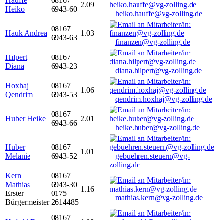
Hauffe
08167
2.09
Heiko
6943-60
heiko.hauffe@vg-zolling.de
08167
Hauk Andrea
1.03
6943-63
finanzen@vg-zolling.de
Hilpert
08167
Diana
6943-23
diana.hilpert@vg-zolling.de
Hoxhaj
08167
1.06
Qendrim
6943-53
qendrim.hoxhaj@vg-zolling.de
08167
Huber Heike
2.01
6943-66
heike.huber@vg-zolling.de
Huber
08167
1.01
Melanie
6943-52
gebuehren.steuern@vg-
zolling.de
Kern
08167
Mathias
6943-30
1.16
Erster
0175
mathias.kern@vg-zolling.de
Bürgermeister
2614485
08167