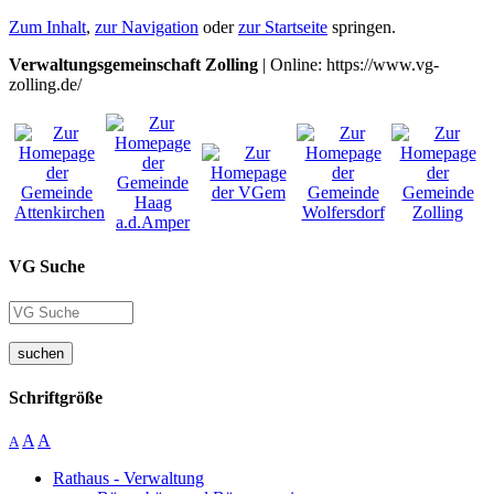
Zum Inhalt
,
zur Navigation
oder
zur Startseite
springen.
Verwaltungsgemeinschaft Zolling
| Online: https://www.vg-
zolling.de/
VG Suche
suchen
Schriftgröße
A
A
A
Rathaus - Verwaltung