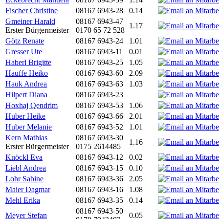
Fischer Christine
08167 6943-28
0.14
Gmeiner Harald
08167 6943-47
1.17
Erster Bürgermeister
0170 65 72 528
Götz Renate
08167 6943-24
1.01
Gresser Ute
08167 6943-11
0.01
Haberl Brigitte
08167 6943-25
1.05
Hauffe Heiko
08167 6943-60
2.09
Hauk Andrea
08167 6943-63
1.03
Hilpert Diana
08167 6943-23
Hoxhaj Qendrim
08167 6943-53
1.06
Huber Heike
08167 6943-66
2.01
Huber Melanie
08167 6943-52
1.01
Kern Mathias
08167 6943-30
1.16
Erster Bürgermeister
0175 2614485
Knöckl Eva
08167 6943-12
0.02
Liebl Andrea
08167 6943-15
0.10
Lohr Sabine
08167 6943-36
2.05
Maier Dagmar
08167 6943-16
1.08
Mehl Erika
08167 6943-35
0.14
08167 6943-50
Meyer Stefan
0.05