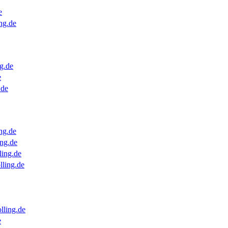
e
ng.de
g.de
e
.de
ng.de
ng.de
ling.de
lling.de
lling.de
e