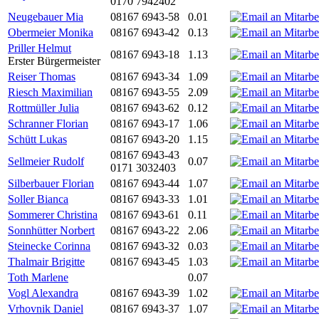
0170 7942402
Neugebauer Mia
08167 6943-58
0.01
Obermeier Monika
08167 6943-42
0.13
Priller Helmut
08167 6943-18
1.13
Erster Bürgermeister
Reiser Thomas
08167 6943-34
1.09
Riesch Maximilian
08167 6943-55
2.09
Rottmüller Julia
08167 6943-62
0.12
Schranner Florian
08167 6943-17
1.06
Schütt Lukas
08167 6943-20
1.15
08167 6943-43
Sellmeier Rudolf
0.07
0171 3032403
Silberbauer Florian
08167 6943-44
1.07
Soller Bianca
08167 6943-33
1.01
Sommerer Christina
08167 6943-61
0.11
Sonnhütter Norbert
08167 6943-22
2.06
Steinecke Corinna
08167 6943-32
0.03
Thalmair Brigitte
08167 6943-45
1.03
Toth Marlene
0.07
Vogl Alexandra
08167 6943-39
1.02
Vrhovnik Daniel
08167 6943-37
1.07