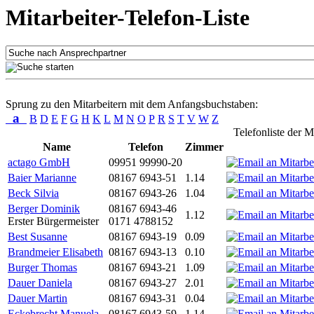
Mitarbeiter-Telefon-Liste
Sprung zu den Mitarbeitern mit dem Anfangsbuchstaben:
a
B
D
E
F
G
H
K
L
M
N
O
P
R
S
T
V
W
Z
Telefonliste der M
Name
Telefon
Zimmer
actago GmbH
09951 99990-20
Baier Marianne
08167 6943-51
1.14
Beck Silvia
08167 6943-26
1.04
Berger Dominik
08167 6943-46
1.12
Erster Bürgermeister
0171 4788152
Best Susanne
08167 6943-19
0.09
Brandmeier Elisabeth
08167 6943-13
0.10
Burger Thomas
08167 6943-21
1.09
Dauer Daniela
08167 6943-27
2.01
Dauer Martin
08167 6943-31
0.04
Eckebrecht Manuela
08167 6943-59
1.14