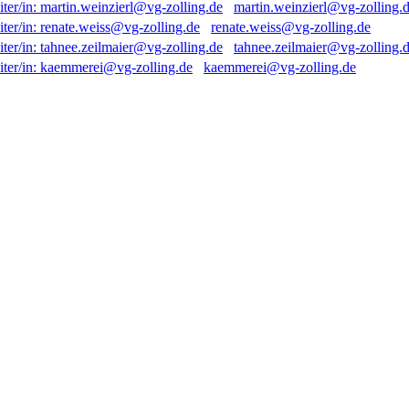
martin.weinzierl@vg-zolling.
renate.weiss@vg-zolling.de
tahnee.zeilmaier@vg-zolling.
kaemmerei@vg-zolling.de