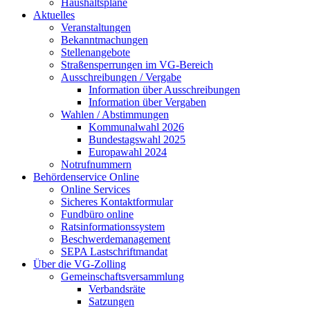
Haushaltspläne
Aktuelles
Veranstaltungen
Bekanntmachungen
Stellenangebote
Straßensperrungen im VG-Bereich
Ausschreibungen / Vergabe
Information über Ausschreibungen
Information über Vergaben
Wahlen / Abstimmungen
Kommunalwahl 2026
Bundestagswahl 2025
Europawahl 2024
Notrufnummern
Behördenservice Online
Online Services
Sicheres Kontaktformular
Fundbüro online
Ratsinformationssystem
Beschwerdemanagement
SEPA Lastschriftmandat
Über die VG-Zolling
Gemeinschaftsversammlung
Verbandsräte
Satzungen