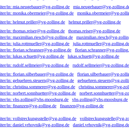
mia.neugebauer@vg-zolling.d
monika.obermeier@vg-zolli
helmut.priller@vg-zolling.de
thomas.reiser@vg-zolling.de
maximilian.riesch@vg-zollin
julia.rottmueller@vg-zolling.d
florian.schranner@vg-zolling
lukas.schuett@vg-zolling.de
rudolf.sellmeier@vg-zolling.de
florian.silberbauer@vg-zolli
gebuehren.steuern@vg-zolli
christina.sommerer@vg-zol
norbert.sonnhuetter@vg-zo
vhs-zolling@vhs-moosburg.de
finanzen@vg-zolling.de
vollstreckungsstelle@vg-zo
daniel.vrhovnik@vg-zolling.d