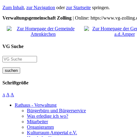
Zum Inhalt
,
zur Navigation
oder
zur Startseite
springen.
Verwaltungsgemeinschaft Zolling
| Online: https://www.vg-zolling.
VG Suche
suchen
Schriftgröße
A
A
A
Rathaus - Verwaltung
Bürgerbüro und Bürgerservice
Was erledige ich wo?
Mitarbeiter
Organigramm
Kulturraum Ampertal e.V.