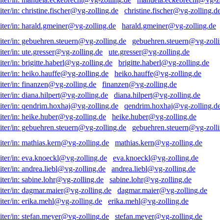
christine.fischer@vg-zolling.d
harald.gmeiner@vg-zolling.de
gebuehren.steuern@vg-zolli
ute.gresser@vg-zolling.de
brigitte.haberl@vg-zolling.de
heiko.hauffe@vg-zolling.de
finanzen@vg-zolling.de
diana.hilpert@vg-zolling.de
qendrim.hoxhaj@vg-zolling.d
heike.huber@vg-zolling.de
gebuehren.steuern@vg-zolli
mathias.kern@vg-zolling.de
eva.knoeckl@vg-zolling.de
andrea.liebl@vg-zolling.de
sabine.lohr@vg-zolling.de
dagmar.maier@vg-zolling.de
erika.mehl@vg-zolling.de
stefan.meyer@vg-zolling.de