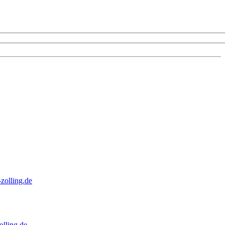
zolling.de
lling.de