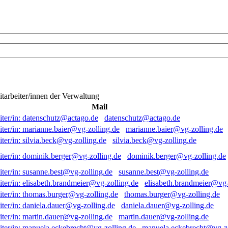
itarbeiter/innen der Verwaltung
Mail
datenschutz@actago.de
marianne.baier@vg-zolling.de
silvia.beck@vg-zolling.de
dominik.berger@vg-zolling.de
susanne.best@vg-zolling.de
elisabeth.brandmeier@vg-
thomas.burger@vg-zolling.de
daniela.dauer@vg-zolling.de
martin.dauer@vg-zolling.de
manuela.eckebrecht@vg-zo