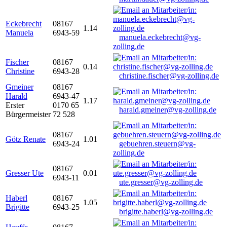
Eckebrecht
08167
1.14
Manuela
6943-59
manuela.eckebrecht@vg-
zolling.de
Fischer
08167
0.14
Christine
6943-28
christine.fischer@vg-zolling.de
Gmeiner
08167
Harald
6943-47
1.17
Erster
0170 65
harald.gmeiner@vg-zolling.de
Bürgermeister
72 528
08167
Götz Renate
1.01
6943-24
gebuehren.steuern@vg-
zolling.de
08167
Gresser Ute
0.01
6943-11
ute.gresser@vg-zolling.de
Haberl
08167
1.05
Brigitte
6943-25
brigitte.haberl@vg-zolling.de