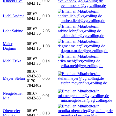
Knöckl Eva
0.02
6943-12
eva.knoeckl@vg-zolling.de
08167
Liebl Andrea
0.10
6943-15
andrea.liebl@vg-zolling.de
08167
Lohr Sabine
2.05
6943-36
sabine.lohr@vg-zolling.de
Maier
08167
1.08
Dagmar
6943-16
dagmar.maier@vg-zolling.de
08167
Mehl Erika
0.14
6943-35
erika.mehl@vg-zolling.de
08167
6943-50
Meyer Stefan
0.05
0170
stefan.meyer@vg-zolling.de
7942402
Neugebauer
08167
0.01
Mia
6943-58
mia.neugebauer@vg-zolling.de
Obermeier
08167
0.13
Monika
6943-42
monika.obermeier@vg-