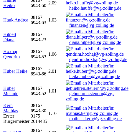
Hauffe
08167
2.09
Heiko
6943-60
heiko.hauffe@vg-zolling.de
08167
Hauk Andrea
1.03
6943-63
finanzen@vg-zolling.de
Hilpert
08167
Diana
6943-23
diana.hilpert@vg-zolling.de
Hoxhaj
08167
1.06
Qendrim
6943-53
qendrim.hoxhaj@vg-zolling.de
08167
Huber Heike
2.01
6943-66
heike.huber@vg-zolling.de
Huber
08167
1.01
Melanie
6943-52
gebuehren.steuern@vg-
zolling.de
Kern
08167
Mathias
6943-30
1.16
Erster
0175
mathias.kern@vg-zolling.de
Bürgermeister
2614485
08167