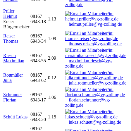
zolling.de
Priller
Helmut
08167
1.13
Erster
6943-18
helmut.priller@vg-zolling.de
Bürgermeister
Reiser
08167
1.09
Thomas
6943-34
thomas.reiser@vg-zolling.de
Riesch
08167
2.09
Maximilian
6943-55
maximilian.riesch@vg-
zolling.de
Rottmüller
08167
0.12
Julia
6943-62
julia.rottmueller@vg-zolling.de
Schranner
08167
1.06
Florian
6943-17
florian.schranner@vg-
zolling.de
08167
Schütt Lukas
1.15
6943-20
lukas.schuett@vg-zolling.de
08167