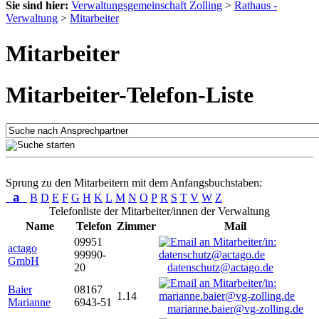
Sie sind hier:
Verwaltungsgemeinschaft Zolling
>
Rathaus -
Verwaltung
>
Mitarbeiter
Mitarbeiter
Mitarbeiter-Telefon-Liste
Sprung zu den Mitarbeitern mit dem Anfangsbuchstaben:
a
B
D
E
F
G
H
K
L
M
N
O
P
R
S
T
V
W
Z
Telefonliste der Mitarbeiter/innen der Verwaltung
Name
Telefon
Zimmer
Mail
09951
actago
99990-
GmbH
20
datenschutz@actago.de
Baier
08167
1.14
Marianne
6943-51
marianne.baier@vg-zolling.de