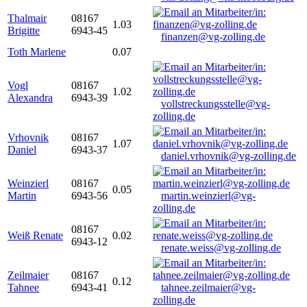
Thalmair
08167
1.03
Brigitte
6943-45
finanzen@vg-zolling.de
Toth Marlene
0.07
Vogl
08167
1.02
Alexandra
6943-39
vollstreckungsstelle@vg-
zolling.de
Vrhovnik
08167
1.07
Daniel
6943-37
daniel.vrhovnik@vg-zolling.de
Weinzierl
08167
0.05
Martin
6943-56
martin.weinzierl@vg-
zolling.de
08167
Weiß Renate
0.02
6943-12
renate.weiss@vg-zolling.de
Zeilmaier
08167
0.12
Tahnee
6943-41
tahnee.zeilmaier@vg-
zolling.de