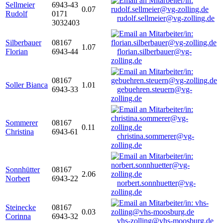
Sellmeier
6943-43
0.07
Rudolf
0171
rudolf.sellmeier@vg-zolling.de
3032403
Silberbauer
08167
1.07
Florian
6943-44
florian.silberbauer@vg-
zolling.de
08167
Soller Bianca
1.01
6943-33
gebuehren.steuern@vg-
zolling.de
Sommerer
08167
0.11
Christina
6943-61
christina.sommerer@vg-
zolling.de
Sonnhütter
08167
2.06
Norbert
6943-22
norbert.sonnhuetter@vg-
zolling.de
Steinecke
08167
0.03
Corinna
6943-32
vhs-zolling@vhs-moosburg.de