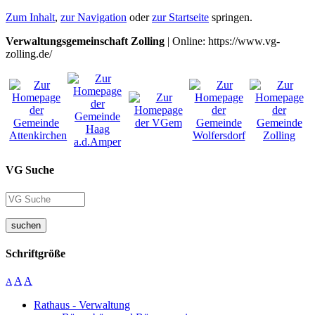
Zum Inhalt
,
zur Navigation
oder
zur Startseite
springen.
Verwaltungsgemeinschaft Zolling
| Online: https://www.vg-
zolling.de/
VG Suche
suchen
Schriftgröße
A
A
A
Rathaus - Verwaltung