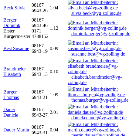
08167
Beck Silvia
1.04
6943-26
silvia.beck@vg-zolling.de
Berger
08167
Dominik
6943-46
1.12
Erster
0171
dominik.berger@vg-zolling.de
Bürgermeister
4788152
08167
Best Susanne
0.09
6943-19
susanne.best@vg-zolling.de
Brandmeier
08167
0.10
Elisabeth
6943-13
elisabeth.brandmeier@vg-
zolling.de
Burger
08167
1.09
Thomas
6943-21
thomas.burger@vg-zolling.de
Dauer
08167
2.01
Daniela
6943-27
daniela.dauer@vg-zolling.de
08167
Dauer Martin
0.04
6943-31
martin.dauer@vg-zolling.de