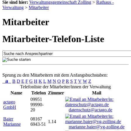
Sie sind hier:
Verwaltungsgemeinschaft Zolling
>
Rathaus -
Verwaltung
>
Mitarbeiter
Mitarbeiter
Mitarbeiter-Telefon-Liste
Sprung zu den Mitarbeitern mit dem Anfangsbuchstaben:
a
B
D
E
F
G
H
K
L
M
N
O
P
R
S
T
V
W
Z
Telefonliste der Mitarbeiter/innen der Verwaltung
Name
Telefon
Zimmer
Mail
09951
actago
99990-
GmbH
20
datenschutz@actago.de
Baier
08167
1.14
Marianne
6943-51
marianne.baier@vg-zolling.de