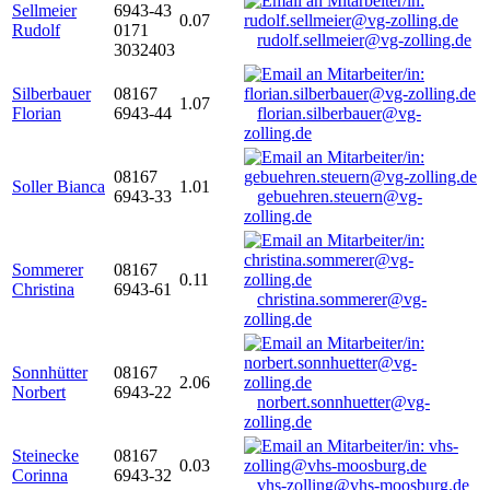
Sellmeier
6943-43
0.07
Rudolf
0171
rudolf.sellmeier@vg-zolling.de
3032403
Silberbauer
08167
1.07
Florian
6943-44
florian.silberbauer@vg-
zolling.de
08167
Soller Bianca
1.01
6943-33
gebuehren.steuern@vg-
zolling.de
Sommerer
08167
0.11
Christina
6943-61
christina.sommerer@vg-
zolling.de
Sonnhütter
08167
2.06
Norbert
6943-22
norbert.sonnhuetter@vg-
zolling.de
Steinecke
08167
0.03
Corinna
6943-32
vhs-zolling@vhs-moosburg.de