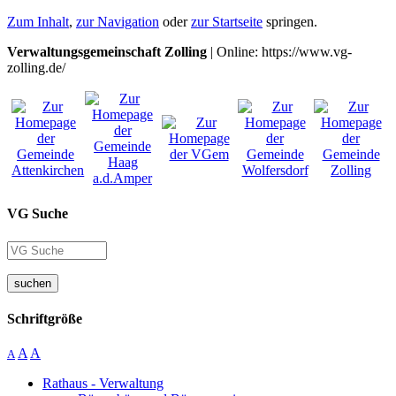
Zum Inhalt
,
zur Navigation
oder
zur Startseite
springen.
Verwaltungsgemeinschaft Zolling
| Online: https://www.vg-
zolling.de/
VG Suche
suchen
Schriftgröße
A
A
A
Rathaus - Verwaltung