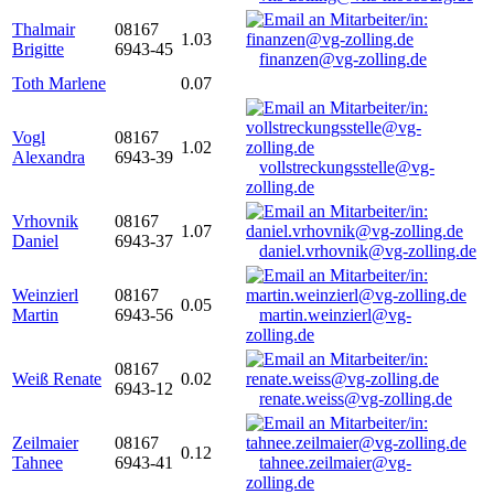
Thalmair
08167
1.03
Brigitte
6943-45
finanzen@vg-zolling.de
Toth Marlene
0.07
Vogl
08167
1.02
Alexandra
6943-39
vollstreckungsstelle@vg-
zolling.de
Vrhovnik
08167
1.07
Daniel
6943-37
daniel.vrhovnik@vg-zolling.de
Weinzierl
08167
0.05
Martin
6943-56
martin.weinzierl@vg-
zolling.de
08167
Weiß Renate
0.02
6943-12
renate.weiss@vg-zolling.de
Zeilmaier
08167
0.12
Tahnee
6943-41
tahnee.zeilmaier@vg-
zolling.de