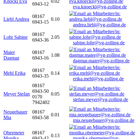
Knöckl Eva
0.02
6943-12
eva.knoeckl@vg-zolling.de
08167
Liebl Andrea
0.10
6943-15
andrea.liebl@vg-zolling.de
08167
Lohr Sabine
2.05
6943-36
sabine.lohr@vg-zolling.de
Maier
08167
1.08
Dagmar
6943-16
dagmar.maier@vg-zolling.de
08167
Mehl Erika
0.14
6943-35
erika.mehl@vg-zolling.de
08167
6943-50
Meyer Stefan
0.05
0170
stefan.meyer@vg-zolling.de
7942402
Neugebauer
08167
0.01
Mia
6943-58
mia.neugebauer@vg-zolling.de
Obermeier
08167
0.13
Monika
6943-42
monika.obermeier@vg-