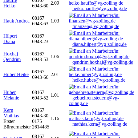
Hauffe
08167
2.09
Heiko
6943-60
heiko.hauffe@vg-zolling.de
08167
Hauk Andrea
1.03
6943-63
finanzen@vg-zolling.de
Hilpert
08167
Diana
6943-23
diana.hilpert@vg-zolling.de
Hoxhaj
08167
1.06
Qendrim
6943-53
qendrim.hoxhaj@vg-zolling.de
08167
Huber Heike
2.01
6943-66
heike.huber@vg-zolling.de
Huber
08167
1.01
Melanie
6943-52
gebuehren.steuern@vg-
zolling.de
Kern
08167
Mathias
6943-30
1.16
Erster
0175
mathias.kern@vg-zolling.de
Bürgermeister
2614485
08167