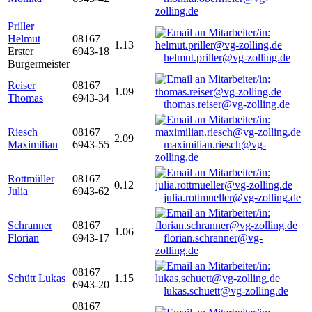
zolling.de
Priller
Helmut
08167
1.13
Erster
6943-18
helmut.priller@vg-zolling.de
Bürgermeister
Reiser
08167
1.09
Thomas
6943-34
thomas.reiser@vg-zolling.de
Riesch
08167
2.09
Maximilian
6943-55
maximilian.riesch@vg-
zolling.de
Rottmüller
08167
0.12
Julia
6943-62
julia.rottmueller@vg-zolling.de
Schranner
08167
1.06
Florian
6943-17
florian.schranner@vg-
zolling.de
08167
Schütt Lukas
1.15
6943-20
lukas.schuett@vg-zolling.de
08167