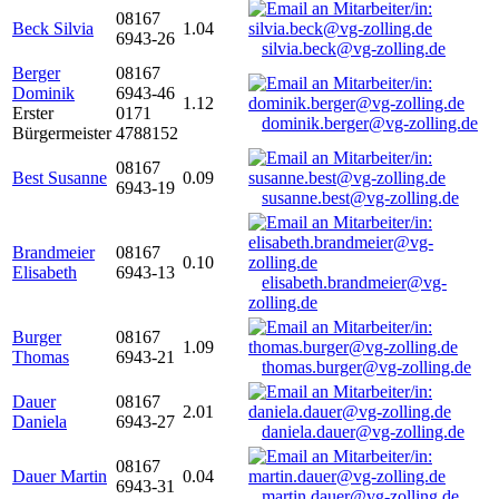
08167
Beck Silvia
1.04
6943-26
silvia.beck@vg-zolling.de
Berger
08167
Dominik
6943-46
1.12
Erster
0171
dominik.berger@vg-zolling.de
Bürgermeister
4788152
08167
Best Susanne
0.09
6943-19
susanne.best@vg-zolling.de
Brandmeier
08167
0.10
Elisabeth
6943-13
elisabeth.brandmeier@vg-
zolling.de
Burger
08167
1.09
Thomas
6943-21
thomas.burger@vg-zolling.de
Dauer
08167
2.01
Daniela
6943-27
daniela.dauer@vg-zolling.de
08167
Dauer Martin
0.04
6943-31
martin.dauer@vg-zolling.de