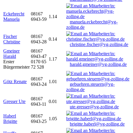
Eckebrecht
08167
1.14
Manuela
6943-59
manuela.eckebrecht@vg-
zolling.de
Fischer
08167
0.14
Christine
6943-28
christine.fischer@vg-zolling.de
Gmeiner
08167
Harald
6943-47
1.17
Erster
0170 65
harald.gmeiner@vg-zolling.de
Bürgermeister
72 528
08167
Götz Renate
1.01
6943-24
gebuehren.steuern@vg-
zolling.de
08167
Gresser Ute
0.01
6943-11
ute.gresser@vg-zolling.de
Haberl
08167
1.05
Brigitte
6943-25
brigitte.haberl@vg-zolling.de