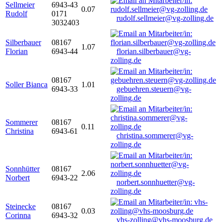
Sellmeier
6943-43
0.07
Rudolf
0171
rudolf.sellmeier@vg-zolling.de
3032403
Silberbauer
08167
1.07
Florian
6943-44
florian.silberbauer@vg-
zolling.de
08167
Soller Bianca
1.01
6943-33
gebuehren.steuern@vg-
zolling.de
Sommerer
08167
0.11
Christina
6943-61
christina.sommerer@vg-
zolling.de
Sonnhütter
08167
2.06
Norbert
6943-22
norbert.sonnhuetter@vg-
zolling.de
Steinecke
08167
0.03
Corinna
6943-32
vhs-zolling@vhs-moosburg.de