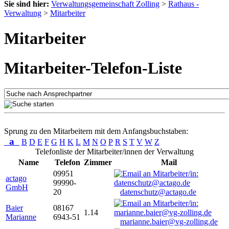
Sie sind hier:
Verwaltungsgemeinschaft Zolling
>
Rathaus -
Verwaltung
>
Mitarbeiter
Mitarbeiter
Mitarbeiter-Telefon-Liste
Sprung zu den Mitarbeitern mit dem Anfangsbuchstaben:
a
B
D
E
F
G
H
K
L
M
N
O
P
R
S
T
V
W
Z
Telefonliste der Mitarbeiter/innen der Verwaltung
Name
Telefon
Zimmer
Mail
09951
actago
99990-
GmbH
20
datenschutz@actago.de
Baier
08167
1.14
Marianne
6943-51
marianne.baier@vg-zolling.de