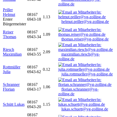
zolling.de
Priller
Helmut
08167
1.13
Erster
6943-18
helmut.priller@vg-zolling.de
Bürgermeister
Reiser
08167
1.09
Thomas
6943-34
thomas.reiser@vg-zolling.de
Riesch
08167
2.09
Maximilian
6943-55
maximilian.riesch@vg-
zolling.de
Rottmüller
08167
0.12
Julia
6943-62
julia.rottmueller@vg-zolling.de
Schranner
08167
1.06
Florian
6943-17
florian.schranner@vg-
zolling.de
08167
Schütt Lukas
1.15
6943-20
lukas.schuett@vg-zolling.de
08167