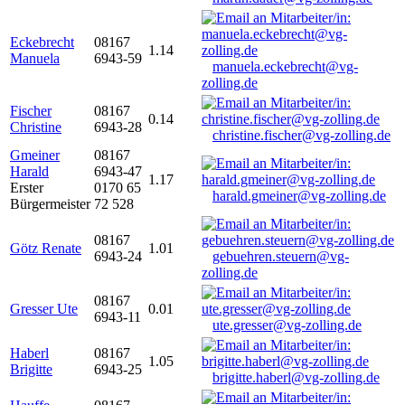
Eckebrecht
08167
1.14
Manuela
6943-59
manuela.eckebrecht@vg-
zolling.de
Fischer
08167
0.14
Christine
6943-28
christine.fischer@vg-zolling.de
Gmeiner
08167
Harald
6943-47
1.17
Erster
0170 65
harald.gmeiner@vg-zolling.de
Bürgermeister
72 528
08167
Götz Renate
1.01
6943-24
gebuehren.steuern@vg-
zolling.de
08167
Gresser Ute
0.01
6943-11
ute.gresser@vg-zolling.de
Haberl
08167
1.05
Brigitte
6943-25
brigitte.haberl@vg-zolling.de