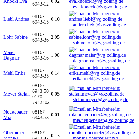
Knöckl Eva
0.02
6943-12
eva.knoeckl@vg-zolling.de
08167
Liebl Andrea
0.10
6943-15
andrea.liebl@vg-zolling.de
08167
Lohr Sabine
2.05
6943-36
sabine.lohr@vg-zolling.de
Maier
08167
1.08
Dagmar
6943-16
dagmar.maier@vg-zolling.de
08167
Mehl Erika
0.14
6943-35
erika.mehl@vg-zolling.de
08167
6943-50
Meyer Stefan
0.05
0170
stefan.meyer@vg-zolling.de
7942402
Neugebauer
08167
0.01
Mia
6943-58
mia.neugebauer@vg-zolling.de
Obermeier
08167
0.13
Monika
6943-42
monika.obermeier@vg-