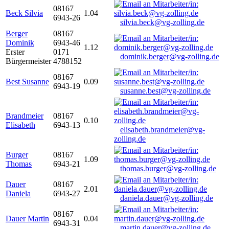
08167
Beck Silvia
1.04
6943-26
silvia.beck@vg-zolling.de
Berger
08167
Dominik
6943-46
1.12
Erster
0171
dominik.berger@vg-zolling.de
Bürgermeister
4788152
08167
Best Susanne
0.09
6943-19
susanne.best@vg-zolling.de
Brandmeier
08167
0.10
Elisabeth
6943-13
elisabeth.brandmeier@vg-
zolling.de
Burger
08167
1.09
Thomas
6943-21
thomas.burger@vg-zolling.de
Dauer
08167
2.01
Daniela
6943-27
daniela.dauer@vg-zolling.de
08167
Dauer Martin
0.04
6943-31
martin.dauer@vg-zolling.de