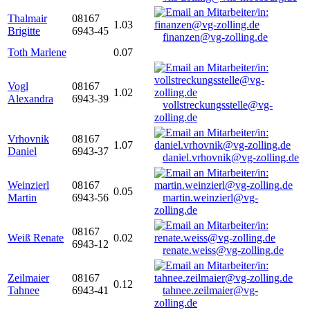
Thalmair
08167
1.03
Brigitte
6943-45
finanzen@vg-zolling.de
Toth Marlene
0.07
Vogl
08167
1.02
Alexandra
6943-39
vollstreckungsstelle@vg-
zolling.de
Vrhovnik
08167
1.07
Daniel
6943-37
daniel.vrhovnik@vg-zolling.de
Weinzierl
08167
0.05
Martin
6943-56
martin.weinzierl@vg-
zolling.de
08167
Weiß Renate
0.02
6943-12
renate.weiss@vg-zolling.de
Zeilmaier
08167
0.12
Tahnee
6943-41
tahnee.zeilmaier@vg-
zolling.de