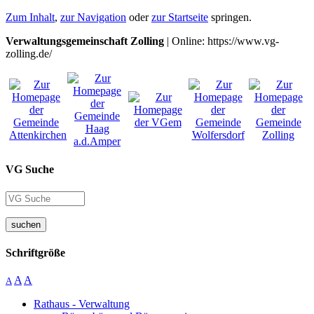
Zum Inhalt
,
zur Navigation
oder
zur Startseite
springen.
Verwaltungsgemeinschaft Zolling
| Online: https://www.vg-
zolling.de/
VG Suche
suchen
Schriftgröße
A
A
A
Rathaus - Verwaltung