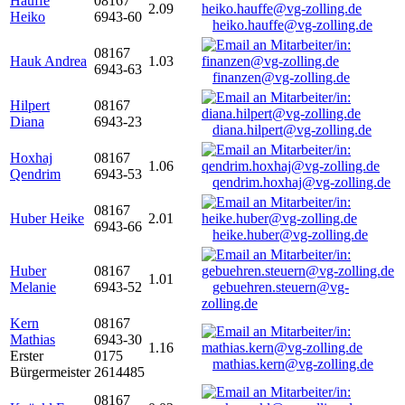
Hauffe
08167
2.09
Heiko
6943-60
heiko.hauffe@vg-zolling.de
08167
Hauk Andrea
1.03
6943-63
finanzen@vg-zolling.de
Hilpert
08167
Diana
6943-23
diana.hilpert@vg-zolling.de
Hoxhaj
08167
1.06
Qendrim
6943-53
qendrim.hoxhaj@vg-zolling.de
08167
Huber Heike
2.01
6943-66
heike.huber@vg-zolling.de
Huber
08167
1.01
Melanie
6943-52
gebuehren.steuern@vg-
zolling.de
Kern
08167
Mathias
6943-30
1.16
Erster
0175
mathias.kern@vg-zolling.de
Bürgermeister
2614485
08167