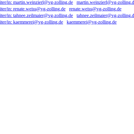
martin.weinzierl@vg-zolling.
renate.weiss@vg-zolling.de
tahnee.zeilmaier@vg-zolling.
kaemmerei@vg-zolling.de