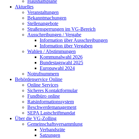
Haushaltspläne
Aktuelles
Veranstaltungen
Bekanntmachungen
Stellenangebote
Straßensperrungen im VG-Bereich
Ausschreibungen / Vergabe
Information über Ausschreibungen
Information über Vergaben
Wahlen / Abstimmungen
Kommunalwahl 2026
Bundestagswahl 2025
Europawahl 2024
Notrufnummern
Behördenservice Online
Online Services
Sicheres Kontaktformular
Fundbüro online
Ratsinformationssystem
Beschwerdemanagement
SEPA Lastschriftmandat
Über die VG-Zolling
Gemeinschaftsversammlung
Verbandsräte
Satzungen