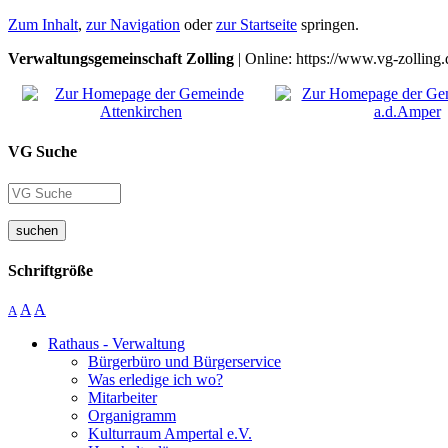
Zum Inhalt
,
zur Navigation
oder
zur Startseite
springen.
Verwaltungsgemeinschaft Zolling
| Online: https://www.vg-zolling.
VG Suche
suchen
Schriftgröße
A
A
A
Rathaus - Verwaltung
Bürgerbüro und Bürgerservice
Was erledige ich wo?
Mitarbeiter
Organigramm
Kulturraum Ampertal e.V.