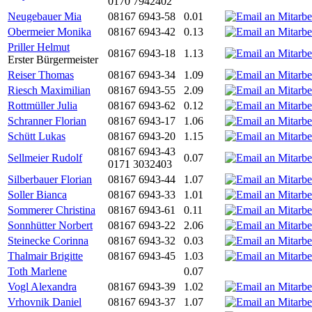
0170 7942402
Neugebauer Mia
08167 6943-58
0.01
Obermeier Monika
08167 6943-42
0.13
Priller Helmut
08167 6943-18
1.13
Erster Bürgermeister
Reiser Thomas
08167 6943-34
1.09
Riesch Maximilian
08167 6943-55
2.09
Rottmüller Julia
08167 6943-62
0.12
Schranner Florian
08167 6943-17
1.06
Schütt Lukas
08167 6943-20
1.15
08167 6943-43
Sellmeier Rudolf
0.07
0171 3032403
Silberbauer Florian
08167 6943-44
1.07
Soller Bianca
08167 6943-33
1.01
Sommerer Christina
08167 6943-61
0.11
Sonnhütter Norbert
08167 6943-22
2.06
Steinecke Corinna
08167 6943-32
0.03
Thalmair Brigitte
08167 6943-45
1.03
Toth Marlene
0.07
Vogl Alexandra
08167 6943-39
1.02
Vrhovnik Daniel
08167 6943-37
1.07