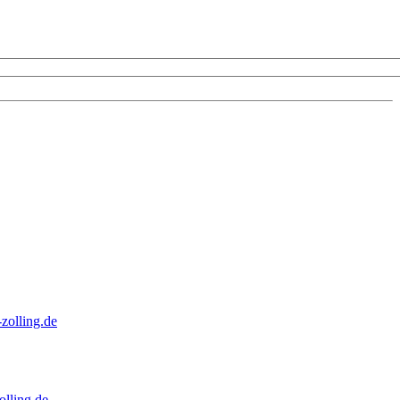
zolling.de
lling.de