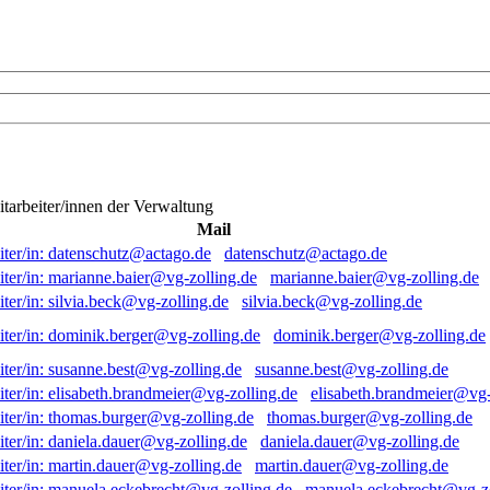
itarbeiter/innen der Verwaltung
Mail
datenschutz@actago.de
marianne.baier@vg-zolling.de
silvia.beck@vg-zolling.de
dominik.berger@vg-zolling.de
susanne.best@vg-zolling.de
elisabeth.brandmeier@vg-
thomas.burger@vg-zolling.de
daniela.dauer@vg-zolling.de
martin.dauer@vg-zolling.de
manuela.eckebrecht@vg-zo