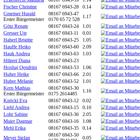
Fischer Christine
08167 6943-28
0.14
Gmeiner Harald
08167 6943-47
1.17
Erster Bürgermeister
0170 65 72 528
Götz Renate
08167 6943-24
1.01
Gresser Ute
08167 6943-11
0.01
Haberl Brigitte
08167 6943-25
1.05
Hauffe Heiko
08167 6943-60
2.09
Hauk Andrea
08167 6943-63
1.03
Hilpert Diana
08167 6943-23
Hoxhaj Qendrim
08167 6943-53
1.06
Huber Heike
08167 6943-66
2.01
Huber Melanie
08167 6943-52
1.01
Kern Mathias
08167 6943-30
1.16
Erster Bürgermeister
0175 2614485
Knöckl Eva
08167 6943-12
0.02
Liebl Andrea
08167 6943-15
0.10
Lohr Sabine
08167 6943-36
2.05
Maier Dagmar
08167 6943-16
1.08
Mehl Erika
08167 6943-35
0.14
08167 6943-50
Meyer Stefan
0.05