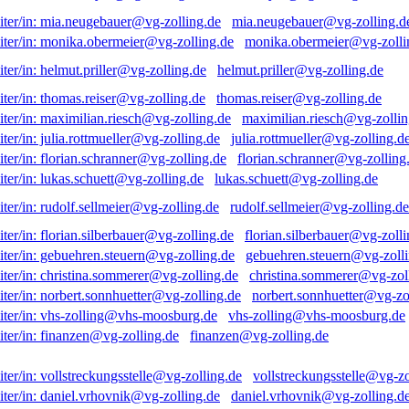
mia.neugebauer@vg-zolling.d
monika.obermeier@vg-zolli
helmut.priller@vg-zolling.de
thomas.reiser@vg-zolling.de
maximilian.riesch@vg-zollin
julia.rottmueller@vg-zolling.d
florian.schranner@vg-zolling
lukas.schuett@vg-zolling.de
rudolf.sellmeier@vg-zolling.de
florian.silberbauer@vg-zolli
gebuehren.steuern@vg-zolli
christina.sommerer@vg-zol
norbert.sonnhuetter@vg-zo
vhs-zolling@vhs-moosburg.de
finanzen@vg-zolling.de
vollstreckungsstelle@vg-zo
daniel.vrhovnik@vg-zolling.d