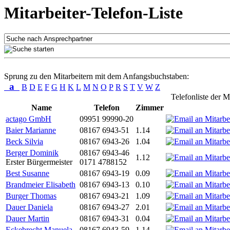
Mitarbeiter-Telefon-Liste
Sprung zu den Mitarbeitern mit dem Anfangsbuchstaben:
a
B
D
E
F
G
H
K
L
M
N
O
P
R
S
T
V
W
Z
Telefonliste der M
Name
Telefon
Zimmer
actago GmbH
09951 99990-20
Baier Marianne
08167 6943-51
1.14
Beck Silvia
08167 6943-26
1.04
Berger Dominik
08167 6943-46
1.12
Erster Bürgermeister
0171 4788152
Best Susanne
08167 6943-19
0.09
Brandmeier Elisabeth
08167 6943-13
0.10
Burger Thomas
08167 6943-21
1.09
Dauer Daniela
08167 6943-27
2.01
Dauer Martin
08167 6943-31
0.04
Eckebrecht Manuela
08167 6943-59
1.14