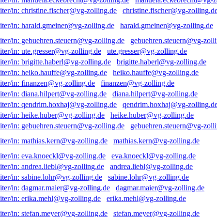
christine.fischer@vg-zolling.d
harald.gmeiner@vg-zolling.de
gebuehren.steuern@vg-zolli
ute.gresser@vg-zolling.de
brigitte.haberl@vg-zolling.de
heiko.hauffe@vg-zolling.de
finanzen@vg-zolling.de
diana.hilpert@vg-zolling.de
qendrim.hoxhaj@vg-zolling.d
heike.huber@vg-zolling.de
gebuehren.steuern@vg-zolli
mathias.kern@vg-zolling.de
eva.knoeckl@vg-zolling.de
andrea.liebl@vg-zolling.de
sabine.lohr@vg-zolling.de
dagmar.maier@vg-zolling.de
erika.mehl@vg-zolling.de
stefan.meyer@vg-zolling.de