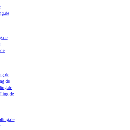
e
ng.de
g.de
e
.de
ng.de
ng.de
ling.de
lling.de
lling.de
e