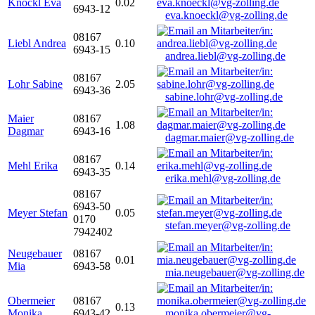
Knöckl Eva
0.02
6943-12
eva.knoeckl@vg-zolling.de
08167
Liebl Andrea
0.10
6943-15
andrea.liebl@vg-zolling.de
08167
Lohr Sabine
2.05
6943-36
sabine.lohr@vg-zolling.de
Maier
08167
1.08
Dagmar
6943-16
dagmar.maier@vg-zolling.de
08167
Mehl Erika
0.14
6943-35
erika.mehl@vg-zolling.de
08167
6943-50
Meyer Stefan
0.05
0170
stefan.meyer@vg-zolling.de
7942402
Neugebauer
08167
0.01
Mia
6943-58
mia.neugebauer@vg-zolling.de
Obermeier
08167
0.13
Monika
6943-42
monika.obermeier@vg-