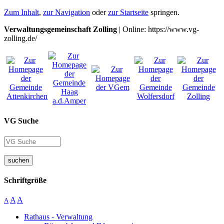
Zum Inhalt
,
zur Navigation
oder
zur Startseite
springen.
Verwaltungsgemeinschaft Zolling
| Online: https://www.vg-
zolling.de/
VG Suche
suchen
Schriftgröße
A
A
A
Rathaus - Verwaltung