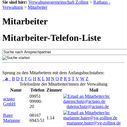
Sie sind hier:
Verwaltungsgemeinschaft Zolling
>
Rathaus -
Verwaltung
>
Mitarbeiter
Mitarbeiter
Mitarbeiter-Telefon-Liste
Sprung zu den Mitarbeitern mit dem Anfangsbuchstaben:
a
B
D
E
F
G
H
K
L
M
N
O
P
R
S
T
V
W
Z
Telefonliste der Mitarbeiter/innen der Verwaltung
Name
Telefon
Zimmer
Mail
09951
actago
99990-
GmbH
20
datenschutz@actago.de
Baier
08167
1.14
Marianne
6943-51
marianne.baier@vg-zolling.de