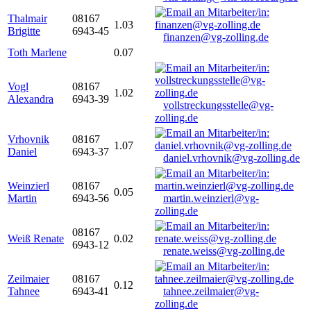
Thalmair
08167
1.03
Brigitte
6943-45
finanzen@vg-zolling.de
Toth Marlene
0.07
Vogl
08167
1.02
Alexandra
6943-39
vollstreckungsstelle@vg-
zolling.de
Vrhovnik
08167
1.07
Daniel
6943-37
daniel.vrhovnik@vg-zolling.de
Weinzierl
08167
0.05
Martin
6943-56
martin.weinzierl@vg-
zolling.de
08167
Weiß Renate
0.02
6943-12
renate.weiss@vg-zolling.de
Zeilmaier
08167
0.12
Tahnee
6943-41
tahnee.zeilmaier@vg-
zolling.de