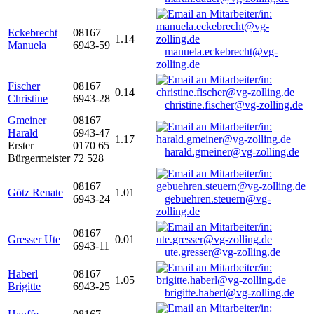
Eckebrecht
08167
1.14
Manuela
6943-59
manuela.eckebrecht@vg-
zolling.de
Fischer
08167
0.14
Christine
6943-28
christine.fischer@vg-zolling.de
Gmeiner
08167
Harald
6943-47
1.17
Erster
0170 65
harald.gmeiner@vg-zolling.de
Bürgermeister
72 528
08167
Götz Renate
1.01
6943-24
gebuehren.steuern@vg-
zolling.de
08167
Gresser Ute
0.01
6943-11
ute.gresser@vg-zolling.de
Haberl
08167
1.05
Brigitte
6943-25
brigitte.haberl@vg-zolling.de