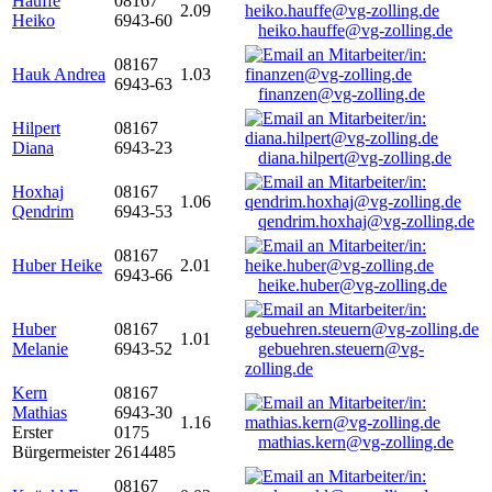
Hauffe
08167
2.09
Heiko
6943-60
heiko.hauffe@vg-zolling.de
08167
Hauk Andrea
1.03
6943-63
finanzen@vg-zolling.de
Hilpert
08167
Diana
6943-23
diana.hilpert@vg-zolling.de
Hoxhaj
08167
1.06
Qendrim
6943-53
qendrim.hoxhaj@vg-zolling.de
08167
Huber Heike
2.01
6943-66
heike.huber@vg-zolling.de
Huber
08167
1.01
Melanie
6943-52
gebuehren.steuern@vg-
zolling.de
Kern
08167
Mathias
6943-30
1.16
Erster
0175
mathias.kern@vg-zolling.de
Bürgermeister
2614485
08167