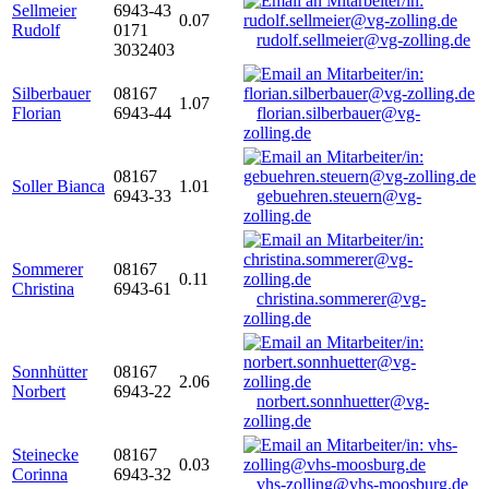
Sellmeier
6943-43
0.07
Rudolf
0171
rudolf.sellmeier@vg-zolling.de
3032403
Silberbauer
08167
1.07
Florian
6943-44
florian.silberbauer@vg-
zolling.de
08167
Soller Bianca
1.01
6943-33
gebuehren.steuern@vg-
zolling.de
Sommerer
08167
0.11
Christina
6943-61
christina.sommerer@vg-
zolling.de
Sonnhütter
08167
2.06
Norbert
6943-22
norbert.sonnhuetter@vg-
zolling.de
Steinecke
08167
0.03
Corinna
6943-32
vhs-zolling@vhs-moosburg.de