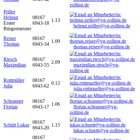
zolling.de
Priller
Helmut
08167
1.13
Erster
6943-18
helmut.priller@vg-zolling.de
Bürgermeister
Reiser
08167
1.09
Thomas
6943-34
thomas.reiser@vg-zolling.de
Riesch
08167
2.09
Maximilian
6943-55
maximilian.riesch@vg-
zolling.de
Rottmüller
08167
0.12
Julia
6943-62
julia.rottmueller@vg-zolling.de
Schranner
08167
1.06
Florian
6943-17
florian.schranner@vg-
zolling.de
08167
Schütt Lukas
1.15
6943-20
lukas.schuett@vg-zolling.de
08167