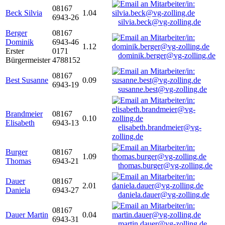
08167
Beck Silvia
1.04
6943-26
silvia.beck@vg-zolling.de
Berger
08167
Dominik
6943-46
1.12
Erster
0171
dominik.berger@vg-zolling.de
Bürgermeister
4788152
08167
Best Susanne
0.09
6943-19
susanne.best@vg-zolling.de
Brandmeier
08167
0.10
Elisabeth
6943-13
elisabeth.brandmeier@vg-
zolling.de
Burger
08167
1.09
Thomas
6943-21
thomas.burger@vg-zolling.de
Dauer
08167
2.01
Daniela
6943-27
daniela.dauer@vg-zolling.de
08167
Dauer Martin
0.04
6943-31
martin.dauer@vg-zolling.de