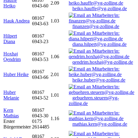
Hauffe
08167
2.09
Heiko
6943-60
heiko.hauffe@vg-zolling.de
08167
Hauk Andrea
1.03
6943-63
finanzen@vg-zolling.de
Hilpert
08167
Diana
6943-23
diana.hilpert@vg-zolling.de
Hoxhaj
08167
1.06
Qendrim
6943-53
qendrim.hoxhaj@vg-zolling.de
08167
Huber Heike
2.01
6943-66
heike.huber@vg-zolling.de
Huber
08167
1.01
Melanie
6943-52
gebuehren.steuern@vg-
zolling.de
Kern
08167
Mathias
6943-30
1.16
Erster
0175
mathias.kern@vg-zolling.de
Bürgermeister
2614485
08167