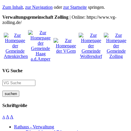
Zum Inhalt
,
zur Navigation
oder
zur Startseite
springen.
Verwaltungsgemeinschaft Zolling
| Online: https://www.vg-
zolling.de/
VG Suche
suchen
Schriftgröße
A
A
A
Rathaus - Verwaltung