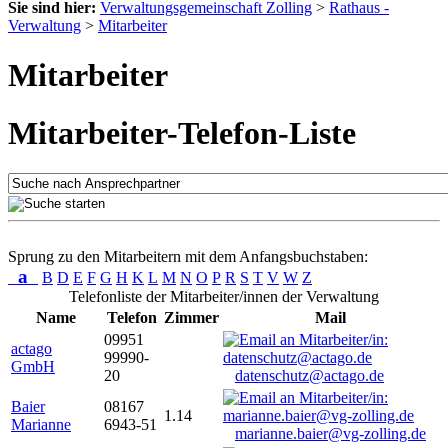
Sie sind hier:
Verwaltungsgemeinschaft Zolling
>
Rathaus -
Verwaltung
>
Mitarbeiter
Mitarbeiter
Mitarbeiter-Telefon-Liste
Sprung zu den Mitarbeitern mit dem Anfangsbuchstaben:
a
B
D
E
F
G
H
K
L
M
N
O
P
R
S
T
V
W
Z
Telefonliste der Mitarbeiter/innen der Verwaltung
Name
Telefon
Zimmer
Mail
09951
actago
99990-
GmbH
20
datenschutz@actago.de
Baier
08167
1.14
Marianne
6943-51
marianne.baier@vg-zolling.de