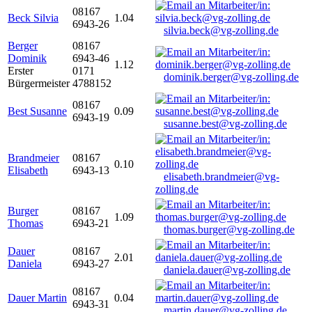
08167
Beck Silvia
1.04
6943-26
silvia.beck@vg-zolling.de
Berger
08167
Dominik
6943-46
1.12
Erster
0171
dominik.berger@vg-zolling.de
Bürgermeister
4788152
08167
Best Susanne
0.09
6943-19
susanne.best@vg-zolling.de
Brandmeier
08167
0.10
Elisabeth
6943-13
elisabeth.brandmeier@vg-
zolling.de
Burger
08167
1.09
Thomas
6943-21
thomas.burger@vg-zolling.de
Dauer
08167
2.01
Daniela
6943-27
daniela.dauer@vg-zolling.de
08167
Dauer Martin
0.04
6943-31
martin.dauer@vg-zolling.de