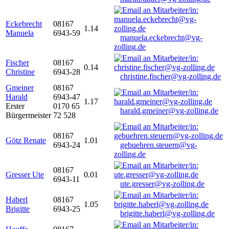
Eckebrecht
08167
1.14
Manuela
6943-59
manuela.eckebrecht@vg-
zolling.de
Fischer
08167
0.14
Christine
6943-28
christine.fischer@vg-zolling.de
Gmeiner
08167
Harald
6943-47
1.17
Erster
0170 65
harald.gmeiner@vg-zolling.de
Bürgermeister
72 528
08167
Götz Renate
1.01
6943-24
gebuehren.steuern@vg-
zolling.de
08167
Gresser Ute
0.01
6943-11
ute.gresser@vg-zolling.de
Haberl
08167
1.05
Brigitte
6943-25
brigitte.haberl@vg-zolling.de