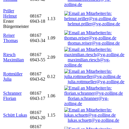
zolling.de
Priller
Helmut
08167
1.13
Erster
6943-18
helmut.priller@vg-zolling.de
Bürgermeister
Reiser
08167
1.09
Thomas
6943-34
thomas.reiser@vg-zolling.de
Riesch
08167
2.09
Maximilian
6943-55
maximilian.riesch@vg-
zolling.de
Rottmüller
08167
0.12
Julia
6943-62
julia.rottmueller@vg-zolling.de
Schranner
08167
1.06
Florian
6943-17
florian.schranner@vg-
zolling.de
08167
Schütt Lukas
1.15
6943-20
lukas.schuett@vg-zolling.de
08167