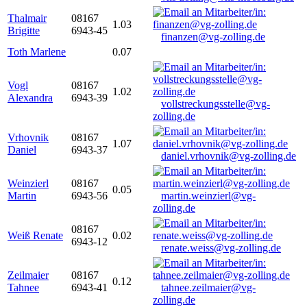
Thalmair
08167
1.03
Brigitte
6943-45
finanzen@vg-zolling.de
Toth Marlene
0.07
Vogl
08167
1.02
Alexandra
6943-39
vollstreckungsstelle@vg-
zolling.de
Vrhovnik
08167
1.07
Daniel
6943-37
daniel.vrhovnik@vg-zolling.de
Weinzierl
08167
0.05
Martin
6943-56
martin.weinzierl@vg-
zolling.de
08167
Weiß Renate
0.02
6943-12
renate.weiss@vg-zolling.de
Zeilmaier
08167
0.12
Tahnee
6943-41
tahnee.zeilmaier@vg-
zolling.de