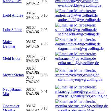
Knöckl Eva
0.02
6943-12
eva.knoeckl@vg-zolling.de
08167
Liebl Andrea
0.10
6943-15
andrea.liebl@vg-zolling.de
08167
Lohr Sabine
2.05
6943-36
sabine.lohr@vg-zolling.de
Maier
08167
1.08
Dagmar
6943-16
dagmar.maier@vg-zolling.de
08167
Mehl Erika
0.14
6943-35
erika.mehl@vg-zolling.de
08167
6943-50
Meyer Stefan
0.05
0170
stefan.meyer@vg-zolling.de
7942402
Neugebauer
08167
0.01
Mia
6943-58
mia.neugebauer@vg-zolling.de
Obermeier
08167
0.13
Monika
6943-42
monika.obermeier@vg-