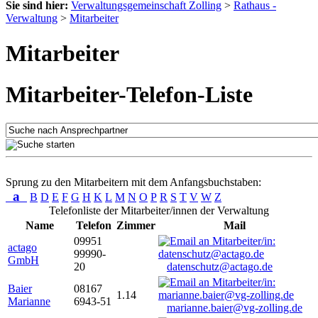
Sie sind hier:
Verwaltungsgemeinschaft Zolling
>
Rathaus -
Verwaltung
>
Mitarbeiter
Mitarbeiter
Mitarbeiter-Telefon-Liste
Sprung zu den Mitarbeitern mit dem Anfangsbuchstaben:
a
B
D
E
F
G
H
K
L
M
N
O
P
R
S
T
V
W
Z
Telefonliste der Mitarbeiter/innen der Verwaltung
Name
Telefon
Zimmer
Mail
09951
actago
99990-
GmbH
20
datenschutz@actago.de
Baier
08167
1.14
Marianne
6943-51
marianne.baier@vg-zolling.de