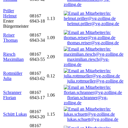
zolling.de
Priller
Helmut
08167
1.13
Erster
6943-18
helmut.priller@vg-zolling.de
Bürgermeister
Reiser
08167
1.09
Thomas
6943-34
thomas.reiser@vg-zolling.de
Riesch
08167
2.09
Maximilian
6943-55
maximilian.riesch@vg-
zolling.de
Rottmüller
08167
0.12
Julia
6943-62
julia.rottmueller@vg-zolling.de
Schranner
08167
1.06
Florian
6943-17
florian.schranner@vg-
zolling.de
08167
Schütt Lukas
1.15
6943-20
lukas.schuett@vg-zolling.de
08167