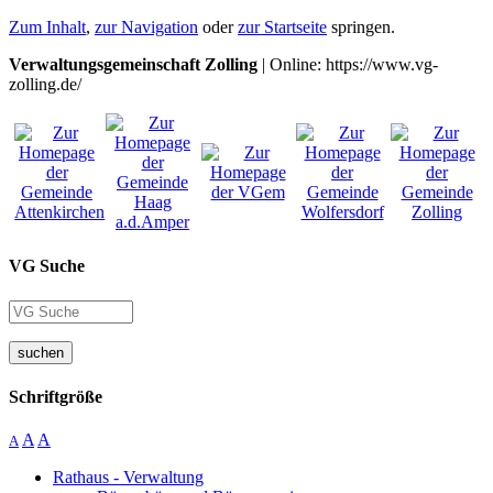
Zum Inhalt
,
zur Navigation
oder
zur Startseite
springen.
Verwaltungsgemeinschaft Zolling
| Online: https://www.vg-
zolling.de/
VG Suche
suchen
Schriftgröße
A
A
A
Rathaus - Verwaltung