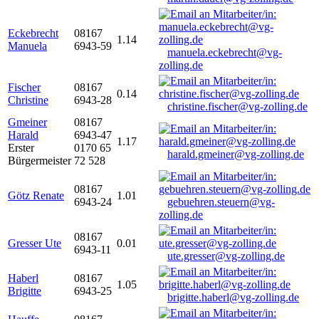
Eckebrecht
08167
1.14
Manuela
6943-59
manuela.eckebrecht@vg-
zolling.de
Fischer
08167
0.14
Christine
6943-28
christine.fischer@vg-zolling.de
Gmeiner
08167
Harald
6943-47
1.17
Erster
0170 65
harald.gmeiner@vg-zolling.de
Bürgermeister
72 528
08167
Götz Renate
1.01
6943-24
gebuehren.steuern@vg-
zolling.de
08167
Gresser Ute
0.01
6943-11
ute.gresser@vg-zolling.de
Haberl
08167
1.05
Brigitte
6943-25
brigitte.haberl@vg-zolling.de