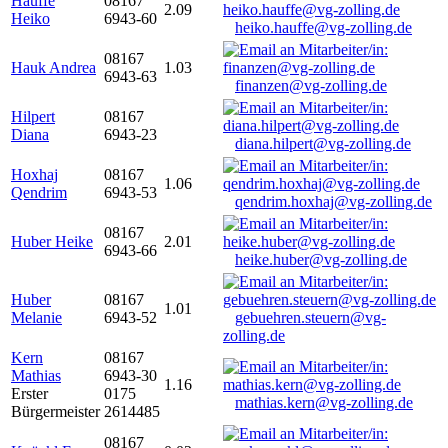
Hauffe
08167
2.09
Heiko
6943-60
heiko.hauffe@vg-zolling.de
08167
Hauk Andrea
1.03
6943-63
finanzen@vg-zolling.de
Hilpert
08167
Diana
6943-23
diana.hilpert@vg-zolling.de
Hoxhaj
08167
1.06
Qendrim
6943-53
qendrim.hoxhaj@vg-zolling.de
08167
Huber Heike
2.01
6943-66
heike.huber@vg-zolling.de
Huber
08167
1.01
Melanie
6943-52
gebuehren.steuern@vg-
zolling.de
Kern
08167
Mathias
6943-30
1.16
Erster
0175
mathias.kern@vg-zolling.de
Bürgermeister
2614485
08167