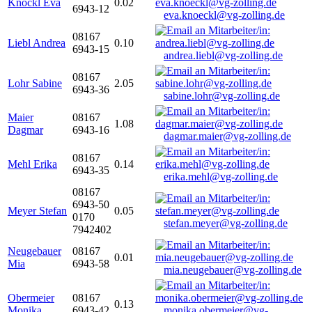
Knöckl Eva
0.02
6943-12
eva.knoeckl@vg-zolling.de
08167
Liebl Andrea
0.10
6943-15
andrea.liebl@vg-zolling.de
08167
Lohr Sabine
2.05
6943-36
sabine.lohr@vg-zolling.de
Maier
08167
1.08
Dagmar
6943-16
dagmar.maier@vg-zolling.de
08167
Mehl Erika
0.14
6943-35
erika.mehl@vg-zolling.de
08167
6943-50
Meyer Stefan
0.05
0170
stefan.meyer@vg-zolling.de
7942402
Neugebauer
08167
0.01
Mia
6943-58
mia.neugebauer@vg-zolling.de
Obermeier
08167
0.13
Monika
6943-42
monika.obermeier@vg-