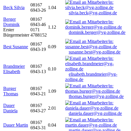
08167
Beck Silvia
1.04
6943-26
silvia.beck@vg-zolling.de
Berger
08167
Dominik
6943-46
1.12
Erster
0171
dominik.berger@vg-zolling.de
Bürgermeister
4788152
08167
Best Susanne
0.09
6943-19
susanne.best@vg-zolling.de
Brandmeier
08167
0.10
Elisabeth
6943-13
elisabeth.brandmeier@vg-
zolling.de
Burger
08167
1.09
Thomas
6943-21
thomas.burger@vg-zolling.de
Dauer
08167
2.01
Daniela
6943-27
daniela.dauer@vg-zolling.de
08167
Dauer Martin
0.04
6943-31
martin.dauer@vg-zolling.de