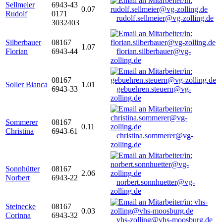
Sellmeier
6943-43
0.07
Rudolf
0171
rudolf.sellmeier@vg-zolling.de
3032403
Silberbauer
08167
1.07
Florian
6943-44
florian.silberbauer@vg-
zolling.de
08167
Soller Bianca
1.01
6943-33
gebuehren.steuern@vg-
zolling.de
Sommerer
08167
0.11
Christina
6943-61
christina.sommerer@vg-
zolling.de
Sonnhütter
08167
2.06
Norbert
6943-22
norbert.sonnhuetter@vg-
zolling.de
Steinecke
08167
0.03
Corinna
6943-32
vhs-zolling@vhs-moosburg.de