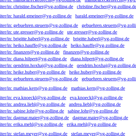
christine.fischer@vg-zolling.d
harald.gmeiner@vg-zolling.de
gebuehren.steuern@vg-zolli
ute.gresser@vg-zolling.de
brigitte.haberl@vg-zolling.de
heiko.hauffe@vg-zolling.de
finanzen@vg-zolling.de
diana.hilpert@vg-zolling.de
qendrim.hoxhaj@vg-zolling.d
heike.huber@vg-zolling.de
gebuehren.steuern@vg-zolli
mathias.kern@vg-zolling.de
eva.knoeckl@vg-zolling.de
andrea.liebl@vg-zolling.de
sabine.lohr@vg-zolling.de
dagmar.maier@vg-zolling.de
erika.mehl@vg-zolling.de
stefan.meyer@vg-zolling.de