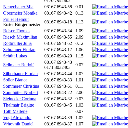
0170 7942402
Neugebauer Mia
08167 6943-58
0.01
Obermeier Monika
08167 6943-42
0.13
Priller Helmut
08167 6943-18
1.13
Erster Bürgermeister
Reiser Thomas
08167 6943-34
1.09
Riesch Maximilian
08167 6943-55
2.09
Rottmüller Julia
08167 6943-62
0.12
Schranner Florian
08167 6943-17
1.06
Schütt Lukas
08167 6943-20
1.15
08167 6943-43
Sellmeier Rudolf
0.07
0171 3032403
Silberbauer Florian
08167 6943-44
1.07
Soller Bianca
08167 6943-33
1.01
Sommerer Christina
08167 6943-61
0.11
Sonnhütter Norbert
08167 6943-22
2.06
Steinecke Corinna
08167 6943-32
0.03
Thalmair Brigitte
08167 6943-45
1.03
Toth Marlene
0.07
Vogl Alexandra
08167 6943-39
1.02
Vrhovnik Daniel
08167 6943-37
1.07