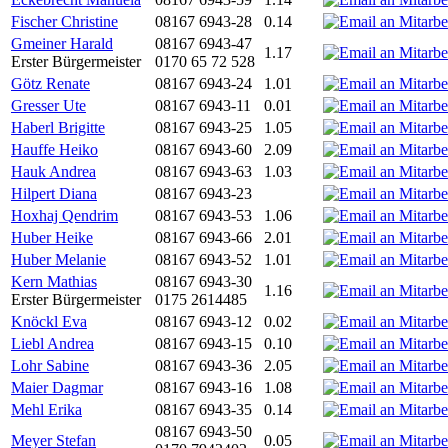
Fischer Christine
08167 6943-28
0.14
Gmeiner Harald
08167 6943-47
1.17
Erster Bürgermeister
0170 65 72 528
Götz Renate
08167 6943-24
1.01
Gresser Ute
08167 6943-11
0.01
Haberl Brigitte
08167 6943-25
1.05
Hauffe Heiko
08167 6943-60
2.09
Hauk Andrea
08167 6943-63
1.03
Hilpert Diana
08167 6943-23
Hoxhaj Qendrim
08167 6943-53
1.06
Huber Heike
08167 6943-66
2.01
Huber Melanie
08167 6943-52
1.01
Kern Mathias
08167 6943-30
1.16
Erster Bürgermeister
0175 2614485
Knöckl Eva
08167 6943-12
0.02
Liebl Andrea
08167 6943-15
0.10
Lohr Sabine
08167 6943-36
2.05
Maier Dagmar
08167 6943-16
1.08
Mehl Erika
08167 6943-35
0.14
08167 6943-50
Meyer Stefan
0.05