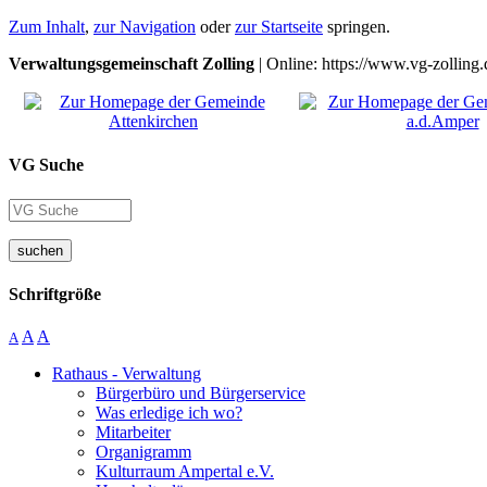
Zum Inhalt
,
zur Navigation
oder
zur Startseite
springen.
Verwaltungsgemeinschaft Zolling
| Online: https://www.vg-zolling.
VG Suche
suchen
Schriftgröße
A
A
A
Rathaus - Verwaltung
Bürgerbüro und Bürgerservice
Was erledige ich wo?
Mitarbeiter
Organigramm
Kulturraum Ampertal e.V.