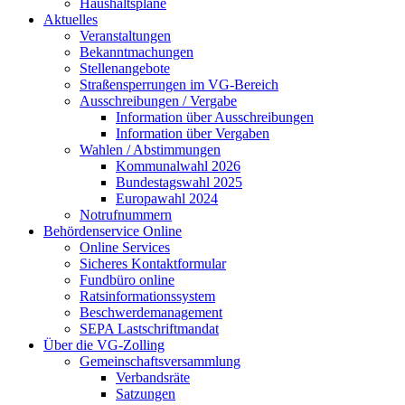
Haushaltspläne
Aktuelles
Veranstaltungen
Bekanntmachungen
Stellenangebote
Straßensperrungen im VG-Bereich
Ausschreibungen / Vergabe
Information über Ausschreibungen
Information über Vergaben
Wahlen / Abstimmungen
Kommunalwahl 2026
Bundestagswahl 2025
Europawahl 2024
Notrufnummern
Behördenservice Online
Online Services
Sicheres Kontaktformular
Fundbüro online
Ratsinformationssystem
Beschwerdemanagement
SEPA Lastschriftmandat
Über die VG-Zolling
Gemeinschaftsversammlung
Verbandsräte
Satzungen