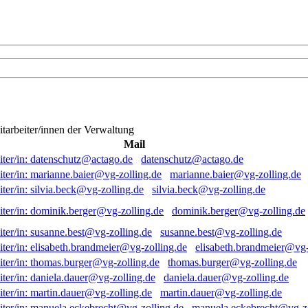
itarbeiter/innen der Verwaltung
Mail
datenschutz@actago.de
marianne.baier@vg-zolling.de
silvia.beck@vg-zolling.de
dominik.berger@vg-zolling.de
susanne.best@vg-zolling.de
elisabeth.brandmeier@vg-
thomas.burger@vg-zolling.de
daniela.dauer@vg-zolling.de
martin.dauer@vg-zolling.de
manuela.eckebrecht@vg-zo