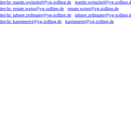
martin.weinzierl@vg-zolling.
renate.weiss@vg-zolling.de
tahnee.zeilmaier@vg-zolling.
kaemmerei@vg-zolling.de