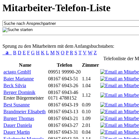
Mitarbeiter-Telefon-Liste
Sprung zu den Mitarbeitern mit dem Anfangsbuchstaben:
a
B
D
E
F
G
H
K
L
M
N
O
P
R
S
T
V
W
Z
Telefonliste der M
Name
Telefon
Zimmer
actago GmbH
09951 99990-20
Baier Marianne
08167 6943-51
1.14
Beck Silvia
08167 6943-26
1.04
Berger Dominik
08167 6943-46
1.12
Erster Bürgermeister
0171 4788152
Best Susanne
08167 6943-19
0.09
Brandmeier Elisabeth
08167 6943-13
0.10
Burger Thomas
08167 6943-21
1.09
Dauer Daniela
08167 6943-27
2.01
Dauer Martin
08167 6943-31
0.04
Eckebrecht Manuela
08167 6943-59
1.14