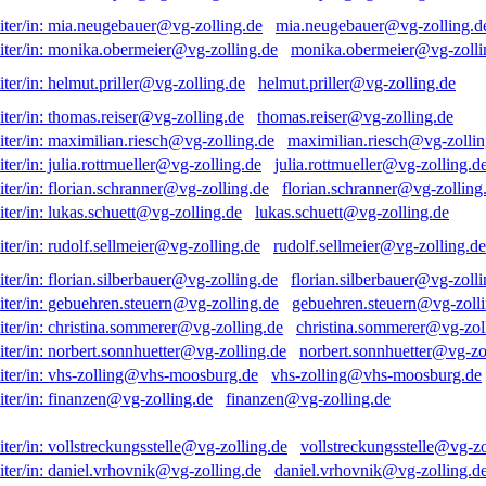
mia.neugebauer@vg-zolling.d
monika.obermeier@vg-zolli
helmut.priller@vg-zolling.de
thomas.reiser@vg-zolling.de
maximilian.riesch@vg-zollin
julia.rottmueller@vg-zolling.d
florian.schranner@vg-zolling
lukas.schuett@vg-zolling.de
rudolf.sellmeier@vg-zolling.de
florian.silberbauer@vg-zolli
gebuehren.steuern@vg-zolli
christina.sommerer@vg-zol
norbert.sonnhuetter@vg-zo
vhs-zolling@vhs-moosburg.de
finanzen@vg-zolling.de
vollstreckungsstelle@vg-zo
daniel.vrhovnik@vg-zolling.d