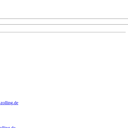
zolling.de
lling.de