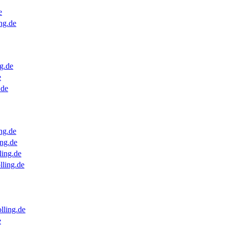
e
ng.de
g.de
e
.de
ng.de
ng.de
ling.de
lling.de
lling.de
e