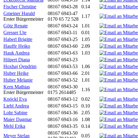
Fischer Christine
08167 6943-28
0.14
Gmeiner Harald
08167 6943-47
1.17
Erster Bürgermeister
0170 65 72 528
Götz Renate
08167 6943-24
1.01
Gresser Ute
08167 6943-11
0.01
Haberl Brigitte
08167 6943-25
1.05
Hauffe Heiko
08167 6943-60
2.09
Hauk Andrea
08167 6943-63
1.03
Hilpert Diana
08167 6943-23
Hoxhaj Qendrim
08167 6943-53
1.06
Huber Heike
08167 6943-66
2.01
Huber Melanie
08167 6943-52
1.01
Kern Mathias
08167 6943-30
1.16
Erster Bürgermeister
0175 2614485
Knöckl Eva
08167 6943-12
0.02
Liebl Andrea
08167 6943-15
0.10
Lohr Sabine
08167 6943-36
2.05
Maier Dagmar
08167 6943-16
1.08
Mehl Erika
08167 6943-35
0.14
08167 6943-50
Meyer Stefan
0.05