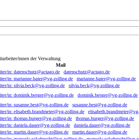
itarbeiter/innen der Verwaltung
Mail
datenschutz@actago.de
marianne.baier@vg-zolling.de
silvia.beck@vg-zolling.de
dominik.berger@vg-zolling.de
susanne.best@vg-zolling.de
elisabeth.brandmeier@vg-
thomas.burger@vg-zolling.de
daniela.dauer@vg-zolling.de
martin.dauer@vg-zolling.de
manuela.eckebrecht@vg-zo