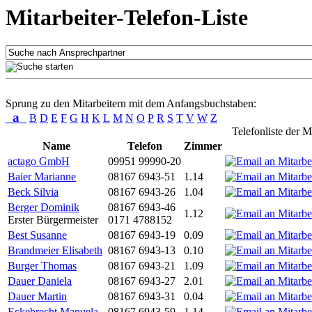
Mitarbeiter-Telefon-Liste
Sprung zu den Mitarbeitern mit dem Anfangsbuchstaben:
a
B
D
E
F
G
H
K
L
M
N
O
P
R
S
T
V
W
Z
Telefonliste der M
Name
Telefon
Zimmer
actago GmbH
09951 99990-20
Baier Marianne
08167 6943-51
1.14
Beck Silvia
08167 6943-26
1.04
Berger Dominik
08167 6943-46
1.12
Erster Bürgermeister
0171 4788152
Best Susanne
08167 6943-19
0.09
Brandmeier Elisabeth
08167 6943-13
0.10
Burger Thomas
08167 6943-21
1.09
Dauer Daniela
08167 6943-27
2.01
Dauer Martin
08167 6943-31
0.04
Eckebrecht Manuela
08167 6943-59
1.14