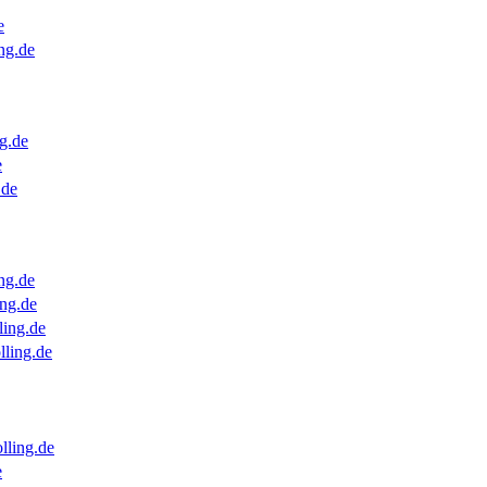
e
ng.de
g.de
e
.de
ng.de
ng.de
ling.de
lling.de
lling.de
e