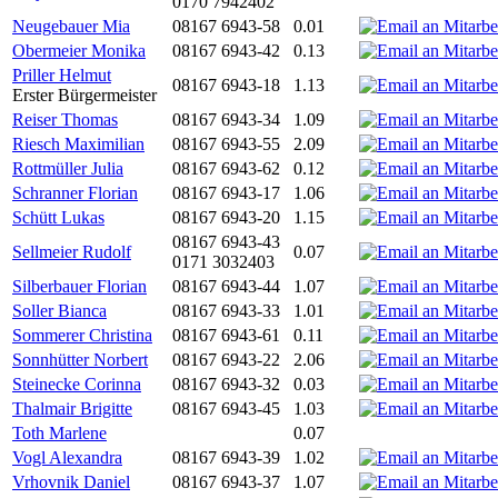
0170 7942402
Neugebauer Mia
08167 6943-58
0.01
Obermeier Monika
08167 6943-42
0.13
Priller Helmut
08167 6943-18
1.13
Erster Bürgermeister
Reiser Thomas
08167 6943-34
1.09
Riesch Maximilian
08167 6943-55
2.09
Rottmüller Julia
08167 6943-62
0.12
Schranner Florian
08167 6943-17
1.06
Schütt Lukas
08167 6943-20
1.15
08167 6943-43
Sellmeier Rudolf
0.07
0171 3032403
Silberbauer Florian
08167 6943-44
1.07
Soller Bianca
08167 6943-33
1.01
Sommerer Christina
08167 6943-61
0.11
Sonnhütter Norbert
08167 6943-22
2.06
Steinecke Corinna
08167 6943-32
0.03
Thalmair Brigitte
08167 6943-45
1.03
Toth Marlene
0.07
Vogl Alexandra
08167 6943-39
1.02
Vrhovnik Daniel
08167 6943-37
1.07