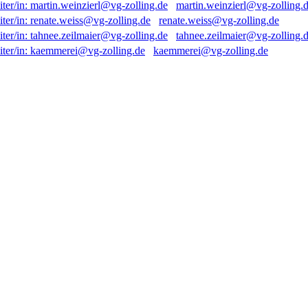
martin.weinzierl@vg-zolling.
renate.weiss@vg-zolling.de
tahnee.zeilmaier@vg-zolling.
kaemmerei@vg-zolling.de