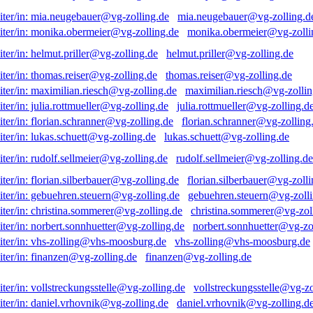
mia.neugebauer@vg-zolling.d
monika.obermeier@vg-zolli
helmut.priller@vg-zolling.de
thomas.reiser@vg-zolling.de
maximilian.riesch@vg-zollin
julia.rottmueller@vg-zolling.d
florian.schranner@vg-zolling
lukas.schuett@vg-zolling.de
rudolf.sellmeier@vg-zolling.de
florian.silberbauer@vg-zolli
gebuehren.steuern@vg-zolli
christina.sommerer@vg-zol
norbert.sonnhuetter@vg-zo
vhs-zolling@vhs-moosburg.de
finanzen@vg-zolling.de
vollstreckungsstelle@vg-zo
daniel.vrhovnik@vg-zolling.d