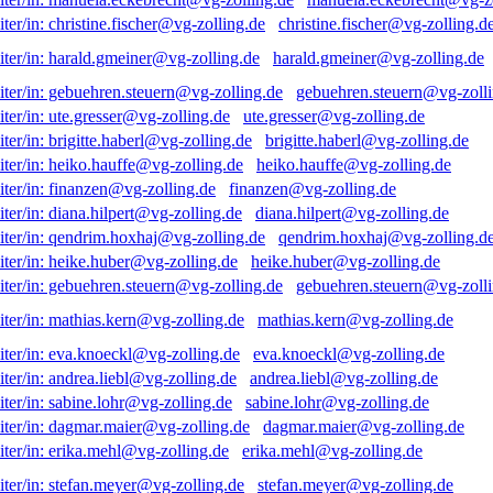
christine.fischer@vg-zolling.d
harald.gmeiner@vg-zolling.de
gebuehren.steuern@vg-zolli
ute.gresser@vg-zolling.de
brigitte.haberl@vg-zolling.de
heiko.hauffe@vg-zolling.de
finanzen@vg-zolling.de
diana.hilpert@vg-zolling.de
qendrim.hoxhaj@vg-zolling.d
heike.huber@vg-zolling.de
gebuehren.steuern@vg-zolli
mathias.kern@vg-zolling.de
eva.knoeckl@vg-zolling.de
andrea.liebl@vg-zolling.de
sabine.lohr@vg-zolling.de
dagmar.maier@vg-zolling.de
erika.mehl@vg-zolling.de
stefan.meyer@vg-zolling.de