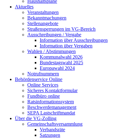
Haushaltspläne
Aktuelles
Veranstaltungen
Bekanntmachungen
Stellenangebote
Straßensperrungen im VG-Bereich
Ausschreibungen / Vergabe
Information über Ausschreibungen
Information über Vergaben
Wahlen / Abstimmungen
Kommunalwahl 2026
Bundestagswahl 2025
Europawahl 2024
Notrufnummern
Behördenservice Online
Online Services
Sicheres Kontaktformular
Fundbüro online
Ratsinformationssystem
Beschwerdemanagement
SEPA Lastschriftmandat
Über die VG-Zolling
Gemeinschaftsversammlung
Verbandsräte
Satzungen