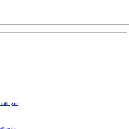
zolling.de
lling.de