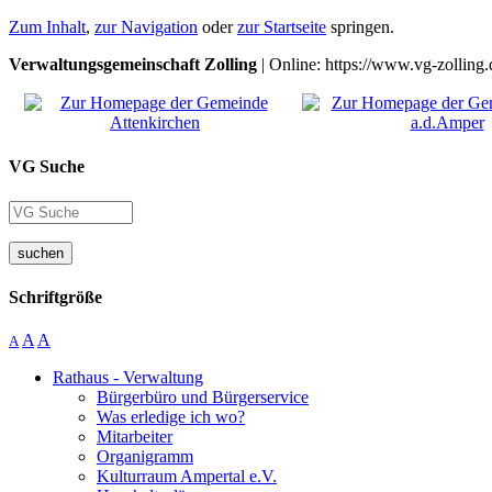
Zum Inhalt
,
zur Navigation
oder
zur Startseite
springen.
Verwaltungsgemeinschaft Zolling
| Online: https://www.vg-zolling.
VG Suche
suchen
Schriftgröße
A
A
A
Rathaus - Verwaltung
Bürgerbüro und Bürgerservice
Was erledige ich wo?
Mitarbeiter
Organigramm
Kulturraum Ampertal e.V.