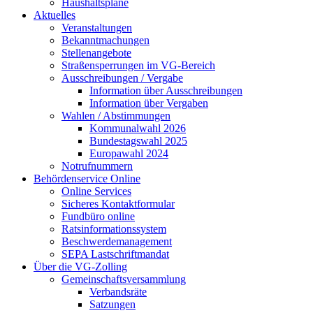
Haushaltspläne
Aktuelles
Veranstaltungen
Bekanntmachungen
Stellenangebote
Straßensperrungen im VG-Bereich
Ausschreibungen / Vergabe
Information über Ausschreibungen
Information über Vergaben
Wahlen / Abstimmungen
Kommunalwahl 2026
Bundestagswahl 2025
Europawahl 2024
Notrufnummern
Behördenservice Online
Online Services
Sicheres Kontaktformular
Fundbüro online
Ratsinformationssystem
Beschwerdemanagement
SEPA Lastschriftmandat
Über die VG-Zolling
Gemeinschaftsversammlung
Verbandsräte
Satzungen