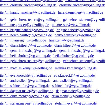
christine.fischer@vg-zolling.d
harald.gmeiner@vg-zolling.de
gebuehren.steuern@vg-zolli
ute.gresser@vg-zolling.de
brigitte.haberl@vg-zolling.de
heiko.hauffe@vg-zolling.de
finanzen@vg-zolling.de
diana.hilpert@vg-zolling.de
qendrim.hoxhaj@vg-zolling.d
heike.huber@vg-zolling.de
gebuehren.steuern@vg-zolli
mathias.kern@vg-zolling.de
eva.knoeckl@vg-zolling.de
andrea.liebl@vg-zolling.de
sabine.lohr@vg-zolling.de
dagmar.maier@vg-zolling.de
erika.mehl@vg-zolling.de
stefan.meyer@vg-zolling.de