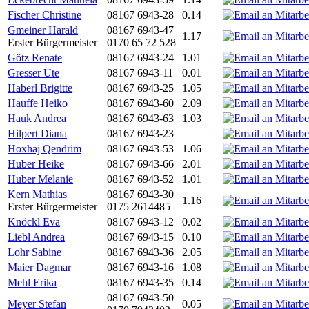
Fischer Christine
08167 6943-28
0.14
Gmeiner Harald
08167 6943-47
1.17
Erster Bürgermeister
0170 65 72 528
Götz Renate
08167 6943-24
1.01
Gresser Ute
08167 6943-11
0.01
Haberl Brigitte
08167 6943-25
1.05
Hauffe Heiko
08167 6943-60
2.09
Hauk Andrea
08167 6943-63
1.03
Hilpert Diana
08167 6943-23
Hoxhaj Qendrim
08167 6943-53
1.06
Huber Heike
08167 6943-66
2.01
Huber Melanie
08167 6943-52
1.01
Kern Mathias
08167 6943-30
1.16
Erster Bürgermeister
0175 2614485
Knöckl Eva
08167 6943-12
0.02
Liebl Andrea
08167 6943-15
0.10
Lohr Sabine
08167 6943-36
2.05
Maier Dagmar
08167 6943-16
1.08
Mehl Erika
08167 6943-35
0.14
08167 6943-50
Meyer Stefan
0.05