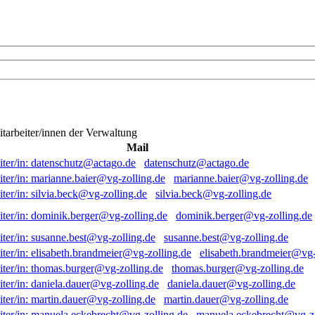
itarbeiter/innen der Verwaltung
Mail
datenschutz@actago.de
marianne.baier@vg-zolling.de
silvia.beck@vg-zolling.de
dominik.berger@vg-zolling.de
susanne.best@vg-zolling.de
elisabeth.brandmeier@vg-
thomas.burger@vg-zolling.de
daniela.dauer@vg-zolling.de
martin.dauer@vg-zolling.de
manuela.eckebrecht@vg-zo