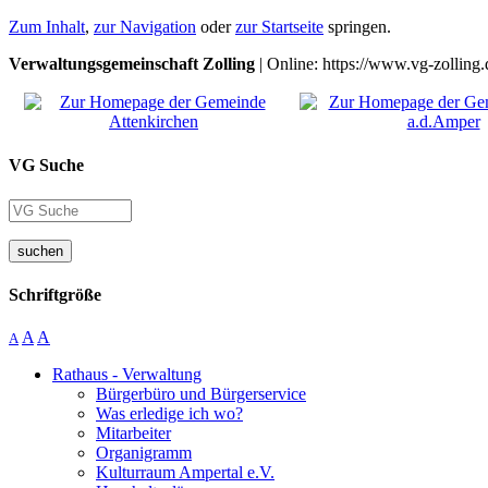
Zum Inhalt
,
zur Navigation
oder
zur Startseite
springen.
Verwaltungsgemeinschaft Zolling
| Online: https://www.vg-zolling.
VG Suche
suchen
Schriftgröße
A
A
A
Rathaus - Verwaltung
Bürgerbüro und Bürgerservice
Was erledige ich wo?
Mitarbeiter
Organigramm
Kulturraum Ampertal e.V.