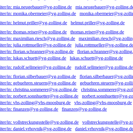
mia.neugebauer@vg-zolling.d
monika.obermeier@vg-zolli
helmut.priller@vg-zolling.de
thomas.reiser@vg-zolling.de
maximilian.riesch@vg-zollin
julia.rottmueller@vg-zolling.d
florian.schranner@vg-zolling
lukas.schuett@vg-zolling.de
rudolf.sellmeier@vg-zolling.de
florian.silberbauer@vg-zolli
gebuehren.steuern@vg-zolli
christina.sommerer@vg-zol
norbert.sonnhuetter@vg-zo
vhs-zolling@vhs-moosburg.de
finanzen@vg-zolling.de
vollstreckungsstelle@vg-zo
daniel.vrhovnik@vg-zolling.d