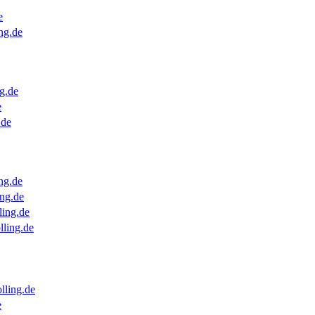
e
ng.de
g.de
e
.de
ng.de
ng.de
ling.de
lling.de
lling.de
e