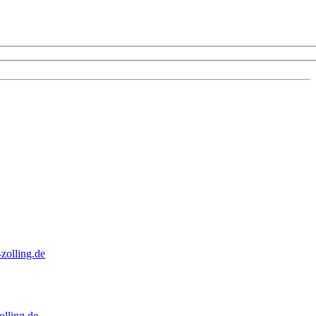
zolling.de
lling.de