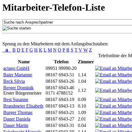
Mitarbeiter-Telefon-Liste
Sprung zu den Mitarbeitern mit dem Anfangsbuchstaben:
a
B
D
E
F
G
H
K
L
M
N
O
P
R
S
T
V
W
Z
Telefonliste der M
Name
Telefon
Zimmer
actago GmbH
09951 99990-20
Baier Marianne
08167 6943-51
1.14
Beck Silvia
08167 6943-26
1.04
Berger Dominik
08167 6943-46
1.12
Erster Bürgermeister
0171 4788152
Best Susanne
08167 6943-19
0.09
Brandmeier Elisabeth
08167 6943-13
0.10
Burger Thomas
08167 6943-21
1.09
Dauer Daniela
08167 6943-27
2.01
Dauer Martin
08167 6943-31
0.04
Eckebrecht Manuela
08167 6943-59
1.14