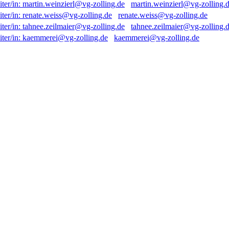
martin.weinzierl@vg-zolling.
renate.weiss@vg-zolling.de
tahnee.zeilmaier@vg-zolling.
kaemmerei@vg-zolling.de