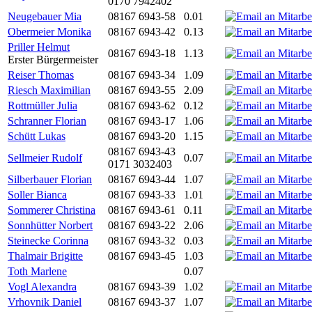
0170 7942402
Neugebauer Mia
08167 6943-58
0.01
Obermeier Monika
08167 6943-42
0.13
Priller Helmut
08167 6943-18
1.13
Erster Bürgermeister
Reiser Thomas
08167 6943-34
1.09
Riesch Maximilian
08167 6943-55
2.09
Rottmüller Julia
08167 6943-62
0.12
Schranner Florian
08167 6943-17
1.06
Schütt Lukas
08167 6943-20
1.15
08167 6943-43
Sellmeier Rudolf
0.07
0171 3032403
Silberbauer Florian
08167 6943-44
1.07
Soller Bianca
08167 6943-33
1.01
Sommerer Christina
08167 6943-61
0.11
Sonnhütter Norbert
08167 6943-22
2.06
Steinecke Corinna
08167 6943-32
0.03
Thalmair Brigitte
08167 6943-45
1.03
Toth Marlene
0.07
Vogl Alexandra
08167 6943-39
1.02
Vrhovnik Daniel
08167 6943-37
1.07