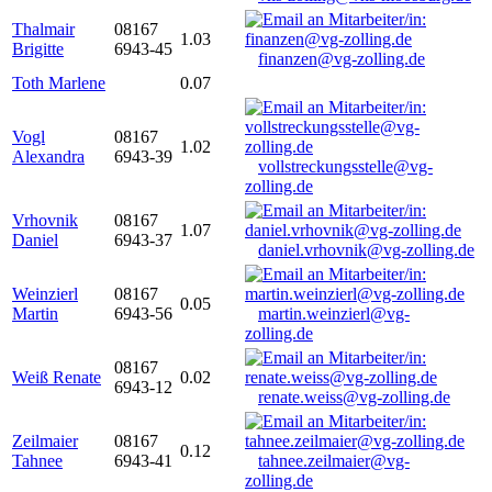
Thalmair
08167
1.03
Brigitte
6943-45
finanzen@vg-zolling.de
Toth Marlene
0.07
Vogl
08167
1.02
Alexandra
6943-39
vollstreckungsstelle@vg-
zolling.de
Vrhovnik
08167
1.07
Daniel
6943-37
daniel.vrhovnik@vg-zolling.de
Weinzierl
08167
0.05
Martin
6943-56
martin.weinzierl@vg-
zolling.de
08167
Weiß Renate
0.02
6943-12
renate.weiss@vg-zolling.de
Zeilmaier
08167
0.12
Tahnee
6943-41
tahnee.zeilmaier@vg-
zolling.de