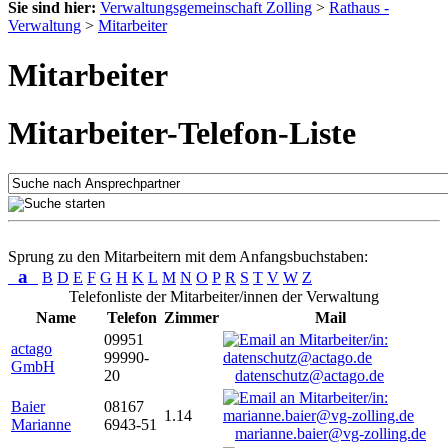
Sie sind hier:
Verwaltungsgemeinschaft Zolling
>
Rathaus -
Verwaltung
>
Mitarbeiter
Mitarbeiter
Mitarbeiter-Telefon-Liste
Sprung zu den Mitarbeitern mit dem Anfangsbuchstaben:
a
B
D
E
F
G
H
K
L
M
N
O
P
R
S
T
V
W
Z
Telefonliste der Mitarbeiter/innen der Verwaltung
Name
Telefon
Zimmer
Mail
09951
actago
99990-
GmbH
20
datenschutz@actago.de
Baier
08167
1.14
Marianne
6943-51
marianne.baier@vg-zolling.de