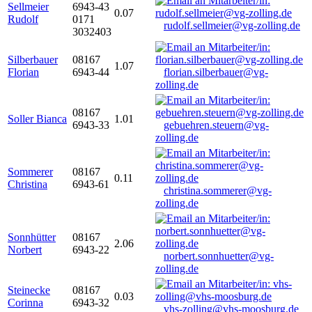
Sellmeier
6943-43
0.07
Rudolf
0171
rudolf.sellmeier@vg-zolling.de
3032403
Silberbauer
08167
1.07
Florian
6943-44
florian.silberbauer@vg-
zolling.de
08167
Soller Bianca
1.01
6943-33
gebuehren.steuern@vg-
zolling.de
Sommerer
08167
0.11
Christina
6943-61
christina.sommerer@vg-
zolling.de
Sonnhütter
08167
2.06
Norbert
6943-22
norbert.sonnhuetter@vg-
zolling.de
Steinecke
08167
0.03
Corinna
6943-32
vhs-zolling@vhs-moosburg.de