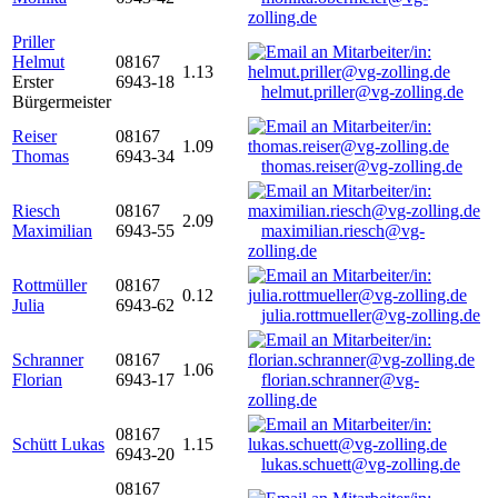
zolling.de
Priller
Helmut
08167
1.13
Erster
6943-18
helmut.priller@vg-zolling.de
Bürgermeister
Reiser
08167
1.09
Thomas
6943-34
thomas.reiser@vg-zolling.de
Riesch
08167
2.09
Maximilian
6943-55
maximilian.riesch@vg-
zolling.de
Rottmüller
08167
0.12
Julia
6943-62
julia.rottmueller@vg-zolling.de
Schranner
08167
1.06
Florian
6943-17
florian.schranner@vg-
zolling.de
08167
Schütt Lukas
1.15
6943-20
lukas.schuett@vg-zolling.de
08167