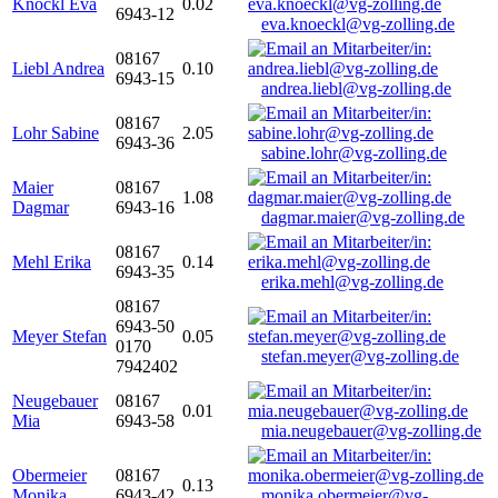
Knöckl Eva
0.02
6943-12
eva.knoeckl@vg-zolling.de
08167
Liebl Andrea
0.10
6943-15
andrea.liebl@vg-zolling.de
08167
Lohr Sabine
2.05
6943-36
sabine.lohr@vg-zolling.de
Maier
08167
1.08
Dagmar
6943-16
dagmar.maier@vg-zolling.de
08167
Mehl Erika
0.14
6943-35
erika.mehl@vg-zolling.de
08167
6943-50
Meyer Stefan
0.05
0170
stefan.meyer@vg-zolling.de
7942402
Neugebauer
08167
0.01
Mia
6943-58
mia.neugebauer@vg-zolling.de
Obermeier
08167
0.13
Monika
6943-42
monika.obermeier@vg-