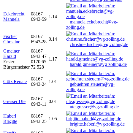
Eckebrecht
08167
1.14
Manuela
6943-59
manuela.eckebrecht@vg-
zolling.de
Fischer
08167
0.14
Christine
6943-28
christine.fischer@vg-zolling.de
Gmeiner
08167
Harald
6943-47
1.17
Erster
0170 65
harald.gmeiner@vg-zolling.de
Bürgermeister
72 528
08167
Götz Renate
1.01
6943-24
gebuehren.steuern@vg-
zolling.de
08167
Gresser Ute
0.01
6943-11
ute.gresser@vg-zolling.de
Haberl
08167
1.05
Brigitte
6943-25
brigitte.haberl@vg-zolling.de