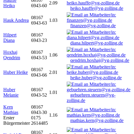
Hauffe
08167
2.09
Heiko
6943-60
heiko.hauffe@vg-zolling.de
08167
Hauk Andrea
1.03
6943-63
finanzen@vg-zolling.de
Hilpert
08167
Diana
6943-23
diana.hilpert@vg-zolling.de
Hoxhaj
08167
1.06
Qendrim
6943-53
qendrim.hoxhaj@vg-zolling.de
08167
Huber Heike
2.01
6943-66
heike.huber@vg-zolling.de
Huber
08167
1.01
Melanie
6943-52
gebuehren.steuern@vg-
zolling.de
Kern
08167
Mathias
6943-30
1.16
Erster
0175
mathias.kern@vg-zolling.de
Bürgermeister
2614485
08167