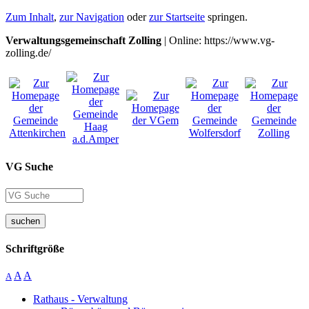
Zum Inhalt
,
zur Navigation
oder
zur Startseite
springen.
Verwaltungsgemeinschaft Zolling
| Online: https://www.vg-
zolling.de/
VG Suche
suchen
Schriftgröße
A
A
A
Rathaus - Verwaltung