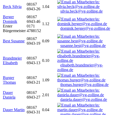
08167
Beck Silvia
1.04
6943-26
silvia.beck@vg-zolling.de
Berger
08167
Dominik
6943-46
1.12
Erster
0171
dominik.berger@vg-zolling.de
Bürgermeister
4788152
08167
Best Susanne
0.09
6943-19
susanne.best@vg-zolling.de
Brandmeier
08167
0.10
Elisabeth
6943-13
elisabeth.brandmeier@vg-
zolling.de
Burger
08167
1.09
Thomas
6943-21
thomas.burger@vg-zolling.de
Dauer
08167
2.01
Daniela
6943-27
daniela.dauer@vg-zolling.de
08167
Dauer Martin
0.04
6943-31
martin.dauer@vg-zolling.de