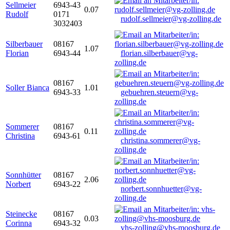
Sellmeier
6943-43
0.07
Rudolf
0171
rudolf.sellmeier@vg-zolling.de
3032403
Silberbauer
08167
1.07
Florian
6943-44
florian.silberbauer@vg-
zolling.de
08167
Soller Bianca
1.01
6943-33
gebuehren.steuern@vg-
zolling.de
Sommerer
08167
0.11
Christina
6943-61
christina.sommerer@vg-
zolling.de
Sonnhütter
08167
2.06
Norbert
6943-22
norbert.sonnhuetter@vg-
zolling.de
Steinecke
08167
0.03
Corinna
6943-32
vhs-zolling@vhs-moosburg.de