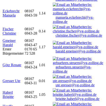
Eckebrecht
08167
1.14
Manuela
6943-59
manuela.eckebrecht@vg-
zolling.de
Fischer
08167
0.14
Christine
6943-28
christine.fischer@vg-zolling.de
Gmeiner
08167
Harald
6943-47
1.17
Erster
0170 65
harald.gmeiner@vg-zolling.de
Bürgermeister
72 528
08167
Götz Renate
1.01
6943-24
gebuehren.steuern@vg-
zolling.de
08167
Gresser Ute
0.01
6943-11
ute.gresser@vg-zolling.de
Haberl
08167
1.05
Brigitte
6943-25
brigitte.haberl@vg-zolling.de