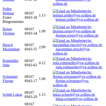
zolling.de
Priller
Helmut
08167
1.13
Erster
6943-18
helmut.priller@vg-zolling.de
Bürgermeister
Reiser
08167
1.09
Thomas
6943-34
thomas.reiser@vg-zolling.de
Riesch
08167
2.09
Maximilian
6943-55
maximilian.riesch@vg-
zolling.de
Rottmüller
08167
0.12
Julia
6943-62
julia.rottmueller@vg-zolling.de
Schranner
08167
1.06
Florian
6943-17
florian.schranner@vg-
zolling.de
08167
Schütt Lukas
1.15
6943-20
lukas.schuett@vg-zolling.de
08167