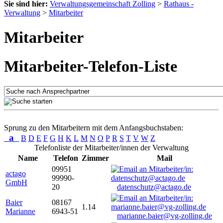
Sie sind hier:
Verwaltungsgemeinschaft Zolling
>
Rathaus -
Verwaltung
>
Mitarbeiter
Mitarbeiter
Mitarbeiter-Telefon-Liste
Sprung zu den Mitarbeitern mit dem Anfangsbuchstaben:
a
B
D
E
F
G
H
K
L
M
N
O
P
R
S
T
V
W
Z
Telefonliste der Mitarbeiter/innen der Verwaltung
Name
Telefon
Zimmer
Mail
09951
actago
99990-
GmbH
20
datenschutz@actago.de
Baier
08167
1.14
Marianne
6943-51
marianne.baier@vg-zolling.de