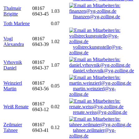
Thalmair
08167
1.03
Brigitte
6943-45
finanzen@vg-zolling.de
Toth Marlene
0.07
Vogl
08167
1.02
Alexandra
6943-39
vollstreckungsstelle@vg-
zolling.de
Vrhovnik
08167
1.07
Daniel
6943-37
daniel.vrhovnik@vg-zolling.de
Weinzierl
08167
0.05
Martin
6943-56
martin.weinzierl@vg-
zolling.de
08167
Weiß Renate
0.02
6943-12
renate.weiss@vg-zolling.de
Zeilmaier
08167
0.12
Tahnee
6943-41
tahnee.zeilmaier@vg-
zolling.de