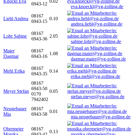
Knöckl Eva
0.02
6943-12
eva.knoeckl@vg-zolling.de
08167
Liebl Andrea
0.10
6943-15
andrea.liebl@vg-zolling.de
08167
Lohr Sabine
2.05
6943-36
sabine.lohr@vg-zolling.de
Maier
08167
1.08
Dagmar
6943-16
dagmar.maier@vg-zolling.de
08167
Mehl Erika
0.14
6943-35
erika.mehl@vg-zolling.de
08167
6943-50
Meyer Stefan
0.05
0170
stefan.meyer@vg-zolling.de
7942402
Neugebauer
08167
0.01
Mia
6943-58
mia.neugebauer@vg-zolling.de
Obermeier
08167
0.13
Monika
6943-42
monika.obermeier@vg-