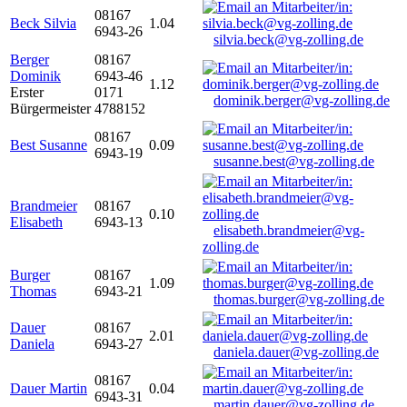
08167
Beck Silvia
1.04
6943-26
silvia.beck@vg-zolling.de
Berger
08167
Dominik
6943-46
1.12
Erster
0171
dominik.berger@vg-zolling.de
Bürgermeister
4788152
08167
Best Susanne
0.09
6943-19
susanne.best@vg-zolling.de
Brandmeier
08167
0.10
Elisabeth
6943-13
elisabeth.brandmeier@vg-
zolling.de
Burger
08167
1.09
Thomas
6943-21
thomas.burger@vg-zolling.de
Dauer
08167
2.01
Daniela
6943-27
daniela.dauer@vg-zolling.de
08167
Dauer Martin
0.04
6943-31
martin.dauer@vg-zolling.de