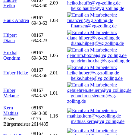
Hauffe
08167
2.09
Heiko
6943-60
heiko.hauffe@vg-zolling.de
08167
Hauk Andrea
1.03
6943-63
finanzen@vg-zolling.de
Hilpert
08167
Diana
6943-23
diana.hilpert@vg-zolling.de
Hoxhaj
08167
1.06
Qendrim
6943-53
qendrim.hoxhaj@vg-zolling.de
08167
Huber Heike
2.01
6943-66
heike.huber@vg-zolling.de
Huber
08167
1.01
Melanie
6943-52
gebuehren.steuern@vg-
zolling.de
Kern
08167
Mathias
6943-30
1.16
Erster
0175
mathias.kern@vg-zolling.de
Bürgermeister
2614485
08167