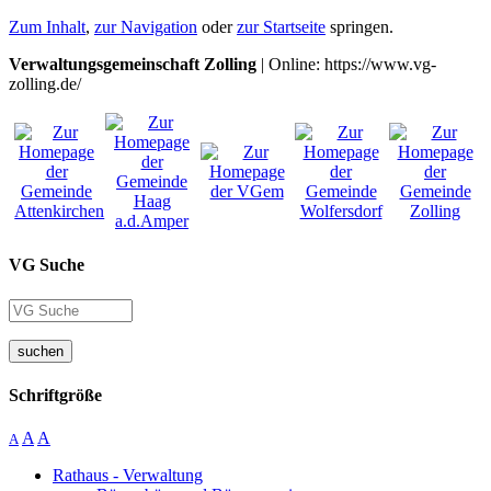
Zum Inhalt
,
zur Navigation
oder
zur Startseite
springen.
Verwaltungsgemeinschaft Zolling
| Online: https://www.vg-
zolling.de/
VG Suche
suchen
Schriftgröße
A
A
A
Rathaus - Verwaltung