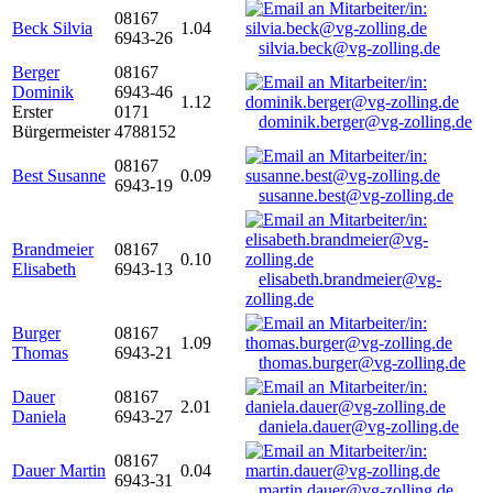
08167
Beck Silvia
1.04
6943-26
silvia.beck@vg-zolling.de
Berger
08167
Dominik
6943-46
1.12
Erster
0171
dominik.berger@vg-zolling.de
Bürgermeister
4788152
08167
Best Susanne
0.09
6943-19
susanne.best@vg-zolling.de
Brandmeier
08167
0.10
Elisabeth
6943-13
elisabeth.brandmeier@vg-
zolling.de
Burger
08167
1.09
Thomas
6943-21
thomas.burger@vg-zolling.de
Dauer
08167
2.01
Daniela
6943-27
daniela.dauer@vg-zolling.de
08167
Dauer Martin
0.04
6943-31
martin.dauer@vg-zolling.de