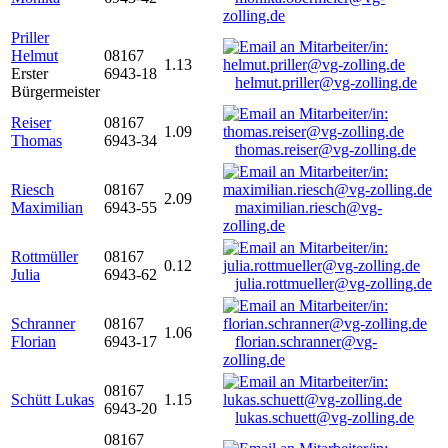
zolling.de
Priller
Helmut
08167
1.13
Erster
6943-18
helmut.priller@vg-zolling.de
Bürgermeister
Reiser
08167
1.09
Thomas
6943-34
thomas.reiser@vg-zolling.de
Riesch
08167
2.09
Maximilian
6943-55
maximilian.riesch@vg-
zolling.de
Rottmüller
08167
0.12
Julia
6943-62
julia.rottmueller@vg-zolling.de
Schranner
08167
1.06
Florian
6943-17
florian.schranner@vg-
zolling.de
08167
Schütt Lukas
1.15
6943-20
lukas.schuett@vg-zolling.de
08167