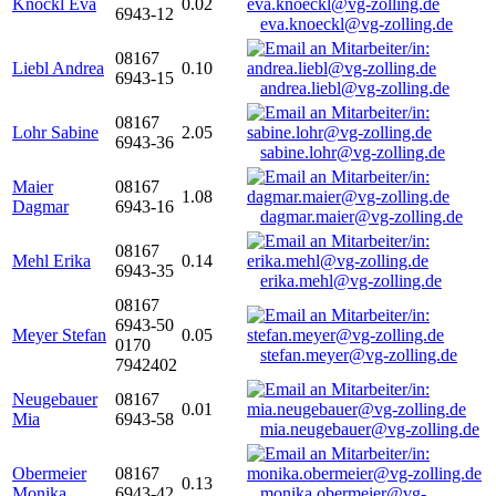
Knöckl Eva
0.02
6943-12
eva.knoeckl@vg-zolling.de
08167
Liebl Andrea
0.10
6943-15
andrea.liebl@vg-zolling.de
08167
Lohr Sabine
2.05
6943-36
sabine.lohr@vg-zolling.de
Maier
08167
1.08
Dagmar
6943-16
dagmar.maier@vg-zolling.de
08167
Mehl Erika
0.14
6943-35
erika.mehl@vg-zolling.de
08167
6943-50
Meyer Stefan
0.05
0170
stefan.meyer@vg-zolling.de
7942402
Neugebauer
08167
0.01
Mia
6943-58
mia.neugebauer@vg-zolling.de
Obermeier
08167
0.13
Monika
6943-42
monika.obermeier@vg-