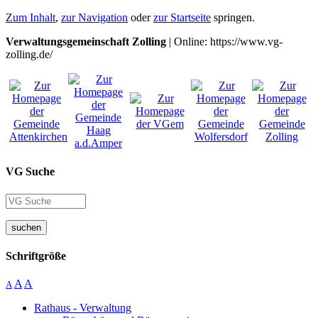
Zum Inhalt
,
zur Navigation
oder
zur Startseite
springen.
Verwaltungsgemeinschaft Zolling
| Online: https://www.vg-
zolling.de/
VG Suche
suchen
Schriftgröße
A
A
A
Rathaus - Verwaltung