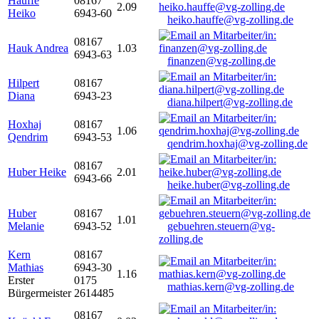
Hauffe
08167
2.09
Heiko
6943-60
heiko.hauffe@vg-zolling.de
08167
Hauk Andrea
1.03
6943-63
finanzen@vg-zolling.de
Hilpert
08167
Diana
6943-23
diana.hilpert@vg-zolling.de
Hoxhaj
08167
1.06
Qendrim
6943-53
qendrim.hoxhaj@vg-zolling.de
08167
Huber Heike
2.01
6943-66
heike.huber@vg-zolling.de
Huber
08167
1.01
Melanie
6943-52
gebuehren.steuern@vg-
zolling.de
Kern
08167
Mathias
6943-30
1.16
Erster
0175
mathias.kern@vg-zolling.de
Bürgermeister
2614485
08167