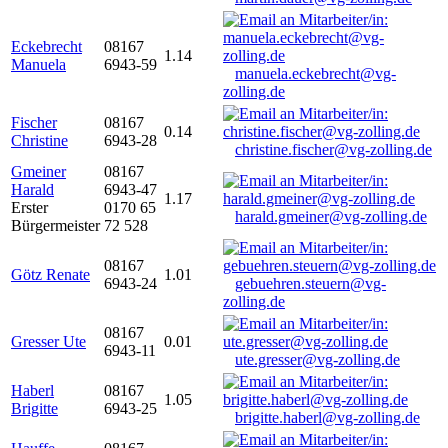
Eckebrecht
08167
1.14
Manuela
6943-59
manuela.eckebrecht@vg-
zolling.de
Fischer
08167
0.14
Christine
6943-28
christine.fischer@vg-zolling.de
Gmeiner
08167
Harald
6943-47
1.17
Erster
0170 65
harald.gmeiner@vg-zolling.de
Bürgermeister
72 528
08167
Götz Renate
1.01
6943-24
gebuehren.steuern@vg-
zolling.de
08167
Gresser Ute
0.01
6943-11
ute.gresser@vg-zolling.de
Haberl
08167
1.05
Brigitte
6943-25
brigitte.haberl@vg-zolling.de