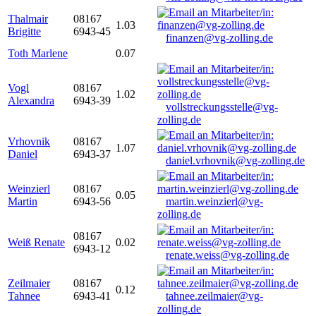
Thalmair
08167
1.03
Brigitte
6943-45
finanzen@vg-zolling.de
Toth Marlene
0.07
Vogl
08167
1.02
Alexandra
6943-39
vollstreckungsstelle@vg-
zolling.de
Vrhovnik
08167
1.07
Daniel
6943-37
daniel.vrhovnik@vg-zolling.de
Weinzierl
08167
0.05
Martin
6943-56
martin.weinzierl@vg-
zolling.de
08167
Weiß Renate
0.02
6943-12
renate.weiss@vg-zolling.de
Zeilmaier
08167
0.12
Tahnee
6943-41
tahnee.zeilmaier@vg-
zolling.de