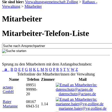
Sie sind hier:
Verwaltungsgemeinschaft Zolling
>
Rathaus -
Verwaltung
>
Mitarbeiter
Mitarbeiter
Mitarbeiter-Telefon-Liste
Sprung zu den Mitarbeitern mit dem Anfangsbuchstaben:
a
B
D
E
F
G
H
K
L
M
N
O
P
R
S
T
V
W
Z
Telefonliste der Mitarbeiter/innen der Verwaltung
Name
Telefon
Zimmer
Mail
09951
actago
99990-
GmbH
20
datenschutz@actago.de
Baier
08167
1.14
Marianne
6943-51
marianne.baier@vg-zolling.de