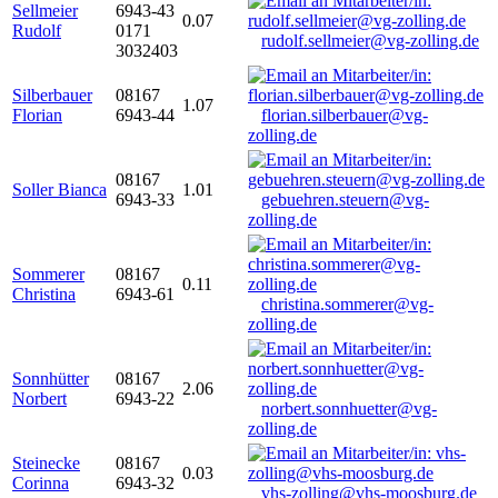
Sellmeier
6943-43
0.07
Rudolf
0171
rudolf.sellmeier@vg-zolling.de
3032403
Silberbauer
08167
1.07
Florian
6943-44
florian.silberbauer@vg-
zolling.de
08167
Soller Bianca
1.01
6943-33
gebuehren.steuern@vg-
zolling.de
Sommerer
08167
0.11
Christina
6943-61
christina.sommerer@vg-
zolling.de
Sonnhütter
08167
2.06
Norbert
6943-22
norbert.sonnhuetter@vg-
zolling.de
Steinecke
08167
0.03
Corinna
6943-32
vhs-zolling@vhs-moosburg.de