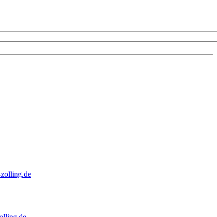
zolling.de
lling.de