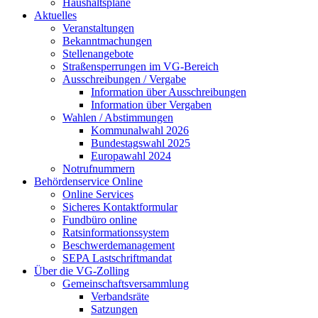
Haushaltspläne
Aktuelles
Veranstaltungen
Bekanntmachungen
Stellenangebote
Straßensperrungen im VG-Bereich
Ausschreibungen / Vergabe
Information über Ausschreibungen
Information über Vergaben
Wahlen / Abstimmungen
Kommunalwahl 2026
Bundestagswahl 2025
Europawahl 2024
Notrufnummern
Behördenservice Online
Online Services
Sicheres Kontaktformular
Fundbüro online
Ratsinformationssystem
Beschwerdemanagement
SEPA Lastschriftmandat
Über die VG-Zolling
Gemeinschaftsversammlung
Verbandsräte
Satzungen