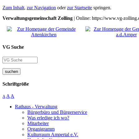
Zum Inhalt
,
zur Navigation
oder
zur Startseite
springen.
Verwaltungsgemeinschaft Zolling
| Online: https://www.vg-zolling.
VG Suche
suchen
Schriftgröße
A
A
A
Rathaus - Verwaltung
Bürgerbüro und Bürgerservice
Was erledige ich wo?
Mitarbeiter
Organigramm
Kulturraum Ampertal e.V.