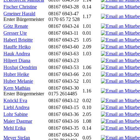
Fischer Christine
08167 6943-28
0.14
Gmeiner Harald
08167 6943-47
1.17
Erster Bürgermeister
0170 65 72 528
Götz Renate
08167 6943-24
1.01
Gresser Ute
08167 6943-11
0.01
Haberl Brigitte
08167 6943-25
1.05
Hauffe Heiko
08167 6943-60
2.09
Hauk Andrea
08167 6943-63
1.03
Hilpert Diana
08167 6943-23
Hoxhaj Qendrim
08167 6943-53
1.06
Huber Heike
08167 6943-66
2.01
Huber Melanie
08167 6943-52
1.01
Kern Mathias
08167 6943-30
1.16
Erster Bürgermeister
0175 2614485
Knöckl Eva
08167 6943-12
0.02
Liebl Andrea
08167 6943-15
0.10
Lohr Sabine
08167 6943-36
2.05
Maier Dagmar
08167 6943-16
1.08
Mehl Erika
08167 6943-35
0.14
08167 6943-50
Meyer Stefan
0.05