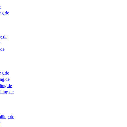
e
ng.de
g.de
e
.de
ng.de
ng.de
ling.de
lling.de
lling.de
e