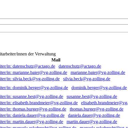
itarbeiter/innen der Verwaltung
Mail
datenschutz@actago.de
marianne.baier@vg-zolling.de
silvia.beck@vg-zolling.de
dominik.berger@vg-zolling.de
susanne.best@vg-zolling.de
elisabeth.brandmeier@vg-
thomas.burger@vg-zolling.de
daniela.dauer@vg-zolling.de
martin.dauer@vg-zolling.de
manuela.eckebrecht@vg-zo