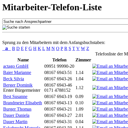
Mitarbeiter-Telefon-Liste
Sprung zu den Mitarbeitern mit dem Anfangsbuchstaben:
a
B
D
E
F
G
H
K
L
M
N
O
P
R
S
T
V
W
Z
Telefonliste der M
Name
Telefon
Zimmer
actago GmbH
09951 99990-20
Baier Marianne
08167 6943-51
1.14
Beck Silvia
08167 6943-26
1.04
Berger Dominik
08167 6943-46
1.12
Erster Bürgermeister
0171 4788152
Best Susanne
08167 6943-19
0.09
Brandmeier Elisabeth
08167 6943-13
0.10
Burger Thomas
08167 6943-21
1.09
Dauer Daniela
08167 6943-27
2.01
Dauer Martin
08167 6943-31
0.04
Eckebrecht Manuela
08167 6943-59
1.14