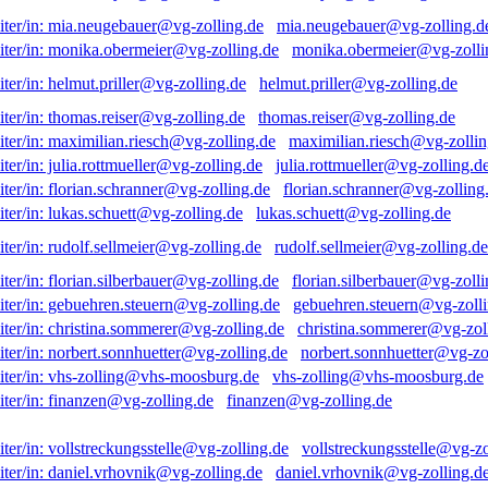
mia.neugebauer@vg-zolling.d
monika.obermeier@vg-zolli
helmut.priller@vg-zolling.de
thomas.reiser@vg-zolling.de
maximilian.riesch@vg-zollin
julia.rottmueller@vg-zolling.d
florian.schranner@vg-zolling
lukas.schuett@vg-zolling.de
rudolf.sellmeier@vg-zolling.de
florian.silberbauer@vg-zolli
gebuehren.steuern@vg-zolli
christina.sommerer@vg-zol
norbert.sonnhuetter@vg-zo
vhs-zolling@vhs-moosburg.de
finanzen@vg-zolling.de
vollstreckungsstelle@vg-zo
daniel.vrhovnik@vg-zolling.d