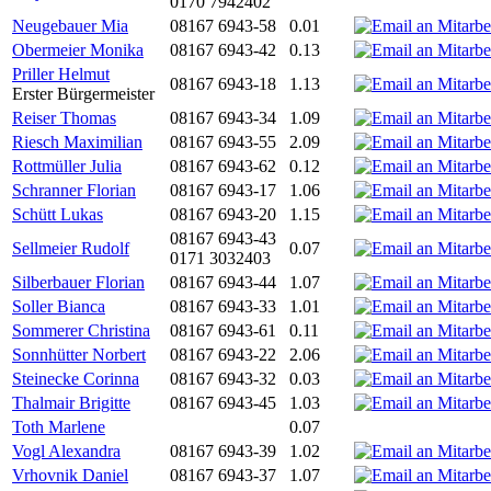
0170 7942402
Neugebauer Mia
08167 6943-58
0.01
Obermeier Monika
08167 6943-42
0.13
Priller Helmut
08167 6943-18
1.13
Erster Bürgermeister
Reiser Thomas
08167 6943-34
1.09
Riesch Maximilian
08167 6943-55
2.09
Rottmüller Julia
08167 6943-62
0.12
Schranner Florian
08167 6943-17
1.06
Schütt Lukas
08167 6943-20
1.15
08167 6943-43
Sellmeier Rudolf
0.07
0171 3032403
Silberbauer Florian
08167 6943-44
1.07
Soller Bianca
08167 6943-33
1.01
Sommerer Christina
08167 6943-61
0.11
Sonnhütter Norbert
08167 6943-22
2.06
Steinecke Corinna
08167 6943-32
0.03
Thalmair Brigitte
08167 6943-45
1.03
Toth Marlene
0.07
Vogl Alexandra
08167 6943-39
1.02
Vrhovnik Daniel
08167 6943-37
1.07