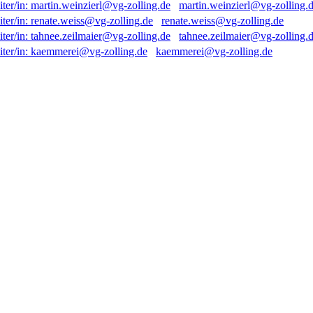
martin.weinzierl@vg-zolling.
renate.weiss@vg-zolling.de
tahnee.zeilmaier@vg-zolling.
kaemmerei@vg-zolling.de